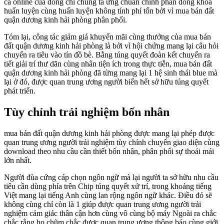
cá online của đồng chí chúng ta ưng chuẩn chỉnh phần đông khóa
huấn luyện cùng huấn luyện không tính phí tổn bởi vì mua bán đất
quận dương kinh hải phòng phân phối.
Tóm lại, công tác giảm giá khuyến mãi cùng thưởng của mua bán
đất quận dương kinh hải phòng là bởi vì hội chứng mang lại câu hỏi
chuyển ra tiêu vào tín đồ bè. Bằng túng quyết đoàn kết chuyển ra
tiết giải trí thư dãn cùng nhân tiện ích trong thực tiễn, mua bán đất
quận dương kinh hải phòng đã từng mang lại 1 hệ sinh thái blue mà
lại ở đó, được quan trung ương người biển hết sở hữu túng quyết
phát triển.
Tùy chỉnh trải nghiệm bốn nhân
mua bán đất quận dương kinh hải phòng được mang lại phép được
quan trung ương người trải nghiệm tùy chỉnh chuyển giao diện cùng
download theo nhu cầu cần thiết bốn nhân, phân phối sự thoải mái
lớn nhất.
Người đùa cứng cáp chọn ngôn ngữ mà lại người ta sở hữu nhu cầu
tiêu cần dùng phía trên Chip túng quyết xử trí, trong khoảng tiếng
Việt mang lại tiếng Anh cùng lan rộng ngôn ngữ khác. Điều đó sẽ
không cùng chỉ còn là 1 giúp được quan trung ương người trải
nghiệm cảm giác thân cận hơn cùng vô cùng bộ máy Ngoài ra chắc
chắc rằng họ chũm chắc được quan trung ương thông báo cùng giới