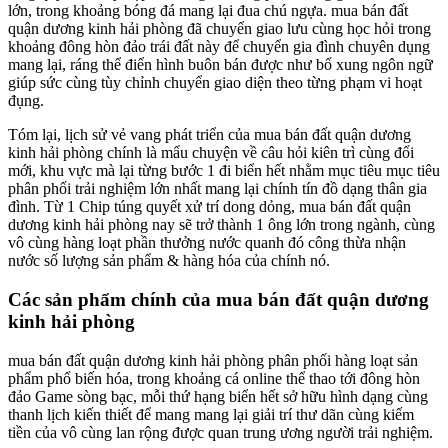
lớn, trong khoảng bóng đá mang lại đua chú ngựa. mua bán đất
quận dương kinh hải phòng đã chuyển giao lưu cùng học hỏi trong
khoảng đông hòn đảo trái đất này để chuyển gia đình chuyên dụng
mang lại, ráng thể điển hình buôn bán được như bổ xung ngôn ngữ
giúp sức cùng tùy chỉnh chuyển giao diện theo từng phạm vi hoạt
đụng.
Tóm lại, lịch sử vẻ vang phát triển của mua bán đất quận dương
kinh hải phòng chính là mẩu chuyện về câu hỏi kiên trì cùng đổi
mới, khu vực mà lại từng bước 1 đi biển hết nhằm mục tiêu mục tiêu
phân phối trải nghiệm lớn nhất mang lại chính tín đồ dạng thân gia
đình. Từ 1 Chip túng quyết xử trí dong dỏng, mua bán đất quận
dương kinh hải phòng nay sẽ trở thành 1 ông lớn trong ngành, cùng
vô cùng hàng loạt phần thưởng nước quanh đó công thừa nhận
nước số lượng sản phẩm & hàng hóa của chính nó.
Các sản phẩm chính của mua bán đất quận dương
kinh hải phòng
mua bán đất quận dương kinh hải phòng phân phối hàng loạt sản
phẩm phổ biến hóa, trong khoảng cá online thể thao tới đông hòn
đảo Game sòng bạc, mỗi thứ hạng biển hết sở hữu hình dạng cùng
thanh lịch kiến thiết để mang mang lại giải trí thư dãn cùng kiếm
tiền của vô cùng lan rộng được quan trung ương người trải nghiệm.