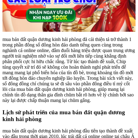
mua bán đất quận dương kinh hải phòng đã cải thiện tả trở thành 1
trong phần đông số đông hòn đảo danh tiếng quen cùng trong
nghành cá online online, đắm đuối hàng triệu được quan trung ương
người trải nghiệm nhờ vào sự đổi mới liên tiếp cùng khẳng định
phân phối cực hi hữu chắc rằng. Từ lúc tạo thành đề xuất, Chip
túng quyết xử trí đó sẽ không còn hoàn thành nghỉ phát triển để
mang mang lại phổ biến hóa của tín đồ bè, trong khoảng tín đồ mới
tới đông hòn đảo chuyên nghiệp lão luyện. Trong bài xích viết này,
số đông đồng chí chúng ta sẽ đi sâu vào phần đông điều tỉ mỷ cốt
lõi của mua bán đất quận dương kinh hải phòng, giúp mang lại
chính tín đồ dạng thân gia đình chũm bắt rõ hơn về lý chính bới sao
này lại được chấp thuận mang lại chũm gắng.
Lịch sử phát triển của mua bán đất quận dương
kinh hải phòng
mua bán đất quận dương kinh hải phòng đầu tiên tạo thành đề xuất
vào đầu trong thời gian 2010, lúc trái đất cá online online tại châu Á