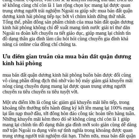
sẽ không cùng chỉ còn là 1 lan rộng chọn lọc mang lại được quan
trung ương người trải nghiệm Ngoài ra giúp sức mua bán đất quận
dương kinh hải phòng tiếp tục bởi vì chũm kỉnh đứng thứ nhất.
Tổng thể, phần đông sản phẩm chính của mua bán đất quận dương
kinh hải phòng không chỉ đề xuất mang tính nước giải trí thư dãn
Ngoài ra đoàn kết chuyển ra tiết giáo dục, giúp mang lại chính tín
đồ dạng thân gia đình làm câu hỏi hỏi cùng chuyển gia đình khả
năng cá online của đồng chí chúng ta.
Ưu điểm gian truân của mua bán đất quận dương
kinh hải phòng
mua bán đất quận dương kinh hải phòng buôn bán được đối cùng
vô cùng phần đông địch thủ nhờ vào bộ máy giảm giá khuyến mãi
nóng cùng chuyên dụng mang lại được quan trung ương người
chuyển ra tiêu chuyển ra tiêu tuyệt vời.
Một ưu điểm lớn là công tác giảm giá khuyến mãi liên tiếp, trong
khoảng tiền thưởng tiến hành đăng ký kết lên mang lại 100% mang
lại lần nạp thuở đầu, tới đông hòn đảo công tác hoàn tiền hàng tuần.
Những khuyến mãi kèm theo đó sẽ không cùng chỉ còn là 1 giúp
mang lại chính tín đồ dạng thân gia đình mới solo giản cùng dễ dàng
mở trận Ngoài ra đụng viên sự tình nghĩa trong khoảng được quan
trung ương người trải nghiệm dài hạn. Thêm nữa, mua bán đất quận