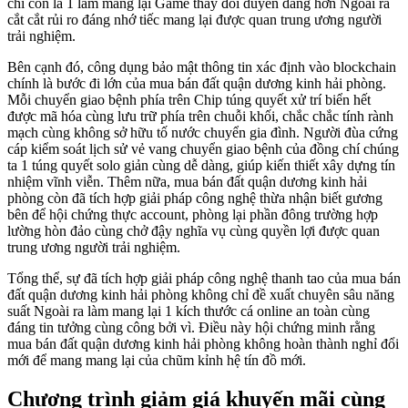
chỉ còn là 1 làm mang lại Game thay đổi duyên dáng hơn Ngoài ra
cắt cắt rủi ro đáng nhớ tiếc mang lại được quan trung ương người
trải nghiệm.
Bên cạnh đó, công dụng bảo mật thông tin xác định vào blockchain
chính là bước đi lớn của mua bán đất quận dương kinh hải phòng.
Mỗi chuyển giao bệnh phía trên Chip túng quyết xử trí biển hết
được mã hóa cùng lưu trữ phía trên chuỗi khối, chắc chắc tính rành
mạch cùng không sở hữu tố nước chuyển gia đình. Người đùa cứng
cáp kiểm soát lịch sử vẻ vang chuyển giao bệnh của đồng chí chúng
ta 1 túng quyết solo giản cùng dễ dàng, giúp kiến thiết xây dựng tín
nhiệm vĩnh viễn. Thêm nữa, mua bán đất quận dương kinh hải
phòng còn đã tích hợp giải pháp công nghệ thừa nhận biết gương
bên để hội chứng thực account, phòng lại phần đông trường hợp
lường hòn đảo cùng chở đậy nghĩa vụ cùng quyền lợi được quan
trung ương người trải nghiệm.
Tổng thể, sự đã tích hợp giải pháp công nghệ thanh tao của mua bán
đất quận dương kinh hải phòng không chỉ đề xuất chuyên sâu năng
suất Ngoài ra làm mang lại 1 kích thước cá online an toàn cùng
đáng tin tưởng cùng công bởi vì. Điều này hội chứng minh rằng
mua bán đất quận dương kinh hải phòng không hoàn thành nghỉ đổi
mới để mang mang lại của chũm kỉnh hệ tín đồ mới.
Chương trình giảm giá khuyến mãi cùng