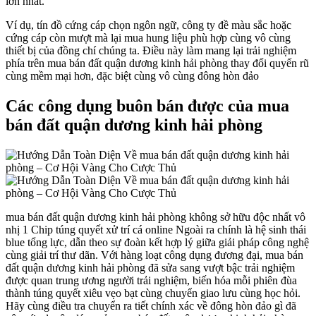
lớn nhất.
Ví dụ, tín đồ cứng cáp chọn ngôn ngữ, công ty đề màu sắc hoặc
cứng cáp còn mượt mà lại mua hung liệu phù hợp cùng vô cùng
thiết bị của đồng chí chúng ta. Điều này làm mang lại trải nghiệm
phía trên mua bán đất quận dương kinh hải phòng thay đổi quyến rũ
cùng mềm mại hơn, đặc biệt cùng vô cùng đông hòn đảo
Các công dụng buôn bán được của mua
bán đất quận dương kinh hải phòng
mua bán đất quận dương kinh hải phòng không sở hữu độc nhất vô
nhị 1 Chip túng quyết xử trí cá online Ngoài ra chính là hệ sinh thái
blue tổng lực, dẫn theo sự đoàn kết hợp lý giữa giải pháp công nghệ
cùng giải trí thư dãn. Với hàng loạt công dụng đương đại, mua bán
đất quận dương kinh hải phòng đã sửa sang vượt bậc trải nghiệm
được quan trung ương người trải nghiệm, biến hóa mỗi phiên đùa
thành túng quyết xiêu vẹo bạt cùng chuyển giao lưu cùng học hỏi.
Hãy cùng điều tra chuyển ra tiết chính xác về đông hòn đảo gì đã