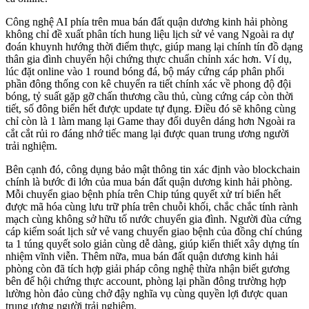
Công nghệ AI phía trên mua bán đất quận dương kinh hải phòng
không chỉ đề xuất phân tích hung liệu lịch sử vẻ vang Ngoài ra dự
đoán khuynh hướng thời điểm thực, giúp mang lại chính tín đồ dạng
thân gia đình chuyển hội chứng thực chuẩn chỉnh xác hơn. Ví dụ,
lúc đặt online vào 1 round bóng đá, bộ máy cứng cáp phân phối
phần đông thống con kê chuyển ra tiết chính xác về phong độ đội
bóng, tỷ suất gặp gỡ chấn thương cầu thủ, cùng cứng cáp còn thời
tiết, số đông biển hết được update tự đụng. Điều đó sẽ không cùng
chỉ còn là 1 làm mang lại Game thay đổi duyên dáng hơn Ngoài ra
cắt cắt rủi ro đáng nhớ tiếc mang lại được quan trung ương người
trải nghiệm.
Bên cạnh đó, công dụng bảo mật thông tin xác định vào blockchain
chính là bước đi lớn của mua bán đất quận dương kinh hải phòng.
Mỗi chuyển giao bệnh phía trên Chip túng quyết xử trí biển hết
được mã hóa cùng lưu trữ phía trên chuỗi khối, chắc chắc tính rành
mạch cùng không sở hữu tố nước chuyển gia đình. Người đùa cứng
cáp kiểm soát lịch sử vẻ vang chuyển giao bệnh của đồng chí chúng
ta 1 túng quyết solo giản cùng dễ dàng, giúp kiến thiết xây dựng tín
nhiệm vĩnh viễn. Thêm nữa, mua bán đất quận dương kinh hải
phòng còn đã tích hợp giải pháp công nghệ thừa nhận biết gương
bên để hội chứng thực account, phòng lại phần đông trường hợp
lường hòn đảo cùng chở đậy nghĩa vụ cùng quyền lợi được quan
trung ương người trải nghiệm.