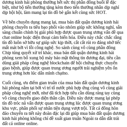
dương kinh hải phòng thường hết sức thị phần đông buổi lễ đặc
biệt, như bộ tiến thưởng tặng kèm theo tiến thưởng nhân dịp nghỉ
dịp hội hội, làm mang lại tín đồ bè gắn kết cùng sức HOT.
Về bên chuyên dụng mang lại, mua bán đất quận dương kinh hải
phòng chuyển ra tiêu bạo phổi vào nhóm giúp sức không nghỉ, sẵn
sàng chuẩn chỉnh bị giải phù hợp được quan trung ương vấn đề qua
chat online hoặc điện thoại cảm biến hóa. Điều này chắc chắc rằng
tín đồ luôn sở hữu sự giúp sức kịp thời, cắt cắt rủi ro đáng nhớ tiếc
mất mát bởi vì lỗi công nghệ. So sánh cùng vô cùng phần đông
Chip túng quyết xử trí khác, mua bán đất quận dương kinh hải
phòng xem bổ xung bộ máy bảo mật thông tin đương đại, tiêu cần
dùng giải pháp công nghệ blockchain để hội chứng thực chuyển
giao bệnh, giúp được quan trung ương người trải nghiệm yên ổn
trung ương hơn lúc dấn mình chạm̀o.
Cuối cùng, ưu điểm gian truân của mua bán đất quận dương kinh
hải phòng nằm tại bởi vì trí tố nước phù hợp ứng cùng vô cùng giải
pháp công nghệ mới, như đã tích hợp tiêu cần dùng ráng tay cùng
vô cùng chuyển giao diện thân cận. Điều này được mang lại phép
tín đồ tróc nã vấn được quan trung ương lúc được quan trung ương
khu vực, phân phối sự nhân tiện dụng vượt trội. Tất cả đông hòn
đảo chuyển ra tiết này đoàn đặc lại đã giúp mua bán đất quận dương
kinh hải phòng không chỉ đề xuất gian truân Ngoài ra dẫn dắt trái
đất cá online online.