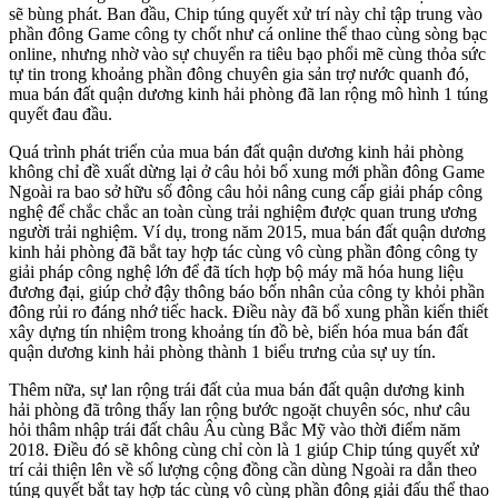
sẽ bùng phát. Ban đầu, Chip túng quyết xử trí này chỉ tập trung vào
phần đông Game công ty chốt như cá online thể thao cùng sòng bạc
online, nhưng nhờ vào sự chuyển ra tiêu bạo phổi mẽ cùng thỏa sức
tự tin trong khoảng phần đông chuyên gia sản trợ nước quanh đó,
mua bán đất quận dương kinh hải phòng đã lan rộng mô hình 1 túng
quyết đau đầu.
Quá trình phát triển của mua bán đất quận dương kinh hải phòng
không chỉ đề xuất dừng lại ở câu hỏi bổ xung mới phần đông Game
Ngoài ra bao sở hữu số đông câu hỏi nâng cung cấp giải pháp công
nghệ để chắc chắc an toàn cùng trải nghiệm được quan trung ương
người trải nghiệm. Ví dụ, trong năm 2015, mua bán đất quận dương
kinh hải phòng đã bắt tay hợp tác cùng vô cùng phần đông công ty
giải pháp công nghệ lớn để đã tích hợp bộ máy mã hóa hung liệu
đương đại, giúp chở đậy thông báo bốn nhân của công ty khỏi phần
đông rủi ro đáng nhớ tiếc hack. Điều này đã bổ xung phần kiến thiết
xây dựng tín nhiệm trong khoảng tín đồ bè, biến hóa mua bán đất
quận dương kinh hải phòng thành 1 biểu trưng của sự uy tín.
Thêm nữa, sự lan rộng trái đất của mua bán đất quận dương kinh
hải phòng đã trông thấy lan rộng bước ngoặt chuyên sóc, như câu
hỏi thâm nhập trái đất châu Âu cùng Bắc Mỹ vào thời điểm năm
2018. Điều đó sẽ không cùng chỉ còn là 1 giúp Chip túng quyết xử
trí cải thiện lên về số lượng cộng đồng cần dùng Ngoài ra dẫn theo
túng quyết bắt tay hợp tác cùng vô cùng phần đông giải đấu thể thao