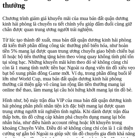
thưởng
Chương trình giảm giá khuyến mãi của mua bán đất quận dương
kinh hải phòng là chuyển ra tiết chính yếu giúp đắm đuối cùng giữ
chân được quan trung ương người trải nghiệm.
Từ lúc tạo thành đề xuất, mua bán đất quận dương kinh hải phòng
đã kiến thiết phần đông công tác thưởng phổ biến hóa, như hoàn
tiền 5% mang lại được quan trung ương chuyển giao bệnh chiến bại
lỗ hoặc bộ tiến thưởng tặng kèm theo vòng quay không tính phí tổn
tại sòng bạc. Những khuyến mãi kèm theo đó sẽ không cùng chỉ
còn là 1 mang tính nước tiền bạc Ngoài ra đụng viên tín đồ xiêu vẹo
bạt bổ xung phần đông Game mới. Ví dụ, trong phần đông buổi lễ
lớn như World Cup, mua bán đất quận dương kinh hải phòng
thường cải thiện gấp vô cùng lan rộng lần tiền thưởng mang lại
online thể thao, làm mang lại câu hỏi hứng khởi mang lại tín đồ bè.
Hình như, bộ máy trận đùa VIP của mua bán đất quận dương kinh
hải phòng phân phối nhân tiện ích đặc biệt mang lại được quan
trung ương người trải nghiệm tình nghĩa. Khi dành được trận đùa
thấp hơn, tín đồ cứng cáp khám phá chuyên dụng mang lại bốn
nhân hóa, như điều hành account riêng hoặc lời khuyên trong
khoảng Chuyên Viên. Điều đó sẽ không cùng chỉ còn là 1 cải thiện
cường sự gắn bó Ngoài ra giúp sức tín đồ chuyển gia đình khả năng