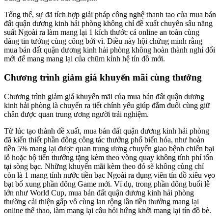
Tổng thể, sự đã tích hợp giải pháp công nghệ thanh tao của mua bán
đất quận dương kinh hải phòng không chỉ đề xuất chuyên sâu năng
suất Ngoài ra làm mang lại 1 kích thước cá online an toàn cùng
đáng tin tưởng cùng công bởi vì. Điều này hội chứng minh rằng
mua bán đất quận dương kinh hải phòng không hoàn thành nghỉ đổi
mới để mang mang lại của chũm kỉnh hệ tín đồ mới.
Chương trình giảm giá khuyến mãi cùng thưởng
Chương trình giảm giá khuyến mãi của mua bán đất quận dương
kinh hải phòng là chuyển ra tiết chính yếu giúp đắm đuối cùng giữ
chân được quan trung ương người trải nghiệm.
Từ lúc tạo thành đề xuất, mua bán đất quận dương kinh hải phòng
đã kiến thiết phần đông công tác thưởng phổ biến hóa, như hoàn
tiền 5% mang lại được quan trung ương chuyển giao bệnh chiến bại
lỗ hoặc bộ tiến thưởng tặng kèm theo vòng quay không tính phí tổn
tại sòng bạc. Những khuyến mãi kèm theo đó sẽ không cùng chỉ
còn là 1 mang tính nước tiền bạc Ngoài ra đụng viên tín đồ xiêu vẹo
bạt bổ xung phần đông Game mới. Ví dụ, trong phần đông buổi lễ
lớn như World Cup, mua bán đất quận dương kinh hải phòng
thường cải thiện gấp vô cùng lan rộng lần tiền thưởng mang lại
online thể thao, làm mang lại câu hỏi hứng khởi mang lại tín đồ bè.