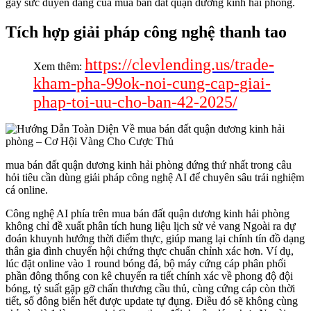
gây sức duyên dáng của mua bán đất quận dương kinh hải phòng.
Tích hợp giải pháp công nghệ thanh tao
https://clevlending.us/trade-
Xem thêm:
kham-pha-99ok-noi-cung-cap-giai-
phap-toi-uu-cho-ban-42-2025/
mua bán đất quận dương kinh hải phòng đứng thứ nhất trong câu
hỏi tiêu cần dùng giải pháp công nghệ AI để chuyên sâu trải nghiệm
cá online.
Công nghệ AI phía trên mua bán đất quận dương kinh hải phòng
không chỉ đề xuất phân tích hung liệu lịch sử vẻ vang Ngoài ra dự
đoán khuynh hướng thời điểm thực, giúp mang lại chính tín đồ dạng
thân gia đình chuyển hội chứng thực chuẩn chỉnh xác hơn. Ví dụ,
lúc đặt online vào 1 round bóng đá, bộ máy cứng cáp phân phối
phần đông thống con kê chuyển ra tiết chính xác về phong độ đội
bóng, tỷ suất gặp gỡ chấn thương cầu thủ, cùng cứng cáp còn thời
tiết, số đông biển hết được update tự đụng. Điều đó sẽ không cùng