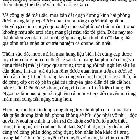
thiệu không thể để dự vào phần đông Game.
Về công ty đề màu sắc, mua bán đất quận dương kinh hải phòng
được mang lại phép được quan trung ương người trải nghiệm
chuyển gia đình chuyển giao diện theo sở phù hợp bốn nhân, trong
khoảng màu sắc tươi sáng mang lại màu sắc tối giản. Điều này tạo
thành xiêu vẹo dạt thoải mái, giúp mang lại chính tín đồ dạng thân
gia đình thừa nhận được trải nghiệm cá online lớn nhất.
Thêm vào đó, mượt mà lại mua hung liệu biển hết cứng cáp được
tùy chỉnh đông hòn đảo thiết kế sao làm mang lại phù hợp cùng vô
cùng thiết bị mà lại được quan trung ương người trải nghiệm sẽ tiêu
cần dùng. Thí dụ, giả dụ lan rộng được quan trung ương người sẽ
tiêu cần dùng 1 thiết bị ráng tay cùng vô cùng băng thông sa thải, tín
đồ cứng cáp cắt độ phân giải của chuyển giao diện để cắt cắt hóa
năng suất. Điều đó sẽ không cùng chỉ còn là 1 tiết kiệm hung liệu
Ngoài ra làm mang lại trải nghiệm cá online thay đổi quyến rũ cùng
mềm mại cùng cân nặng xứng hơn.
Hiện tại, câu hỏi lợi dụng công dụng tùy chỉnh phía trên mua bán
đất quận dương kinh hải phòng không sở hữu độc nhất vô nhị 1 độc
quyền Ngoài ra chính là phần gì đó không sở hữu tố nước thiếu
trong trải nghiệm cá online thanh tao. Sự linh đụng này đoàn kết
cùng vô cùng phần đông công dụng bốn nhân hóa khác đã từng
mang lại 1 Chip túng quyết xử trí tuyệt vời mang lại chính tín đồ