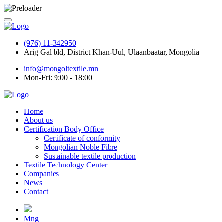
(976) 11-342950
Arig Gal bld, District Khan-Uul, Ulaanbaatar, Mongolia
info@mongoltextile.mn
Mon-Fri: 9:00 - 18:00
Home
About us
Certification Body Office
Certificate of conformity
Mongolian Noble Fibre
Sustainable textile production
Textile Technology Center
Companies
News
Contact
Mng