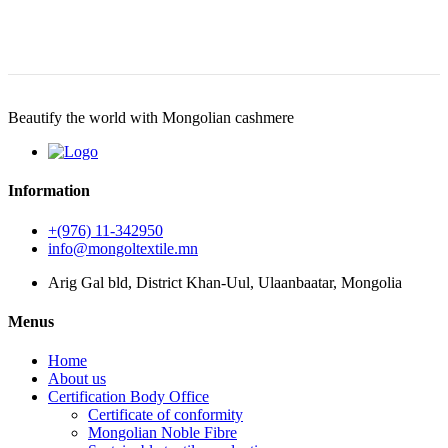
Beautify the world with Mongolian cashmere
Information
+(976) 11-342950
info@mongoltextile.mn
Arig Gal bld, District Khan-Uul, Ulaanbaatar, Mongolia
Menus
Home
About us
Certification Body Office
Certificate of conformity
Mongolian Noble Fibre