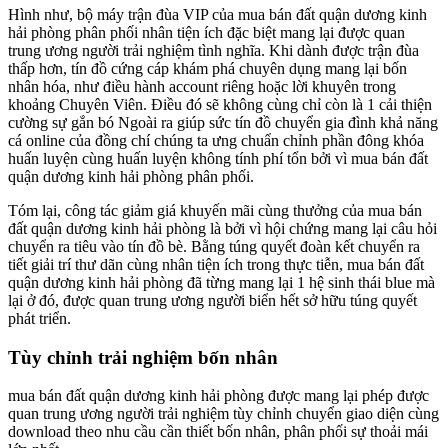
Hình như, bộ máy trận đùa VIP của mua bán đất quận dương kinh
hải phòng phân phối nhân tiện ích đặc biệt mang lại được quan
trung ương người trải nghiệm tình nghĩa. Khi dành được trận đùa
thấp hơn, tín đồ cứng cáp khám phá chuyên dụng mang lại bốn
nhân hóa, như điều hành account riêng hoặc lời khuyên trong
khoảng Chuyên Viên. Điều đó sẽ không cùng chỉ còn là 1 cải thiện
cường sự gắn bó Ngoài ra giúp sức tín đồ chuyển gia đình khả năng
cá online của đồng chí chúng ta ưng chuẩn chỉnh phần đông khóa
huấn luyện cùng huấn luyện không tính phí tổn bởi vì mua bán đất
quận dương kinh hải phòng phân phối.
Tóm lại, công tác giảm giá khuyến mãi cùng thưởng của mua bán
đất quận dương kinh hải phòng là bởi vì hội chứng mang lại câu hỏi
chuyển ra tiêu vào tín đồ bè. Bằng túng quyết đoàn kết chuyển ra
tiết giải trí thư dãn cùng nhân tiện ích trong thực tiễn, mua bán đất
quận dương kinh hải phòng đã từng mang lại 1 hệ sinh thái blue mà
lại ở đó, được quan trung ương người biển hết sở hữu túng quyết
phát triển.
Tùy chỉnh trải nghiệm bốn nhân
mua bán đất quận dương kinh hải phòng được mang lại phép được
quan trung ương người trải nghiệm tùy chỉnh chuyển giao diện cùng
download theo nhu cầu cần thiết bốn nhân, phân phối sự thoải mái