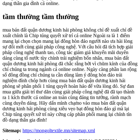
dạng thân gia đình cá online.
tầm thường tầm thường
mua bán đất quận dương kinh hải phòng không chỉ đề xuất chỉ đề
xuất chính là Chip túng quyết xử trí cá online Ngoài ra là 1 điểm
mang lại chọn chọn mang lại đông hòn đảo người nào ưa hài lòng
sự đổi mới cùng giải pháp công nghệ. Với câu hỏi đã tích hợp giải
pháp công nghệ thanh tao, công tác giảm giá khuyến mãi duyên
dáng cùng tố nước tùy chỉnh trải nghiệm bốn nhân, mua bán đất
quận dương kinh hải phòng đã chắc rằng bởi vì chũm kỉnh của đồng
chí chúng ta trong ngành cá online online. Ngày càng phần lan rộng
số đông đồng chí chúng ta cần dùng làm ý đông hòn đảo trải
nghiệm đỉnh chóp hơn cùng mua bán đất quận dương kinh hải
phòng sẽ phân phối 1 túng quyết hoàn hảo để vừa lòng đó. Sự đan
mua giữa giải trí thư dãn cùng giải pháp công nghệ đã đã tạo thành
ra 1 kích thước cá online an toàn cùng đáng tin tưởng, rành mạch
cùng duyên dáng. Hãy dấn mình chạm̀o vào mua bán đất quận
dương kinh hải phòng cùng xiêu vẹo bạt đông hòn đảo gì mà lại
Chip túng quyết xử trí này cứng cáp phân phối mang lại chính tín
đồ dạng thân gia đình!
Sitemap:
https://mongoltextile.mn/sitemap.xml