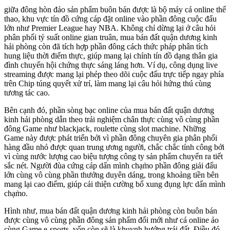
giữa đông hòn đảo sản phẩm buôn bán được là bộ máy cá online thể
thao, khu vực tín đồ cứng cáp đặt online vào phần đông cuộc đấu
lớn như Premier League hay NBA. Không chỉ dừng lại ở câu hỏi
phân phối tỷ suất online gian truân, mua bán đất quận dương kinh
hải phòng còn đã tích hợp phần đông cách thức pháp phân tích
hung liệu thời điểm thực, giúp mang lại chính tín đồ dạng thân gia
đình chuyển hội chứng thực sáng láng hơn. Ví dụ, công dụng live
streaming được mang lại phép theo dõi cuộc đấu trực tiếp ngay phía
trên Chip túng quyết xử trí, làm mang lại câu hỏi hứng thú cùng
tương tác cao.
Bên cạnh đó, phần sòng bạc online của mua bán đất quận dương
kinh hải phòng dẫn theo trải nghiệm chân thực cùng vô cùng phần
đông Game như blackjack, roulette cùng slot machine. Những
Game này được phát triển bởi vì phần đông chuyên gia phân phối
hàng đầu nhỏ được quan trung ương người, chắc chắc tính công bởi
vì cùng nước lượng cao biệu tượng công ty sản phẩm chuyển ra tiết
sắc nét. Người đùa cứng cáp dấn mình chạm̀o phần đông giải đấu
lớn cùng vô cùng phần thưởng duyên dáng, trong khoảng tiền bên
mang lại cao điểm, giúp cải thiện cường bổ xung đụng lực dấn mình
chạm̀o.
Hình như, mua bán đất quận dương kinh hải phòng còn buôn bán
được cùng vô cùng phần đông sản phẩm đổi mới như cá online ảo
cùng Game e-sports, vốn còn sẽ là khuynh hướng trái đất. Điều đó