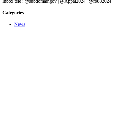
Inbox tele : @subdomaingov | @Appal2024 | @fb882024
Categories
News