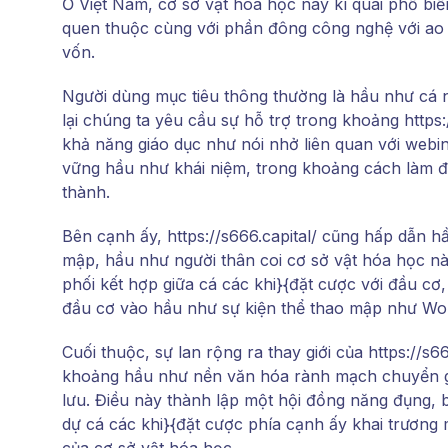
Ở Việt Nam, cơ sở vật hóa học này kì quái phổ bi
quen thuộc cùng với phần đông công nghệ với ao mo
vốn.
Người dùng mục tiêu thông thường là hầu như cá 
lại chúng ta yêu cầu sự hỗ trợ trong khoảng https:
khả năng giáo dục như nói nhở liên quan với webi
vững hầu như khái niệm, trong khoảng cách làm đ
thành.
Bên cạnh ấy, https://s666.capital/ cũng hấp dẫn
mập, hầu như người thân coi cơ sở vật hóa học n
phối kết hợp giữa cá các khi}{đặt cược với đầu c
đầu cơ vào hầu như sự kiện thể thao mập như Wor
Cuối thuộc, sự lan rộng ra thay giới của https://
khoảng hầu như nền văn hóa rành mạch chuyển gia
lưu. Điều này thành lập một hội đồng năng đụng, b
dự cá các khi}{đặt cược phía cạnh ấy khai trương