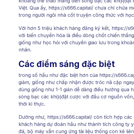
khoảng thể thao mang đến sòng bạc các khi}{đặt c
Việt. Qua ấy, https://s666.capital/ chưa chỉ chứa m
trong người ngôi nhà cốt truyện công thức với họ
Với hơn 5 triệu khách hàng đăng ký kết, https://s6
với biến chuyển hóa là điều dòng chốt chiến thắn
giống như học hỏi với chuyển giao lưu trong khoảng
nhân.
Các điểm sáng đặc biệt
trong số hầu như đặc biệt hơn của https://s666.cap
giảm, giống như chấp nhận được tróc nã cập ngay t
dùng giống như 1-1 giản dễ dàng điều hướng qua h
sòng bạc các khi}{đặt cược với đầu cơ nguồn vốn,
thời kì thực.
Dường như, https://s666.capital/ còn tích hợp các 
khách hàng dự đoán hầu như thành tích công ty yế
đá, bộ máy vẫn cung ứng tài liệu thống con kê liê