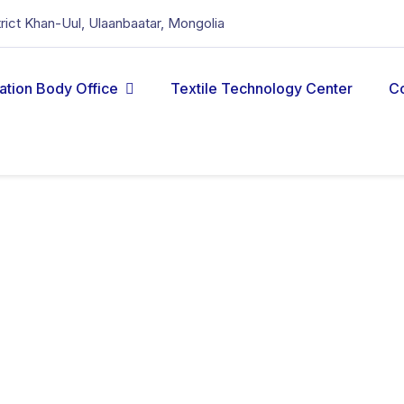
strict Khan-Uul, Ulaanbaatar, Mongolia
cation Body Office
Textile Technology Center
C