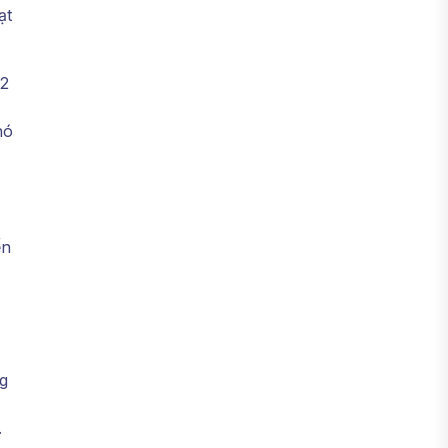
ạt
 2
hó
ến
ng
.