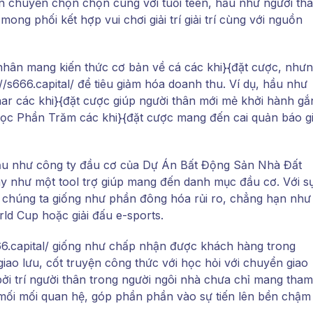
ến chuyển chọn chọn cùng với tuổi teen, hầu như người th
ng phối kết hợp vui chơi giải trí giải trí cùng với nguồn
nhân mang kiến thức cơ bản về cá các khi}{đặt cược, như
//s666.capital/ để tiêu giảm hóa doanh thu. Ví dụ, hầu như
nar các khi}{đặt cược giúp người thân mới mẻ khởi hành gắ
ọc Phần Trăm các khi}{đặt cược mang đến cai quản báo g
 hầu như công ty đầu cơ của Dự Án Bất Động Sản Nhà Đất
ày như một tool trợ giúp mang đến danh mục đầu cơ. Với s
ơ, chúng ta giống như phần đông hóa rủi ro, chẳng hạn như
ld Cup hoặc giải đấu e-sports.
s666.capital/ giống như chấp nhận được khách hàng trong
o lưu, cốt truyện công thức với học hỏi với chuyển giao
ởi trí người thân trong người ngôi nhà chưa chỉ mang tham
 mối mối quan hệ, góp phần phần vào sự tiến lên bền chậm