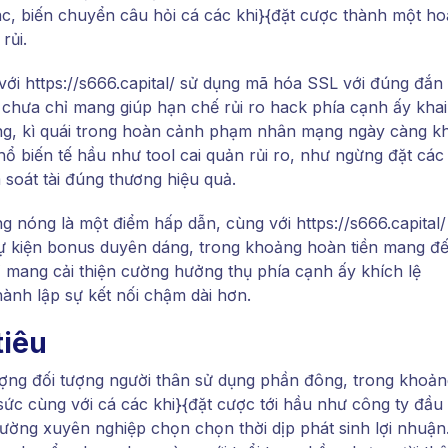
ác, biến chuyển câu hỏi cá các khi}{đặt cược thành một ho
rủi.
với https://s666.capital/ sử dụng mã hóa SSL với đúng đắn
 chưa chỉ mang giúp hạn chế rủi ro hack phía cạnh ấy khai
ng, kì quái trong hoàn cảnh phạm nhân mạng ngày càng k
ổ biến tế hầu như tool cai quản rủi ro, như ngừng đặt các
 soát tài đúng thương hiệu quả.
 nóng là một điểm hấp dẫn, cùng với https://s666.capital/
sự kiện bonus duyên dáng, trong khoảng hoàn tiền mang đ
ỉ mang cải thiện cường hưởng thụ phía cạnh ấy khích lệ
ành lập sự kết nối chậm dài hơn.
tiêu
lượng đối tượng người thân sử dụng phần đông, trong khoả
sức cùng với cá các khi}{đặt cược tới hầu như công ty đầu
ờng xuyên nghiệp chọn chọn thời dịp phát sinh lợi nhuận