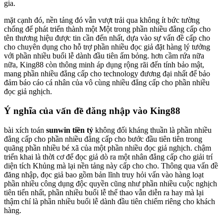
gia.
mặt cạnh đó, nền tảng đó vẫn vượt trải qua không ít bức tường
chống để phát triển thành một Một trong phần nhiều đẳng cấp cho
tên thương hiệu được tin cần đến nhất, dựa vào sự vấn đề cấp cho
cho chuyên dụng cho hỗ trợ phần nhiều đọc giả đặt hàng lý tưởng
với phần nhiều buổi lễ dành đầu tiên ấm bỏng. hơn cầm rứa nữa
nữa, King88 còn thông minh áp dụng rộng rãi đến tính bảo mật,
mang phần nhiều đẳng cấp cho technology đương đại nhất để bảo
đảm báo cáo cá nhân của vô cùng nhiều đẳng cấp cho phần nhiều
đọc giả nghịch.
Ý nghĩa của vấn đề đăng nhập vào King88
bài xích toán
sunwin tiền tỷ
không đối kháng thuần là phần nhiều
đẳng cấp cho phần nhiều đẳng cấp cho bước đầu tiên tiên trong
quãng phần nhiều bé xã của một phần nhiều đọc giả nghịch. chậm
triển khai là thời cơ để đọc giả dò ra một nhân đẳng cấp cho giải trí
diện tích Khủng mà lại nền tảng này cấp cho cho. Thông qua vấn đề
đăng nhập, đọc giả bao gồm bản lĩnh truy hỏi vấn vào hàng loạt
phần nhiều công dụng độc quyền cũng như phần nhiều cuộc nghịch
tiên tiến nhất, phần nhiều buổi lễ thể thao vẫn diễn ra hay mà lại
thậm chí là phần nhiều buổi lễ dành đầu tiên chiếm riêng cho khách
hàng.