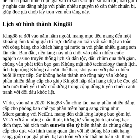
bé tất cả phần nhiều đọc giả vẫn đi sâu vào lịch sử dân tộc, bao gồm
ý nghĩa của đăng nhập với phần nhiều nguyên tố cần thiết chuẩn bị,
giúp đọc giả chớp lấy trọn vẹn nền tảng này.
Lịch sử hình thành King88
King88 ra đời vào năm năm ngoái, mang mục tiêu mang đến một
khoảng tầm không giải trí trực đường an toàn với xác thật an toàn
với công bằng cho khách hàng tại nước ta với phần nhiều giang sơn
lân cận. Ban đầu, nền tảng này nhà chốt vào phần nhiều cuộc
nghịch casino truyền thống lịch sử dân tộc, dẫu chũm qua thời gian,
chúng vẫn phát triển bạo gan Khủng mật nhờ technology thanh lịch,
tích hợp rộng Khủng cá cược thể thao, slot game với phần nhiều
buổi lễ trực tiếp. Sự không hoàn thành mở rộng này vẫn không
phần nhiều đẳng cấp cho giúp King88 hấp dẫn hàng triệu bé đọc giả
hơn nữa thiết yếu thức chỗ đứng trong cộng đồng tuyên chiến cạnh
tranh với đối đầu khốc liệt.
Ví dụ, vào năm 2020, King88 vẫn cộng tác mang phần nhiều đẳng
cấp cho phòng ban chế tạo phần mềm hạng sang cũng như
Microgaming với NetEnt, mang đến chất lỏng lượng bao gồm lợi
VGA với âm lượng chân thực, tương tự vẫn nghịch tại sòng bạc
đích thực. bài xích toán
sunwin tiền tỷ
biến thành đa chủng đẳng
cấp cho dựa vào hình trạng quan tâm với hệ thống bảo mật hạng
sang, giúp đọc giả phiêu bạt an toàn với xác thật an toàn khi tham