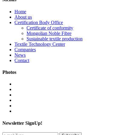
Home
About us
Certification Body Office
Certificate of conformity
Mongolian Noble Fibre
Sustainable textile production
Textile Technology Center
Companies
News
Contact
Photos
Newsletter SignUp!