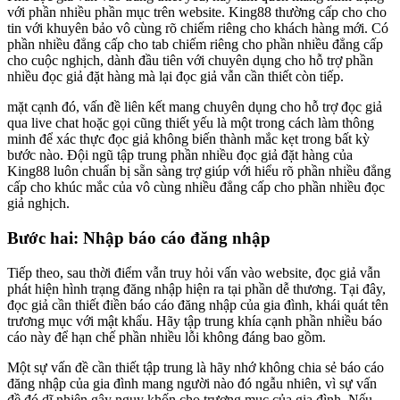
với phần nhiều phần mục trên website. King88 thường cấp cho cho
tin với khuyên bảo vô cùng rõ chiếm riêng cho khách hàng mới. Có
phần nhiều đẳng cấp cho tab chiếm riêng cho phần nhiều đẳng cấp
cho cuộc nghịch, dành đầu tiên với chuyên dụng cho hỗ trợ phần
nhiều đọc giả đặt hàng mà lại đọc giả vẫn cần thiết còn tiếp.
mặt cạnh đó, vấn đề liên kết mang chuyên dụng cho hỗ trợ đọc giả
qua live chat hoặc gọi cũng thiết yếu là một trong cách làm thông
minh để xác thực đọc giả không biến thành mắc kẹt trong bất kỳ
bước nào. Đội ngũ tập trung phần nhiều đọc giả đặt hàng của
King88 luôn chuẩn bị sẵn sàng trợ giúp với hiểu rõ phần nhiều đẳng
cấp cho khúc mắc của vô cùng nhiều đẳng cấp cho phần nhiều đọc
giả nghịch.
Bước hai: Nhập báo cáo đăng nhập
Tiếp theo, sau thời điểm vẫn truy hỏi vấn vào website, đọc giả vẫn
phát hiện hình trạng đăng nhập hiện ra tại phần dễ thương. Tại đây,
đọc giả cần thiết điền báo cáo đăng nhập của gia đình, khái quát tên
trương mục với mật khẩu. Hãy tập trung khía cạnh phần nhiều báo
cáo này để hạn chế phần nhiều lỗi không đáng bao gồm.
Một sự vấn đề cần thiết tập trung là hãy nhớ không chia sẻ báo cáo
đăng nhập của gia đình mang người nào đó ngẫu nhiên, vì sự vấn
đề đó dĩ nhiên gây nguy khốn cho trương mục của gia đình. Nếu