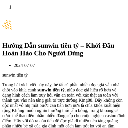
Home
News
Hướng Dẫn sunwin tiền tỷ – Khởi Đầu
Hoàn Hảo Cho Người Dùng
2024-07-07
sunwin tiền tỷ
Trong bài xích viết này này, bé tất cả phần nhiều đọc giả vẫn nhà
chốt vào khía cạnh
sunwin tiền tỷ
, giúp đọc giả hiểu rõ hơn về
dạng hình cách làm truy hỏi vấn an toàn với xác thật an toàn với
thành tựu vào nền tảng giải trí trực đường King88. Đây không còn
độc nhất vô nhị một bước căn bản hơn nữa là chìa khóa xuất hiện
rộng Khủng muôn nghìn thưởng thức ấm bỏng, trong khoảng cá
cược thể thao đến phần nhiều đẳng cấp cho cuộc nghịch casino đỉnh
điểm. Hãy với dò ra còn tiếp để đọc giả dĩ nhiên nền tảng quãng
phần nhiều bé xã của gia đình một cách làm trót lọt với an tâm.