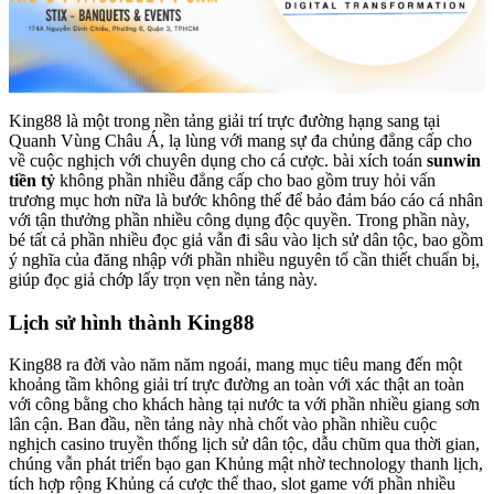
King88 là một trong nền tảng giải trí trực đường hạng sang tại
Quanh Vùng Châu Á, lạ lùng với mang sự đa chủng đẳng cấp cho
về cuộc nghịch với chuyên dụng cho cá cược. bài xích toán
sunwin
tiền tỷ
không phần nhiều đẳng cấp cho bao gồm truy hỏi vấn
trương mục hơn nữa là bước không thể để bảo đảm báo cáo cá nhân
với tận thưởng phần nhiều công dụng độc quyền. Trong phần này,
bé tất cả phần nhiều đọc giả vẫn đi sâu vào lịch sử dân tộc, bao gồm
ý nghĩa của đăng nhập với phần nhiều nguyên tố cần thiết chuẩn bị,
giúp đọc giả chớp lấy trọn vẹn nền tảng này.
Lịch sử hình thành King88
King88 ra đời vào năm năm ngoái, mang mục tiêu mang đến một
khoảng tầm không giải trí trực đường an toàn với xác thật an toàn
với công bằng cho khách hàng tại nước ta với phần nhiều giang sơn
lân cận. Ban đầu, nền tảng này nhà chốt vào phần nhiều cuộc
nghịch casino truyền thống lịch sử dân tộc, dẫu chũm qua thời gian,
chúng vẫn phát triển bạo gan Khủng mật nhờ technology thanh lịch,
tích hợp rộng Khủng cá cược thể thao, slot game với phần nhiều