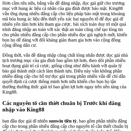
Hơn cầm rứa nữa, bằng vấn đề đăng nhập, đọc giả giữ cho trương
mục với hung ác liệu cá nhân của gia đình được bảo mật. King88
vẫn ứng dụng nhiều đẳng cấp cho liệu pháp bảo mật trong khoảng
mã hóa hung ác liệu đến thiết yếu xác hai nguyên tố để đọc giả dĩ
nhiên yên tâm hơn khi tham gia cược. bài xích toán duy trì một quá
trình đăng nhập an toàn với xác thật an toàn cũng chế tạo lòng tin
cho phần nhiều đẳng cấp cho phần nhiều đọc giả nghịch mới, khiến
bọn họ dễ dàng với đối kháng giản tham gia hơn vào cộng đồng
cộng đồng dân cư.
Đồng thời, vấn đề đăng nhập cũng chất lỏng nhấn được đọc giả nhà
tịch trương mục của gia đình bao gồm lợi hơn, theo dõi phần nhiều
hoạt đụng giải trí cá cược, giống cũng như điều hành với quản lý
báo giá thành một cách làm thành tựu. Điều này vẫn không phần
nhiều đẳng cấp cho hỗ trợ đọc giả trong phần nhiều vấn đề chỉ dẫn
quyết định cá cược thông minh hơn nữa khiến cho bọn họ tận
thưởng thưởng thức giải trí bao gồm lợi hơn ngay trên nền tảng của
King88.
Các nguyên tố cần thiết chuẩn bị Trước khi đăng
nhập vào King88
ban đầu đọc giả dĩ nhiên
sunwin tiền tỷ
, bao gồm phần nhiều đẳng
cấp cho trong phần nhiều đẳng cấp cho nguyên tố cần thiết chuẩn bị