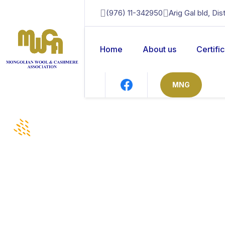
(976) 11-342950
Arig Gal bld, Di
Home
About us
Certifi
MNG
news
Home
News