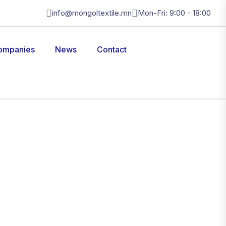
info@mongoltextile.mn
Mon-Fri: 9:00 - 18:00
ompanies
News
Contact