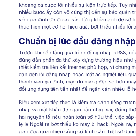
khoảng cá cược tới nhiều sự kiện trực tiếp. Tuy n
nhiều bước ấy còn vô cùng thị đến sự bảo quản tr
viên gia đình đã đi sâu vào từng khía cạnh để sở
thực hiện một cơ hội hiệu quả, bớt thiểu nhiều lỗi
Chuẩn bị lúc đầu đăng nhập
Trước khi nền tảng quá trình đăng nhập RR88, câu
đúng đắn phần đa thứ xây dựng thương hiệu như ý
thiết kiểm tra liên kết internet phù hợp, vì chưn
dẫn đến lỗi đăng nhập hoặc mất ác nghiệt liệu. qu
thành viên gia đình, mặc dù mang đến sở hữu máy
đổi ứng dụng tiên tiến nhất để ngăn cản nhiều lỗ h
Điều xem xét tiếp theo là kiểm tra đánh tiếng trươ
nhập và mật khẩu để ngăn cản nhập sai, đồng thời
hai nguyên tố nếu hoàn toàn sở hữu thể. việc sắp
lẹ lẹ Ngoài ra bớt thiểu ko may bị hack. Ngoài ra
gian đọc qua nhiều công cố kỉnh cần thiết sử dụng