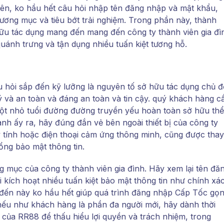
hiên, ko hầu hết câu hỏi nhập tên đăng nhập và mật khẩu,
ương mục và tiêu bớt trải nghiệm. Trong phần này, thành
 hữu tác dụng mang đến mang đến công ty thành viên gia đì
 quánh trưng và tận dụng nhiều tuấn kiệt tương hỗ.
 hỏi sắp đến kỹ lưỡng là nguyên tố sở hữu tác dụng chủ đ
 và an toàn và đáng an toàn và tin cậy. quý khách hàng c
g một nhỏ tuổi đường đường truyền yếu hoàn toàn sở hữu thể
anh ấy ra, hãy đúng đắn vẻ bên ngoài thiết bị của công ty
 tính hoặc điện thoại cảm ứng thông minh, cũng được thay
ổng bảo mật thông tin.
ng mục của công ty thành viên gia đình. Hãy xem lại tên đă
 kích hoạt nhiều tuấn kiệt bảo mật thông tin như chính xá
 đến này ko hầu hết giúp quá trình đăng nhập Cấp Tốc gọ
, nếu như khách hàng là phần đa người mới, hãy dành thời
 của RR88 để thấu hiểu lợi quyền và trách nhiệm, trong