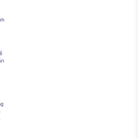
nh
ể
ần
ng
c
n