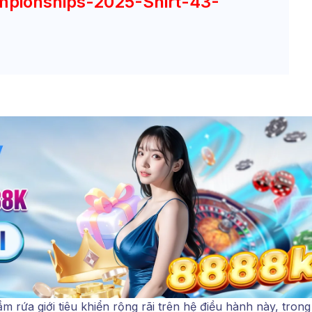
pionships-2025-Shirt-43-
 rứa giới tiêu khiển rộng rãi trên hệ điều hành này, trong