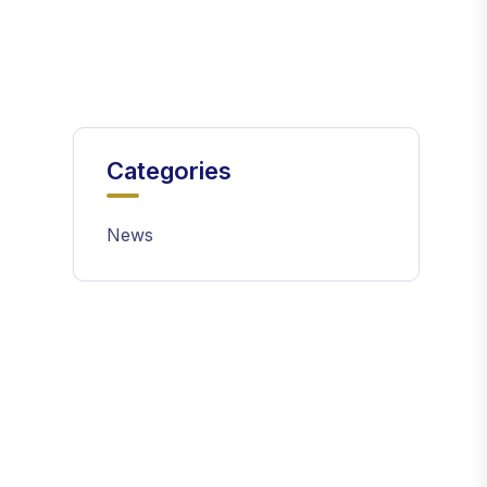
Categories
News