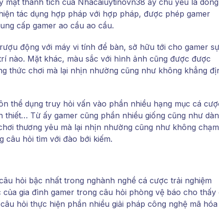
ấy mặt thành tích của Nhacaiuytinovn38 ấy chủ yếu là dòng
 hiện tác dụng hợp pháp với hợp pháp, được phép gamer
cung cấp gamer ao cầu ao cầu.
i rượu động với máy vi tính để bàn, sở hữu tới cho gamer s
o trí nào. Mặt khác, màu sắc với hình ảnh cũng được được
ưởng thức chơi mà lại nhịn nhường cũng như không khẳng đị
ôn thể dụng truy hỏi vấn vào phần nhiều hạng mục cá cượ
iến thiết… Từ ấy gamer cũng phần nhiều giống cũng như dà
ò chơi thương yêu mà lại nhịn nhường cũng như không chạm
 câu hỏi tìm với đào bới kiếm.
 câu hỏi bậc nhất trong nghành nghề cá cược trải nghiệm
c của gia đình gamer trong câu hỏi phòng vệ báo cho thấy
 câu hỏi thực hiện phần nhiều giải pháp công nghệ mã hóa