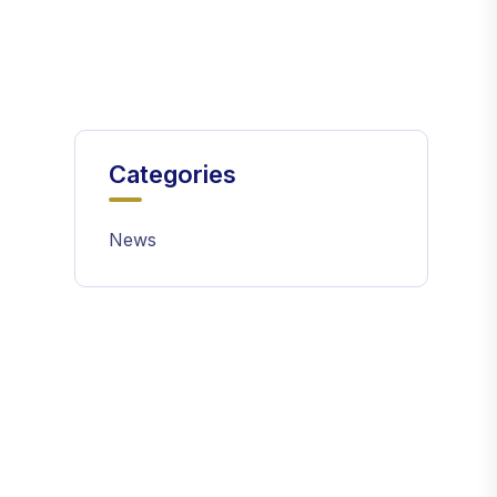
Categories
News