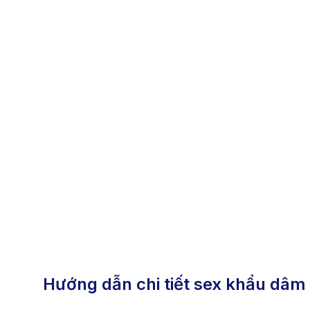
hướng dẫn chi tiết sex khẩu dâm 