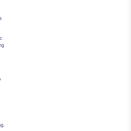
s
ớc
ng
o
g.