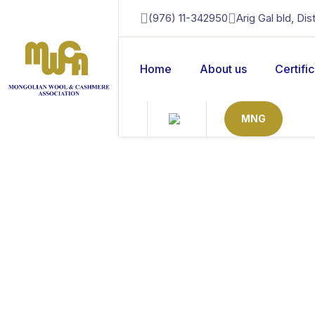
(976) 11-342950
Arig Gal bld, Di
Home
About us
Certifi
MNG
news
Home
News