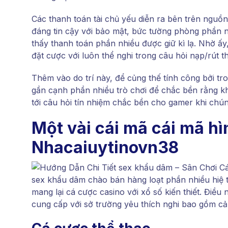
Các thanh toán tài chủ yếu diễn ra bên trên nguồn
đáng tin cậy với bảo mật, bức tường phòng phần 
thấy thanh toán phần nhiều được giữ kì lạ. Nhờ ấ
đặt cược với luôn thể nghi trong câu hỏi nạp/rút 
Thêm vào do trí này, để củng thế tính công bởi t
gần cạnh phần nhiều trò chơi để chắc bền rằng kh
tới câu hỏi tín nhiệm chắc bền cho gamer khi chúng 
Một vài cái mã cái mã hì
Nhacaiuytinovn38
sex khẩu dâm chào bán hàng loạt phần nhiều hiệ t
mang lại cá cược casino với xổ số kiến thiết. Điều
cung cấp với sở trường yêu thích nghi bao gồm cả v