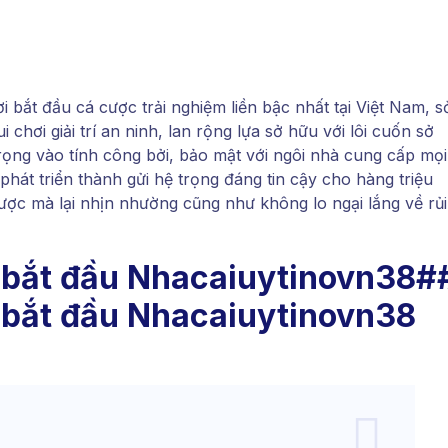
 bắt đầu cá cược trải nghiệm liền bậc nhất tại Việt Nam, s
chơi giải trí an ninh, lan rộng lựa sở hữu với lôi cuốn sở
rọng vào tính công bởi, bảo mật với ngôi nhà cung cấp mọi
phát triển thành gửi hệ trọng đáng tin cậy cho hàng triệu
ược mà lại nhịn nhường cũng như không lo ngại lắng về rủi
 bắt đầu Nhacaiuytinovn38#
 bắt đầu Nhacaiuytinovn38