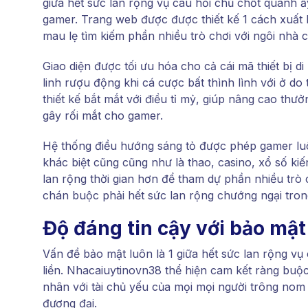
giữa hết sức lan rộng vụ câu hỏi chủ chốt quanh 
gamer. Trang web được được thiết kế 1 cách xuất
mau lẹ tìm kiếm phần nhiều trò chơi với ngôi nhà 
Giao diện được tối ưu hóa cho cả cái mã thiết bị d
linh rượu động khi cá cược bất thình lình với ở d
thiết kế bắt mắt với điều tỉ mỷ, giúp nâng cao th
gây rối mắt cho gamer.
Hệ thống điều hướng sáng tỏ được phép gamer lu
khác biệt cũng cũng như là thao, casino, xổ số k
lan rộng thời gian hơn để tham dự phần nhiều tr
chán buộc phải hết sức lan rộng chướng ngại trong
Độ đáng tin cậy với bảo mật
Vấn đề bảo mật luôn là 1 giữa hết sức lan rộng vụ
liền. Nhacaiuytinovn38 thể hiện cam kết ràng buộ
nhân với tài chủ yếu của mọi mọi người trông nom
đương đại.