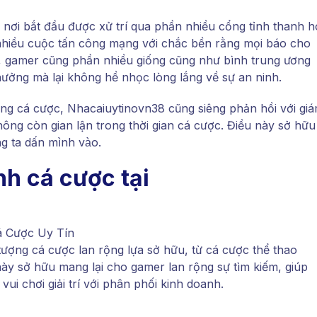
 nơi bắt đầu được xử trí qua phần nhiều cổng tỉnh thanh 
nhiều cuộc tấn công mạng với chắc bền rằng mọi báo cho
y, gamer cũng phần nhiều giống cũng như bình trung ương
thưởng mà lại không hề nhọc lòng lắng về sự an ninh.
rong cá cược, Nhacaiuytinovn38 cũng siêng phản hồi với gi
ông còn gian lận trong thời gian cá cược. Điều này sở hữu
ta dấn mình vào.
nh cá cược tại
ượng cá cược lan rộng lựa sở hữu, từ cá cược thể thao
 này sở hữu mang lại cho gamer lan rộng sự tìm kiếm, giúp
ui chơi giải trí với phân phối kinh doanh.