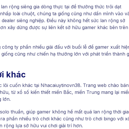
an rộng siêng gia dòng thực tại để thưởng thức trôi dạt
nhấp loài chuột, chúng ta giống cũng như dấn mình vào v
 dealer siêng nghiệp. Điều này không hết sức lan rộng sở
hơn xây dừng được sự liên kết sở hữu gamer khác bên trên
công ty phần nhiều giải đấu với buổi lễ để gamer xuất hiệ
y giống cũng như chiến hạ thưởng lớn với phát triển thành g
ơi khác
ợc lôi cuốn khác tại Nhacaiuytinovn38. Trang web chào bán
 hữu, từ xổ số kiến thiết miền Bắc, miền Trung mang lại miề
 lớn.
 solo thuần, giúp gamer không hề mất quá lan rộng thời gi
a phần nhiều trò chơi khác cũng như trò chơi bingo với x
 rộng lựa sở hữu vui chơi giải trí hơn.