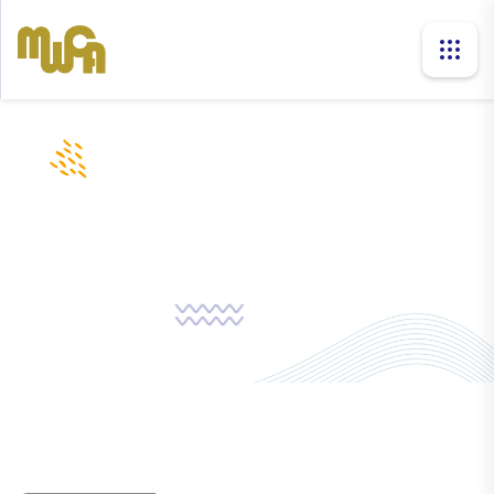
news
Home
News