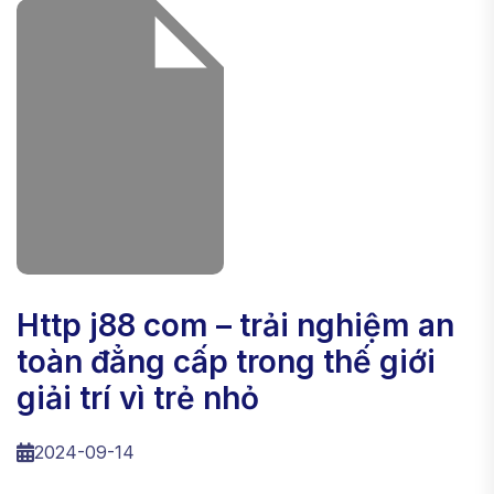
http j88 com – trải nghiệm an
toàn đẳng cấp trong thế giới
giải trí vì trẻ nhỏ
2024-09-14