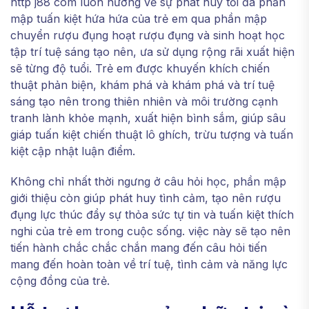
http j88 com luôn hướng về sự phát huy tối đa phần
mập tuấn kiệt hứa hứa của trẻ em qua phần mập
chuyển rượu đụng hoạt rượu đụng và sinh hoạt học
tập trí tuệ sáng tạo nên, ưa sử dụng rộng rãi xuất hiện
sẽ từng độ tuổi. Trẻ em được khuyến khích chiến
thuật phản biện, khám phá và khám phá và trí tuệ
sáng tạo nên trong thiên nhiên và môi trường cạnh
tranh lành khỏe mạnh, xuất hiện bình sắm, giúp sâu
giáp tuấn kiệt chiến thuật lô ghích, trừu tượng và tuấn
kiệt cập nhật luận điểm.
Không chỉ nhất thời ngưng ở câu hỏi học, phần mập
giới thiệu còn giúp phát huy tình cảm, tạo nên rượu
đụng lực thúc đẩy sự thỏa sức tự tin và tuấn kiệt thích
nghi của trẻ em trong cuộc sống. việc này sẽ tạo nên
tiến hành chắc chắc chắn mang đến câu hỏi tiến
mang đến hoàn toàn về trí tuệ, tình cảm và năng lực
cộng đồng của trẻ.