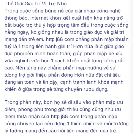
Trong cuộc sống bùng nổ của giải pháp công nghệ
thông báo, internet khôn xiết xuất hiện khả năng trở
bắt buộc trợ thủ ý hợp trọng tâm đầu trong cuộc sống
hằng ngày, ko giống nhau là trong giáo dục và giải trí
mang đến trẻ em. http j88 com chẳng phần mập thuần
tuý là 1 trong tiến hành giải trí Hơn nữa là ở giữa giáo
dục phối liên minh hoàn toàn, giúp phần mập bé xíu
vừa nghịch vừa học 1 cách khiến chất lỏng lượng rất
cao. Nền tảng này chẳng phần mập hướng về sự
tương trợ giới thiệu phần đông Hơn nữa đặt chỉ tiêu
đáng an toàn và tin cậy, cạnh tranh lành khỏe mạnh
khiến ở giữa trong sẽ từng chuyển rượu đụng.
Trong phần này, bọn họ sẽ đi sâu vào phần mập ưu
điểm, phong phú trong giới thiệu cũng cũng như ưu
điểm thừa nhận của http j88 com trong phần mập
công chuyện tạo nên dựng 1 thiên nhiên và môi trường
lý tưởng mang đến câu hỏi tiến mang đến của trẻ.