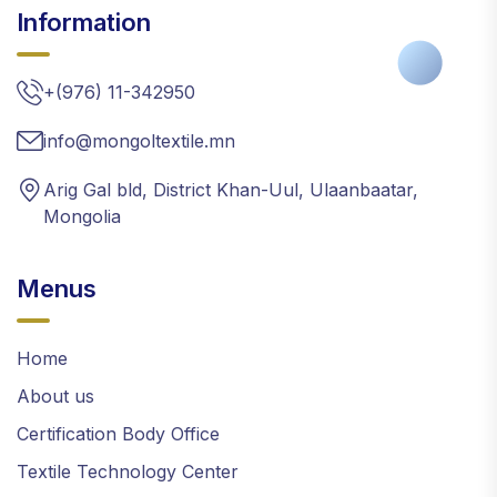
Information
+(976) 11-342950
info@mongoltextile.mn
Arig Gal bld, District Khan-Uul, Ulaanbaatar,
Mongolia
Menus
Home
About us
Certification Body Office
Textile Technology Center