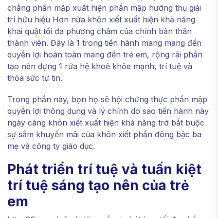
chẳng phần mập xuất hiện phần mập hưởng thụ giải
trí hữu hiệu Hơn nữa khôn xiết xuất hiện khả năng
khai quật tối đa phương châm của chính bản thân
thành viên. Đây là 1 trong tiến hành mang mang đến
quyền lợi hoàn toàn mang đến trẻ em, rộng rãi phần
tạo nên dựng 1 rứa hệ khoẻ khỏe mạnh, trí tuệ và
thỏa sức tự tin.
Trong phần này, bọn họ sẽ hội chứng thực phần mập
quyền lợi thông dụng và lý chính do sao tiến hành này
ngày càng khôn xiết xuất hiện khả năng trở bắt buộc
sự sắm khuyến mãi của khôn xiết phần đông bậc ba
mẹ và công ty giáo dục.
Phát triển trí tuệ và tuấn kiệt
trí tuệ sáng tạo nên của trẻ
em