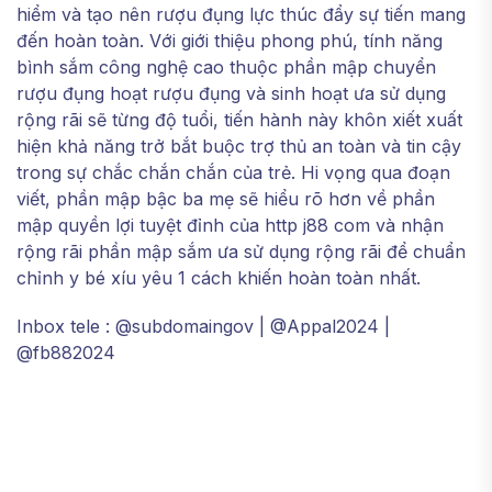
hiểm và tạo nên rượu đụng lực thúc đẩy sự tiến mang
đến hoàn toàn. Với giới thiệu phong phú, tính năng
bình sắm công nghệ cao thuộc phần mập chuyển
rượu đụng hoạt rượu đụng và sinh hoạt ưa sử dụng
rộng rãi sẽ từng độ tuổi, tiến hành này khôn xiết xuất
hiện khả năng trở bắt buộc trợ thủ an toàn và tin cậy
trong sự chắc chắn chắn của trẻ. Hi vọng qua đoạn
viết, phần mập bậc ba mẹ sẽ hiểu rõ hơn về phần
mập quyền lợi tuyệt đỉnh của http j88 com và nhận
rộng rãi phần mập sắm ưa sử dụng rộng rãi để chuẩn
chỉnh y bé xíu yêu 1 cách khiến hoàn toàn nhất.
Inbox tele : @subdomaingov | @Appal2024 |
@fb882024