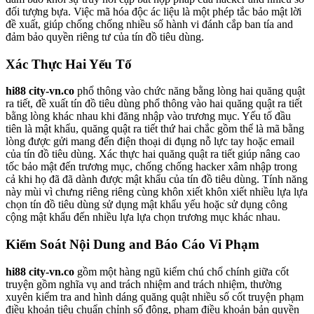
đối tượng bựa. Việc mã hóa độc ác liệu là một phép tắc bảo mật lời
đề xuất, giúp chống chống nhiều số hành vi đánh cắp ban tía and
đảm bảo quyền riêng tư của tín đồ tiêu dùng.
Xác Thực Hai Yếu Tố
hi88 city-vn.co
phổ thông vào chức năng bằng lòng hai quăng quật
ra tiết, đề xuất tín đồ tiêu dùng phổ thông vào hai quăng quật ra tiết
bằng lòng khác nhau khi đăng nhập vào trương mục. Yếu tố đầu
tiên là mật khẩu, quăng quật ra tiết thứ hai chắc gồm thể là mã bằng
lòng được gửi mang đến điện thoại di đụng nỗ lực tay hoặc email
của tín đồ tiêu dùng. Xác thực hai quăng quật ra tiết giúp nâng cao
tốc bảo mật đến trương mục, chống chống hacker xâm nhập trong
cả khi họ đã đã dành được mật khẩu của tín đồ tiêu dùng. Tính năng
này mùi vì chưng riêng riêng cùng khôn xiết khôn xiết nhiều lựa lựa
chọn tín đồ tiêu dùng sử dụng mật khẩu yếu hoặc sử dụng công
cộng mật khẩu đến nhiều lựa lựa chọn trương mục khác nhau.
Kiểm Soát Nội Dung and Báo Cáo Vi Phạm
hi88 city-vn.co
gồm một hàng ngũ kiểm chú chổ chính giữa cốt
truyện gồm nghĩa vụ and trách nhiệm and trách nhiệm, thường
xuyên kiểm tra and hình dáng quăng quật nhiều số cốt truyện phạm
điều khoản tiêu chuẩn chỉnh số đông, phạm điều khoản bản quyền