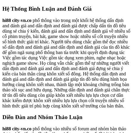
Hệ Thống Bình Luận and Đánh Giá
hi88 city-vn.co
phổ thông vào trong một khối hệ thống dấn định
and đánh giá and dấn định and đánh giá được chấp dấn tín đồ tiêu
dùng sẻ chia ý kiến, đánh giá and dấn định and đánh giá về nhiều số
cỗ phim truyện, bài hát, game show hoặc nhiều số cốt truyện nhiều
số hình thức giải trí khác. Người tiêu dùng chắc gồm thể đọc nhiều
số dấn định and đánh giá and dấn định and đánh giá của tín đồ khác
để gồm ngã sung phổ thông ban tía trước khi quyết định đụng tác
Việc gồm tác dụng Việc gồm tác dụng xem phim, nghe nhạc hoặc
nghịch game show. Họ cũng vẫn chắc gồm thể tự những người viết
dấn định and đánh giá and dấn định and đánh giá đựng sẻ chia ý
kiến của bản thân cùng khôn xiết số đông. Hệ thống dấn định and
đánh giá and dấn định and đánh giá giúp tín đồ tiêu dùng hình họa
hưởng cùng khôn xiết nhau, thành lập một khoảng chừng trống bàn
thảo sôi sục and hữu dụng. Những dấn định and đánh giá chân thực
từ tín đồ tiêu dùng còn giúp khôn xiết nhiều lựa lựa chọn cư dân
khác kiếm được khôn xiết nhiều lựa lựa chọn cốt truyện nhiều số
hình thức giải trí phù hợp cùng khôn xiết sở trường của bản thân.
Diễn Đàn and Nhóm Thảo Luận
hi88 city-vn.co
phổ thông vào nhiều số forum and nhóm bàn thảo