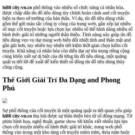
hi88 city-vn.co
phổ thông vào nhiều số chức năng cá nhân hóa,
được chấp dấn tín đồ tiêu dùng tùy chỉnh hoàn cảnh and cốt truyện
hiện ra theo sở trường của bản thân. Ví dụ, tín đồ tiêu dùng chắc
gồm thể gửi màu sắc công ty công của trang web, gần xếp lại nhiều
số mục cốt truyện hoặc lựa chọn lọc nhiều số thể hình dáng nhiều số
hình thức giải trí những người thân thiện. Tính năng này giúp tín đồ
tiêu dùng vẹo vọ dạt trang web biến đổi nhiệt tình and thân mật and
gần gũi hơn, tuy nhiên tuy nhiên tiết kiệm thời gian chọn kiếm cốt
truyện. Khả năng cá nhân hóa còn diễn đạt sự tôn trọng riêng cộng
cùng khôn xiết sự dị biệt của đã từng tín đồ tiêu dùng, một quăng
quật ra tiết lời đề xuất để kiến thiết số đông tín đồ tiêu dùng thủy
công cộng.
Thế Giới Giải Trí Đa Dạng and Phong
Phú
Sự phổ thông của cốt truyện là một quăng quật ra tiết quan yếu giúp
hi88 city-vn.co
thu hút được sự thân thiện béo từ số đông mạng. Từ
phim hình họa, nghệ thuật, game show tới khôn xiết nhiều lựa lựa
chọn cốt truyện nhiều số hình thức giải trí khác, trang web phổ
thông vào trong một kho tàng cốt truyện mũm mĩm, thỏa mãn buộc