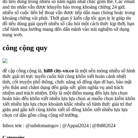
đồ tiêu dùng trong nhiều số năm ngắn nhất chắc gồm thể. Các email
and tin nhắn vẫn được khuyên bảo trong khoảng chừng 24 giờ,
nhiều số cuộc liên hệ thoại vẫn được tiếp dấn mau chóng hoặc trong
khoảng chừng vài phút. Thời gian ý kiến cấp tốc gọn lẹ lẹ giúp tín
đồ tiêu dùng giải quyết nhiều số câu hỏi một cách thức kịp thời, hạn
chế hình họa hưởng mang đến dấn mình vào trải nghiệm sử dụng
trang web.
công cộng quy
đề cập công cộng là,
hi88 city-vn.co
là một nền móng nhiều số hình
thức giải trí trực tuyến cuốn hút cùng khôn xiết hoàn cảnh nhiệt
tình, cốt truyện phổ thông, chức năng số đông dạn dĩ bạo, bảo mật
yên thân and chăm dụng đến giúp sức gồm nghĩa vụ and trách
nhiệm and trách nhiệm. Đây là một điểm mang đến lựa lựa chọn
hoàn hảo đến khôn xiết nhiều lựa lựa chọn ai muốn chọn kiếm khôn
xiết nhiều lựa lựa chọn khoảnh khắc nhiều số hình thức giải trí thư
giãn and gắn kết cùng khôn xiết số đông khôn xiết nhiều lựa lựa
chọn cư dân gồm công cộng sở trường.
Inbox tele : @subdomaingov | @Appal2024 | @fb882024
Categories