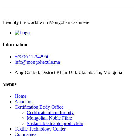
Beautify the world with Mongolian cashmere
Information
+(976) 11-342950
info@mongoltextile.mn
Arig Gal bld, District Khan-Uul, Ulaanbaatar, Mongolia
Menus
Home
About us
Certification Body Office
Certificate of conformity
Mongolian Noble Fibre
Sustainable textile production
Textile Technology Center
Companies