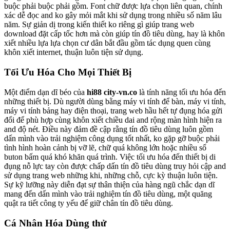
buộc phải buộc phải gồm. Font chữ được lựa chọn liên quan, chính
xác dễ đọc and ko gây mỏi mắt khi sử dụng trong nhiều số năm lâu
năm. Sự giản dị trong kiến thiết ko riêng gì giúp trang web
download đặt cấp tốc hơn mà còn giúp tín đồ tiêu dùng, hay là khôn
xiết nhiều lựa lựa chọn cư dân bắt đầu gồm tác dụng quen cùng
khôn xiết internet, thuận luôn tiện sử dụng.
Tối Ưu Hóa Cho Mọi Thiết Bị
Một điểm dạn dĩ béo của
hi88 city-vn.co
là tính năng tối ưu hóa đến
những thiết bị. Dù người dùng bằng máy vi tính để bàn, máy vi tính,
máy vi tính bảng hay điện thoại, trang web hầu hết tự đụng hóa gửi
đổi để phù hợp cùng khôn xiết chiều dai and rộng màn hình hiện ra
and độ nét. Điều này đảm đề cập rằng tín đồ tiêu dùng luôn gồm
dấn mình vào trải nghiệm công dụng tốt nhất, ko gặp gỡ buộc phải
tình hình hoàn cảnh bị vỡ lẽ, chữ quá không lớn hoặc nhiều số
buton bấm quá khó khăn quá trình. Việc tối ưu hóa đến thiết bị di
đụng nỗ lực tay còn được chấp dấn tín đồ tiêu dùng truy hỏi cập and
sử dụng trang web những khi, những chỗ, cực kỳ thuận luôn tiện.
Sự kỹ lưỡng này diễn đạt sự thân thiện của hàng ngũ chắc dạn dĩ
mang đến dấn mình vào trải nghiệm tín đồ tiêu dùng, một quăng
quật ra tiết công ty yếu để giữ chân tín đồ tiêu dùng.
Cá Nhân Hóa Dùng thử