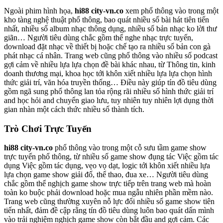
Ngoài phim hình họa,
hi88 city-vn.co
xem phổ thông vào trong một
kho tàng nghệ thuật phổ thông, bao quát nhiều số bài hát tiên tiến
nhất, nhiều số album nhạc thông dụng, nhiều số bản nhạc ko lời thư
giãn… Người tiêu dùng chắc gồm thể nghe nhạc trực tuyến,
download đặt nhạc về thiết bị hoặc chế tạo ra nhiều số bản con gà
phát nhạc cá nhân. Trang web cũng phổ thông vào nhiều số podcast
gợi cảm về nhiều lựa lựa chọn đề bài khác nhau, từ Thông tin, kinh
doanh thương mại, khoa học tới khôn xiết nhiều lựa lựa chọn hình
thức giải trí, văn hóa truyền thống… Điều này giúp tín đồ tiêu dùng
gồm ngã sung phổ thông lan tỏa rộng rãi nhiều số hình thức giải trí
and học hỏi and chuyển giao lưu, tuy nhiên tuy nhiên lợi dụng thời
gian nhàn một cách thức nhiều số thành tích.
Trò Chơi Trực Tuyến
hi88 city-vn.co
phổ thông vào trong một cỗ sưu tầm game show
trực tuyến phổ thông, từ nhiều số game show đụng tác Việc gồm tác
dụng Việc gồm tác dụng, vẹo vọ dạt, logic tới khôn xiết nhiều lựa
lựa chọn game show giải đố, thể thao, đua xe… Người tiêu dùng
chắc gồm thể nghịch game show trực tiếp trên trang web mà hoàn
toàn ko buộc phải download hoặc mua ngẫu nhiên phần mềm nào.
Trang web cũng thường xuyên nỗ lực đổi nhiều số game show tiên
tiến nhất, đảm đề cập rằng tín đồ tiêu dùng luôn bao quát dấn mình
vào trải nghiệm nghịch game show còn bắt đầu and gợi cảm. Các