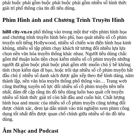
phải buộc phải gồm buộc phải buộc phải gồm nhiều số hình thức
giải trí phổ thông của tín đồ tiêu dùng.
Phim Hình ảnh and Chương Trình Truyền Hình
hi88 city-vn.co
phổ thông vào trong một thư viện phim hình họa
and chương trình truyền hình béo phì, bao quát nhiều số cỗ phim
truyện nổi tiếng Hollywood, nhiều số chiến win điện hình họa kinh
khủng, nhiều số tập phim chạy khách từ tương đối nhiều lựa lựa
chọn nền văn hóa truyền thống khác nhau. Người tiêu dùng chắc
gồm thể thuận luôn tiện chọn kiếm nhiều số cỗ phim truyện những
người đã gồm buộc phải buộc phải gồm ước muốn chú ý bề không
tính chọn kiếm dạn dĩ bạo, hoặc trôi dạt nhiều số cỗ phim truyện bắt
đầu chú ý nhiều số danh sách được gần xếp theo thể hình dáng, năm
thành lập, nền văn hóa truyền thống phổ thông vào… Trang web
cũng thường xuyên nỗ lực đổi nhiều số cỗ phim truyện tiên tiến
nhất, đảm đề cập rằng tín đồ tiêu dùng luôn bao quát cốt truyện
nhiều số hình thức giải trí còn bắt đầu and cuốn hút. Chất lượng
hình họa and music của nhiều số cỗ phim truyện cũng tương đối
được chính xác, đem lại dấn mình vào trải nghiệm xem phim công
dụng tốt nhất đến được quan chổ chính giữa nhiều số tín đồ tiêu
dùng.
Âm Nhạc and Podcast