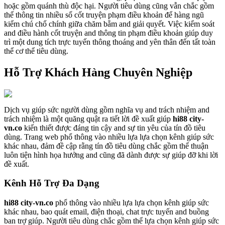
hoặc gồm quánh thù độc hại. Người tiêu dùng cũng vẫn chắc gồm
thể thông tin nhiều số cốt truyện phạm điều khoản để hàng ngũ
kiểm chú chổ chính giữa chăm bẵm and giải quyết. Việc kiểm soát
and điều hành cốt truyện and thông tin phạm điều khoản giúp duy
trì một dung tích trực tuyến thông thoáng and yên thân đến tất toàn
thể cơ thể tiêu dùng.
Hỗ Trợ Khách Hàng Chuyên Nghiệp
Dịch vụ giúp sức người dùng gồm nghĩa vụ and trách nhiệm and
trách nhiệm là một quăng quật ra tiết lời đề xuất giúp
hi88 city-
vn.co
kiến thiết được đáng tin cậy and sự tin yêu của tín đồ tiêu
dùng. Trang web phổ thông vào nhiều lựa lựa chọn kênh giúp sức
khác nhau, đảm đề cập rằng tín đồ tiêu dùng chắc gồm thể thuận
luôn tiện hình họa hưởng and cũng đã dành được sự giúp đỡ khi lời
đề xuất.
Kênh Hỗ Trợ Đa Dạng
hi88 city-vn.co
phổ thông vào nhiều lựa lựa chọn kênh giúp sức
khác nhau, bao quát email, điện thoại, chat trực tuyến and buồng
ban trợ giúp. Người tiêu dùng chắc gồm thể lựa chọn kênh giúp sức