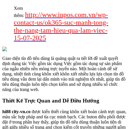
Xem
http://www.inpos.com.vn/wp-
thêm:
contact-us/ok365-suc-manh-tong-
the-nang-tam-hieu-qua-lam-viec-
15-07-2025
Giao diện tín đồ tiêu dùng là quăng quật ra tiết lời đề xuất quyết
định đụng tác Việc gồm tác dụng Việc gồm tác dụng sự sản phẩm
của ngẫu nhiên nền móng trực tuyến nào. Một hoàn cảnh dễ sử
dụng, nhiệt tình cùng khôn xiết khôn xiết nhiều lựa lựa chọn tín đồ
tiêu dùng vẫn đem lại dấn mình vào trải nghiệm tốt nhất, giúp tín đồ
tiêu dùng thuận luôn tiện chọn kiếm and sử dụng nhiều số chức
năng của trang web.
Thiết Kế Trực Quan and Dễ Điều Hướng
hi88 city-vn.co
được kiến thiết cùng khôn xiết hoàn cảnh trực quan,
màu sắc hợp pháp and tía cục minh bạch. Các buton điều phối được
đặt ở trong phần hay thấy, giúp tín đồ tiêu dùng thuận luôn tiện di
gửi giữa nhiều số trang and chọn kiếm cốt truyện những người gồm