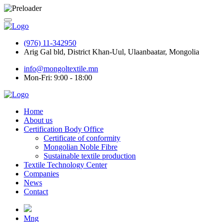
(976) 11-342950
Arig Gal bld, District Khan-Uul, Ulaanbaatar, Mongolia
info@mongoltextile.mn
Mon-Fri: 9:00 - 18:00
Home
About us
Certification Body Office
Certificate of conformity
Mongolian Noble Fibre
Sustainable textile production
Textile Technology Center
Companies
News
Contact
Mng