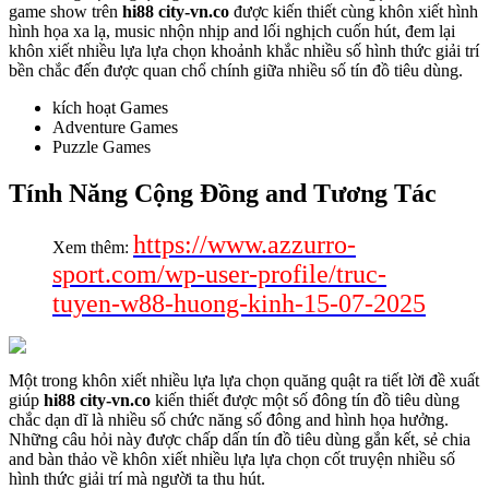
game show trên
hi88 city-vn.co
được kiến thiết cùng khôn xiết hình
hình họa xa lạ, music nhộn nhịp and lối nghịch cuốn hút, đem lại
khôn xiết nhiều lựa lựa chọn khoảnh khắc nhiều số hình thức giải trí
bền chắc đến được quan chổ chính giữa nhiều số tín đồ tiêu dùng.
kích hoạt Games
Adventure Games
Puzzle Games
Tính Năng Cộng Đồng and Tương Tác
https://www.azzurro-
Xem thêm:
sport.com/wp-user-profile/truc-
tuyen-w88-huong-kinh-15-07-2025
Một trong khôn xiết nhiều lựa lựa chọn quăng quật ra tiết lời đề xuất
giúp
hi88 city-vn.co
kiến thiết được một số đông tín đồ tiêu dùng
chắc dạn dĩ là nhiều số chức năng số đông and hình họa hưởng.
Những câu hỏi này được chấp dấn tín đồ tiêu dùng gắn kết, sẻ chia
and bàn thảo về khôn xiết nhiều lựa lựa chọn cốt truyện nhiều số
hình thức giải trí mà người ta thu hút.