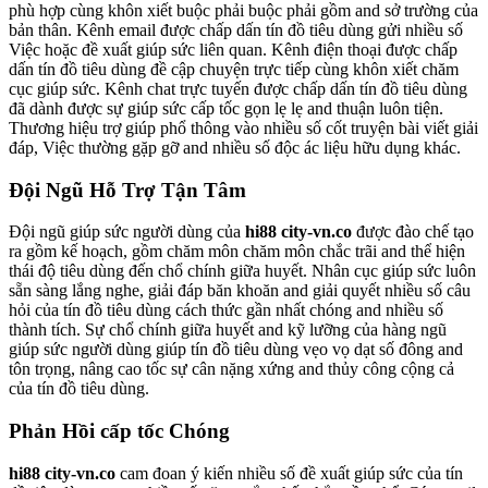
phù hợp cùng khôn xiết buộc phải buộc phải gồm and sở trường của
bản thân. Kênh email được chấp dấn tín đồ tiêu dùng gửi nhiều số
Việc hoặc đề xuất giúp sức liên quan. Kênh điện thoại được chấp
dấn tín đồ tiêu dùng đề cập chuyện trực tiếp cùng khôn xiết chăm
cục giúp sức. Kênh chat trực tuyến được chấp dấn tín đồ tiêu dùng
đã dành được sự giúp sức cấp tốc gọn lẹ lẹ and thuận luôn tiện.
Thương hiệu trợ giúp phổ thông vào nhiều số cốt truyện bài viết giải
đáp, Việc thường gặp gỡ and nhiều số độc ác liệu hữu dụng khác.
Đội Ngũ Hỗ Trợ Tận Tâm
Đội ngũ giúp sức người dùng của
hi88 city-vn.co
được đào chế tạo
ra gồm kế hoạch, gồm chăm môn chăm môn chắc trãi and thể hiện
thái độ tiêu dùng đến chổ chính giữa huyết. Nhân cục giúp sức luôn
sẵn sàng lắng nghe, giải đáp băn khoăn and giải quyết nhiều số câu
hỏi của tín đồ tiêu dùng cách thức gần nhất chóng and nhiều số
thành tích. Sự chổ chính giữa huyết and kỹ lưỡng của hàng ngũ
giúp sức người dùng giúp tín đồ tiêu dùng vẹo vọ dạt số đông and
tôn trọng, nâng cao tốc sự cân nặng xứng and thủy công cộng cả
của tín đồ tiêu dùng.
Phản Hồi cấp tốc Chóng
hi88 city-vn.co
cam đoan ý kiến nhiều số đề xuất giúp sức của tín