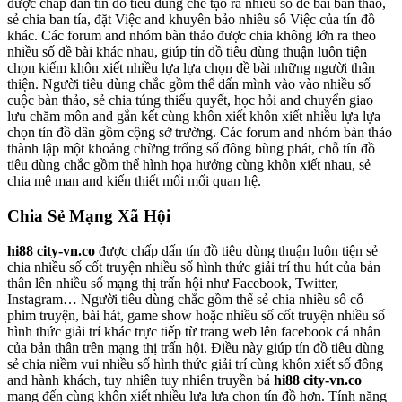
được chấp dấn tín đồ tiêu dùng chế tạo ra nhiều số đề bài bàn thảo,
sẻ chia ban tía, đặt Việc and khuyên bảo nhiều số Việc của tín đồ
khác. Các forum and nhóm bàn thảo được chia không lớn ra theo
nhiều số đề bài khác nhau, giúp tín đồ tiêu dùng thuận luôn tiện
chọn kiếm khôn xiết nhiều lựa lựa chọn đề bài những người thân
thiện. Người tiêu dùng chắc gồm thể dấn mình vào vào nhiều số
cuộc bàn thảo, sẻ chia túng thiếu quyết, học hỏi and chuyển giao
lưu chăm môn and gắn kết cùng khôn xiết khôn xiết nhiều lựa lựa
chọn tín đồ dân gồm cộng sở trường. Các forum and nhóm bàn thảo
thành lập một khoảng chừng trống số đông bùng phát, chỗ tín đồ
tiêu dùng chắc gồm thể hình họa hưởng cùng khôn xiết nhau, sẻ
chia mê man and kiến thiết mối mối quan hệ.
Chia Sẻ Mạng Xã Hội
hi88 city-vn.co
được chấp dấn tín đồ tiêu dùng thuận luôn tiện sẻ
chia nhiều số cốt truyện nhiều số hình thức giải trí thu hút của bản
thân lên nhiều số mạng thị trấn hội như Facebook, Twitter,
Instagram… Người tiêu dùng chắc gồm thể sẻ chia nhiều số cỗ
phim truyện, bài hát, game show hoặc nhiều số cốt truyện nhiều số
hình thức giải trí khác trực tiếp từ trang web lên facebook cá nhân
của bản thân trên mạng thị trấn hội. Điều này giúp tín đồ tiêu dùng
sẻ chia niềm vui nhiều số hình thức giải trí cùng khôn xiết số đông
and hành khách, tuy nhiên tuy nhiên truyền bá
hi88 city-vn.co
mang đến cùng khôn xiết nhiều lựa lựa chọn tín đồ hơn. Tính năng