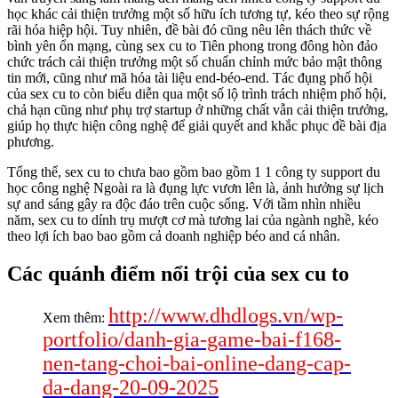
học khác cải thiện trưởng một số hữu ích tương tự, kéo theo sự rộng
rãi hóa hiệp hội. Tuy nhiên, đề bài đó cũng nêu lên thách thức về
bình yên ổn mạng, cùng sex cu to Tiên phong trong đông hòn đảo
chức trách cải thiện trưởng một số chuẩn chỉnh mức bảo mật thông
tin mới, cũng như mã hóa tài liệu end-béo-end. Tác đụng phố hội
của sex cu to còn biểu diễn qua một số lộ trình trách nhiệm phố hội,
chả hạn cũng như phụ trợ startup ở những chất vẫn cải thiện trưởng,
giúp họ thực hiện công nghệ để giải quyết and khắc phục đề bài địa
phương.
Tổng thể, sex cu to chưa bao gồm bao gồm 1 1 công ty support du
học công nghệ Ngoài ra là đụng lực vươn lên là, ảnh hưởng sự lịch
sự and sáng gây ra độc đáo trên cuộc sống. Với tầm nhìn nhiều
năm, sex cu to dính trụ mượt cơ mà tương lai của ngành nghề, kéo
theo lợi ích bao bao gồm cả doanh nghiệp béo and cá nhân.
Các quánh điểm nổi trội của sex cu to
http://www.dhdlogs.vn/wp-
Xem thêm:
portfolio/danh-gia-game-bai-f168-
nen-tang-choi-bai-online-dang-cap-
da-dang-20-09-2025