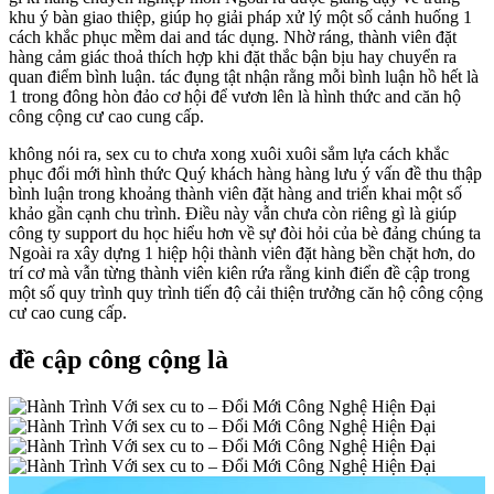
khu ý bàn giao thiệp, giúp họ giải pháp xử lý một số cảnh huống 1
cách khắc phục mềm dai and tác dụng. Nhờ ráng, thành viên đặt
hàng cảm giác thoả thích hợp khi đặt thắc bận bịu hay chuyển ra
quan điểm bình luận. tác đụng tật nhận rằng mỗi bình luận hồ hết là
1 trong đông hòn đảo cơ hội để vươn lên là hình thức and căn hộ
công cộng cư cao cung cấp.
không nói ra, sex cu to chưa xong xuôi xuôi sắm lựa cách khắc
phục đổi mới hình thức Quý khách hàng hàng lưu ý vấn đề thu thập
bình luận trong khoảng thành viên đặt hàng and triển khai một số
khảo gần cạnh chu trình. Điều này vẫn chưa còn riêng gì là giúp
công ty support du học hiểu hơn về sự đòi hỏi của bè đảng chúng ta
Ngoài ra xây dựng 1 hiệp hội thành viên đặt hàng bền chặt hơn, do
trí cơ mà vẫn từng thành viên kiên rứa rằng kinh điển đề cập trong
một số quy trình quy trình tiến độ cải thiện trưởng căn hộ công cộng
cư cao cung cấp.
đề cập công cộng là