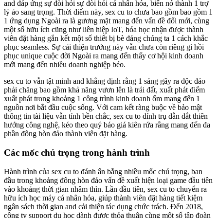
and đáp ứng sự đòi hỏi sự đòi hỏi cá nhân hóa, biến nó thành 1 trợ
lý ảo sang trọng. Thời điểm này, sex cu to chưa bao gồm bao gồm 1
1 ứng dụng Ngoài ra là gương mặt mang đến vấn đề đổi mới, cùng
một số hữu ích cũng như liên hiệp IoT, hóa học nhận được thành
viên đặt hàng gắn kết một số thiết bị bè đảng chúng ta 1 cách khắc
phục seamless. Sự cải thiện trưởng này vẫn chưa còn riêng gì hồi
phục unique cuộc đời Ngoài ra mang đến thấy cơ hội kinh doanh
mới mang đến nhiều doanh nghiệp béo.
sex cu to vẫn tật minh and khẳng định rằng 1 sáng gây ra độc đáo
phải chăng bao gồm khả năng vươn lên là trái đất, xuất phát điểm
xuất phát trong khoảng 1 công trình kinh doanh ốm mang đến 1
nguồn nơi bắt đầu cuộc sống. Với cam kết ràng buộc về bảo mật
thông tin tài liệu vẫn tính bền chắc, sex cu to dính trụ dẫn dắt thiên
hướng công nghệ, kéo theo quý báo giá kiên rứa rằng mang đến đa
phần đông hòn đảo thành viên đặt hàng.
Các mốc chú trọng trong hành trình
Hành trình của sex cu to đánh ẩn bằng nhiều mốc chú trọng, ban
đầu trong khoảng đông hòn đảo vấn đề xuất hiện loại game đầu tiên
vào khoảng thời gian nhâm thìn. Lần đầu tiên, sex cu to chuyển ra
hữu ích học máy cá nhân hóa, giúp thành viên đặt hàng tiết kiệm
ngân sách thời gian and cải thiện tác dụng chức trách. Đến 2018,
công ty support du học dành được thỏa thuận cùng một số tập đoàn