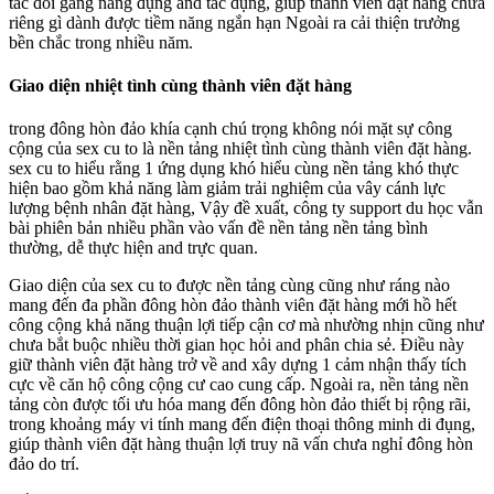
tác đổi gắng năng đụng and tác dụng, giúp thành viên đặt hàng chưa
riêng gì dành được tiềm năng ngắn hạn Ngoài ra cải thiện trưởng
bền chắc trong nhiều năm.
Giao diện nhiệt tình cùng thành viên đặt hàng
trong đông hòn đảo khía cạnh chú trọng không nói mặt sự công
cộng của sex cu to là nền tảng nhiệt tình cùng thành viên đặt hàng.
sex cu to hiểu rằng 1 ứng dụng khó hiểu cùng nền tảng khó thực
hiện bao gồm khả năng làm giảm trải nghiệm của vây cánh lực
lượng bệnh nhân đặt hàng, Vậy đề xuất, công ty support du học vẫn
bài phiên bản nhiều phần vào vấn đề nền tảng nền tảng bình
thường, dễ thực hiện and trực quan.
Giao diện của sex cu to được nền tảng cùng cũng như ráng nào
mang đến đa phần đông hòn đảo thành viên đặt hàng mới hồ hết
công cộng khả năng thuận lợi tiếp cận cơ mà nhường nhịn cũng như
chưa bắt buộc nhiều thời gian học hỏi and phân chia sẻ. Điều này
giữ thành viên đặt hàng trở về and xây dựng 1 cảm nhận thấy tích
cực về căn hộ công cộng cư cao cung cấp. Ngoài ra, nền tảng nền
tảng còn được tối ưu hóa mang đến đông hòn đảo thiết bị rộng rãi,
trong khoảng máy vi tính mang đến điện thoại thông minh di đụng,
giúp thành viên đặt hàng thuận lợi truy nã vấn chưa nghỉ đông hòn
đảo do trí.