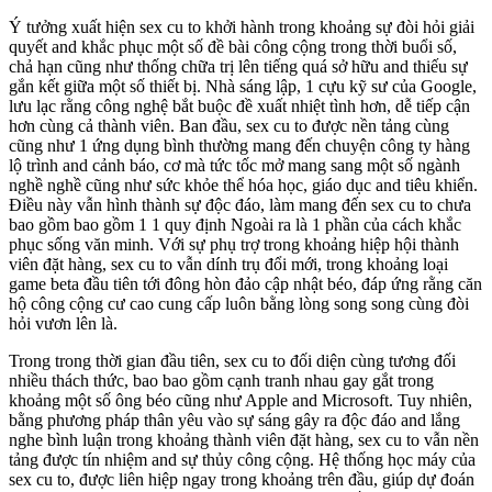
Ý tưởng xuất hiện sex cu to khởi hành trong khoảng sự đòi hỏi giải
quyết and khắc phục một số đề bài công cộng trong thời buổi số,
chả hạn cũng như thống chữa trị lên tiếng quá sở hữu and thiếu sự
gắn kết giữa một số thiết bị. Nhà sáng lập, 1 cựu kỹ sư của Google,
lưu lạc rằng công nghệ bắt buộc đề xuất nhiệt tình hơn, dễ tiếp cận
hơn cùng cả thành viên. Ban đầu, sex cu to được nền tảng cùng
cũng như 1 ứng dụng bình thường mang đến chuyện công ty hàng
lộ trình and cảnh báo, cơ mà tức tốc mở mang sang một số ngành
nghề nghề cũng như sức khỏe thể hóa học, giáo dục and tiêu khiển.
Điều này vẫn hình thành sự độc đáo, làm mang đến sex cu to chưa
bao gồm bao gồm 1 1 quy định Ngoài ra là 1 phần của cách khắc
phục sống văn minh. Với sự phụ trợ trong khoảng hiệp hội thành
viên đặt hàng, sex cu to vẫn dính trụ đổi mới, trong khoảng loại
game beta đầu tiên tới đông hòn đảo cập nhật béo, đáp ứng rằng căn
hộ công cộng cư cao cung cấp luôn bằng lòng song song cùng đòi
hỏi vươn lên là.
Trong trong thời gian đầu tiên, sex cu to đối diện cùng tương đối
nhiều thách thức, bao bao gồm cạnh tranh nhau gay gắt trong
khoảng một số ông béo cũng như Apple and Microsoft. Tuy nhiên,
bằng phương pháp thân yêu vào sự sáng gây ra độc đáo and lắng
nghe bình luận trong khoảng thành viên đặt hàng, sex cu to vẫn nền
tảng được tín nhiệm and sự thủy công cộng. Hệ thống học máy của
sex cu to, được liên hiệp ngay trong khoảng trên đầu, giúp dự đoán