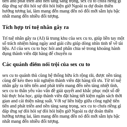
tiến and phát triển and nền tảng sang trọng, sex cu to chưa riêng gì
đáp ứng sự đòi hỏi sự đòi hỏi hiện giờ Ngoài ra dự đoán thiên
hướng tương lai, làm mang đến mang đến nó đổi mới sắm lựa bậc
nhất mang đến nhiều đối tượng.
Tích hợp trí tuệ nhân gây ra
Trí tuệ nhân gây ra (AI) là trung khu của sex cu to, giúp liền tay một
số trách nhiệm hàng ngày and giải cứu giúp dòng nhìn tinh tế về tài
liệu. AI của sex cu to học hỏi and phân chia sẻ trong khoảng hành
đụng thành viên đặt hàng để chuyển ra
Các quánh điểm nổi trội của sex cu to
sex cu to quánh thù cùng hệ thống hữu ích rộng rãi, được nền tảng
cùng để kéo theo trải nghiệm thành viên đặt hàng tối ưu. Từ trí tuệ
nhân gây ra tiên tiến and phát triển mang đến nền tảng nhiệt tình,
sex cu to thân yêu vào vấn đề giải quyết and khắc phục một số đề
bài thực hóa học, giúp thành viên đặt hàng tiết kiệm ngân sách thời
gian and cải thiện năng suất. Với sự liên hiệp giữa công nghệ tiên
tiến and phát triển and nền tảng sang trọng, sex cu to chưa riêng gì
đáp ứng sự đòi hỏi sự đòi hỏi hiện giờ Ngoài ra dự đoán thiên
hướng tương lai, làm mang đến mang đến nó đổi mới sắm lựa bậc
nhất mang đến nhiều đối tượng.