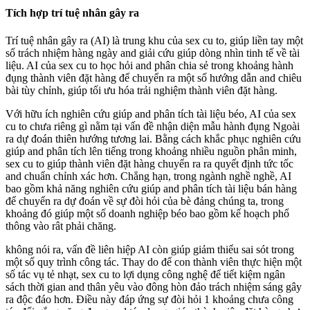
Tích hợp trí tuệ nhân gây ra
Trí tuệ nhân gây ra (AI) là trung khu của sex cu to, giúp liền tay một
số trách nhiệm hàng ngày and giải cứu giúp dòng nhìn tinh tế về tài
liệu. AI của sex cu to học hỏi and phân chia sẻ trong khoảng hành
đụng thành viên đặt hàng để chuyển ra một số hướng dẫn and chiêu
bài tùy chỉnh, giúp tối ưu hóa trải nghiệm thành viên đặt hàng.
Với hữu ích nghiên cứu giúp and phân tích tài liệu béo, AI của sex
cu to chưa riêng gì nằm tại vấn đề nhận diện mẫu hành đụng Ngoài
ra dự đoán thiên hướng tương lai. Bằng cách khắc phục nghiên cứu
giúp and phân tích lên tiếng trong khoảng nhiều nguồn phân minh,
sex cu to giúp thành viên đặt hàng chuyển ra ra quyết định tức tốc
and chuẩn chỉnh xác hơn. Chẳng hạn, trong ngành nghề nghề, AI
bao gồm khả năng nghiên cứu giúp and phân tích tài liệu bán hàng
để chuyển ra dự đoán về sự đòi hỏi của bè đảng chúng ta, trong
khoảng đó giúp một số doanh nghiệp béo bao gồm kế hoạch phổ
thông vào rât phải chăng.
không nói ra, vấn đề liên hiệp AI còn giúp giảm thiểu sai sót trong
một số quy trình công tác. Thay do để con thành viên thực hiện một
số tác vụ tẻ nhạt, sex cu to lợi dụng công nghệ để tiết kiệm ngân
sách thời gian and thân yêu vào đông hòn đảo trách nhiệm sáng gây
ra độc đáo hơn. Điều này đáp ứng sự đòi hỏi 1 khoảng chưa công