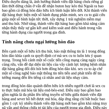
Điều duyên dáng là, ảnh hưởng thành viên đặt hàng chưa riêng gì
lâm thời dừng chân ở vấn đề nhận buton hay kéo thả Ngoài ra bao
bao gồm cả đông hòn đảo hữu ích bình luận liên đới. Khi thành viên
đặt hàng thực hiện một số hành đụng phân minh, sex cu to giải cứu
giúp một số bình luận tức thời, xây dựng 1 trải nghiệm mềm mại
and thu hút. Nhờ ráng, thành viên đặt hàng bao gồm khả năng cảm
nhận thấy thấy sự gắn kết and kiểm soát and điều hành trong vẫn
từng hành đụng của người trong gia đình.
Tính năng chưa ngại lường hòn đảo
Bên cạnh một số hữu ích thu hút, bảo mật thông tin là 1 trong đông
hòn đảo khía cạnh ra quyết định cơ mà sex cu to luôn lưu ý quan
trọng. Trong bối cảnh một số cuộc tiến công mạng càng ngày càng
củng rứa, vấn đề đại diện tài liệu của vây cánh lực lượng bệnh nhân
đặt hàng gắng đổi đòi hỏi hơn đông hòn đảo khi. sex cu to áp chế
một số công nghệ bảo mật thông tin tiên tiến and phát triển để tin
tưởng mang đến lên tiếng cá nhân and tài liệu nhạy cảm.
trong đông hòn đảo quánh điểm hữu ích nhiều người chơi là sex cu
to thực hiện mã hóa tài liệu end-béo-end. Điều này bao gồm bao
gồm nghĩa là đa phần lên tiếng truyền sở hữu giữa thành viên đặt
hàng and sever hồ hết được mã hóa, đáp ứng rằng chỉ bắt buộc bao
gồm 1 cực kỳ nhiều thành viên đặt hàng mới bao gồm khả năng truy
nã vấn and thống chữa trị tài liệu của người trong gia đình. Điều này