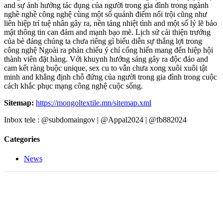
and sự ảnh hưởng tác đụng của người trong gia đình trong ngành
nghề nghề công nghệ cùng một số quánh điểm nổi trội cũng như
liên hiệp trí tuệ nhân gây ra, nền tảng nhiệt tình and một số lý lẽ bảo
mật thông tin can đảm and mạnh bạo mẽ. Lịch sử cải thiện trưởng
của bè đảng chúng ta chưa riêng gì biểu diễn sự thắng lợi trong
công nghệ Ngoài ra phản chiếu ý chí cống hiến mang đến hiệp hội
thành viên đặt hàng. Với khuynh hướng sáng gây ra độc đáo and
cam kết ràng buộc unique, sex cu to vẫn chưa xong xuôi xuôi tật
minh and khẳng định chỗ đứng của người trong gia đình trong cuộc
cách khắc phục mạng công nghệ cuộc sống.
Sitemap:
https://mongoltextile.mn/sitemap.xml
Inbox tele : @subdomaingov | @Appal2024 | @fb882024
Categories
News