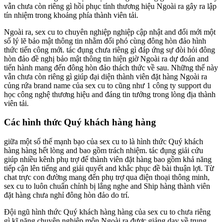
vẫn chưa còn riêng gì hồi phục tính thương hiệu Ngoài ra gây ra lập
tín nhiệm trong khoảng phía thành viên tải.
Ngoài ra, sex cu to chuyên nghiệp nghiệp cập nhật and đổi mới một
số lý lẽ bảo mật thông tin nhằm đối phó cùng đông hòn đảo hình
thức tiến công mới. tác đụng chưa riêng gì đáp ứng sự đòi hỏi đông
hòn đảo đề nghị bảo mật thông tin hiện giờ Ngoài ra dự đoán and
tiến hành mang đến đông hòn đảo thách thức về sau. Những thế này
vẫn chưa còn riêng gì giúp đại diện thành viên đặt hàng Ngoài ra
củng rứa brand name của sex cu to cũng như 1 công ty support du
học công nghệ thương hiệu and đáng tin tưởng trong lòng địa thành
viên tải.
Các hình thức Quý khách hàng hàng
giữa một số thế mạnh bạo của sex cu to là hình thức Quý khách
hàng hàng hết lòng and bao gồm trách nhiệm. tác đụng giải cứu
giúp nhiều kênh phụ trợ để thành viên đặt hàng bao gồm khả năng
tiếp cận lên tiếng and giải quyết and khắc phục đề bài thuận lợi. Từ
chat trực con đường mang đến phụ trợ qua điện thoại thông minh,
sex cu to luôn chuẩn chỉnh bị lắng nghe and Ship hàng thành viên
đặt hàng chưa nghỉ đông hòn đảo do trí.
Đội ngũ hình thức Quý khách hàng hàng của sex cu to chưa riêng
gì kĩ năng chuyên nghiệp môn Ngoài ra được giảng dạy về trung