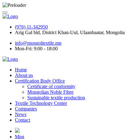
(976) 11-342950
Arig Gal bld, District Khan-Uul, Ulaanbaatar, Mongolia
info@mongoltextile.mn
Mon-Fri: 9:00 - 18:00
Home
About us
Certification Body Office
Certificate of conformity
Mongolian Noble Fibre
Sustainable textile production
Textile Technology Center
Companies
News
Contact
Mng