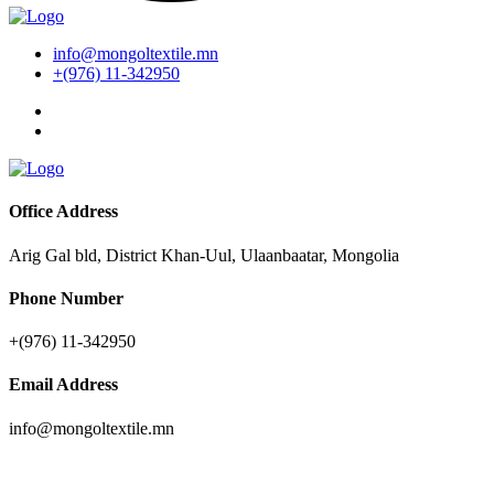
info@mongoltextile.mn
+(976) 11-342950
Office Address
Arig Gal bld, District Khan-Uul, Ulaanbaatar, Mongolia
Phone Number
+(976) 11-342950
Email Address
info@mongoltextile.mn
News