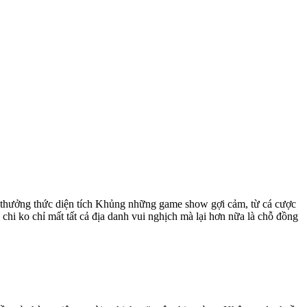
 thưởng thức diện tích Khủng những game show gợi cảm, từ cá cược
chi ko chỉ mất tất cả địa danh vui nghịch mà lại hơn nữa là chỗ đồng