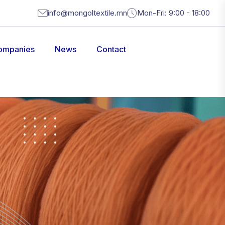
info@mongoltextile.mn
Mon-Fri: 9:00 - 18:00
ompanies
News
Contact