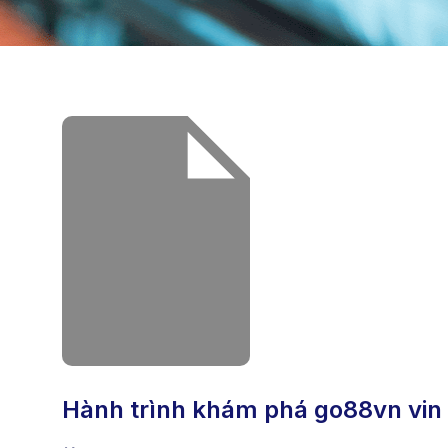
hành trình khám phá go88vn vin 