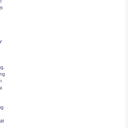
o
ơi
y
g.
àng
n
i
ng
át