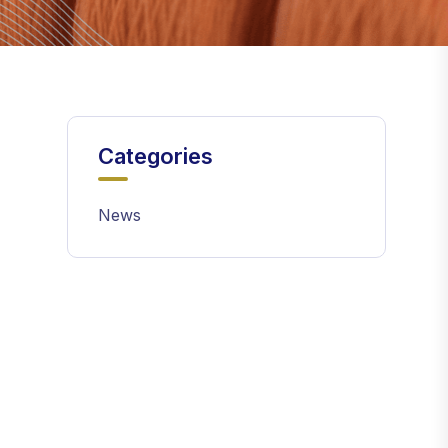
Categories
News