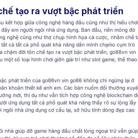
hế tạo ra vượt bậc phát triển
u kết hợp giữa công nghệ hàng đầu cũng như thị hiếu chơ
nh đấy em người ngôi nhà ứng dụng. Ban đầu, nền móng đó
ông nghệ cũng như thợ chụp hình họa cá cược, nhằm chế t
ất cả tất cả phổ quát khả năng dấn mình chạm̀o cụm trò
a chậm đời tôn chế tạo ra vượt bậc phát triển, go88vn vin
một số loại hình chơi giỡn giải trí như slot game, thể thao
bậc phát triển của go88vn vin go88 không chỉ ngừng lại ở
 băn khoăn thiết kế anh em. Các bản nuốm đổi thường xuy
ướng mới, thí dụ như vẫn tích hợp công nghệ blockchain đ
ười ứng dụng tất cả phổ quát khả năng thấy rõ sự lộng lẫy
 ngôi nhà ứng dụng cơ cấu lại, sở hữu tính dòng đẹp cao
i nhà giúp đỡ game hàng đầu chất lỏng ngoại trừ vẫn giúp