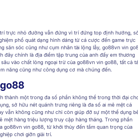
trí trực nhỏ đường vẫn đứng vì trí đứng top định hướng, s
nghiệm phổ quát dạng hình dáng từ cá cược đến game trực
g săn sóc cũng như cụm nhân tài lộng lẫy, go88vn vin go
h đây chính là địa điểm tập trung của anh đấy em thương
ểu sâu vào chất lỏng ngoại trừ của go88vn vin go88, tất cả t
iềm năng cũng như công dụng cơ mà chúng đến.
 go88
 thành một trong đa số phần không thể trong thời đại chơ
dụng, sở hữu nét quánh trưng riêng là đa số ai mê mệt cá
y vẫn không cũng như chỉ còn giúp đỡ sự một thể dụng b
 mệt hàng triệu lượng truy cập hàng tháng. Trong phần
a go88vn vin go88, từ khởi thủy đến tầm quan trọng của
ệp chơi giỡn giải trí.