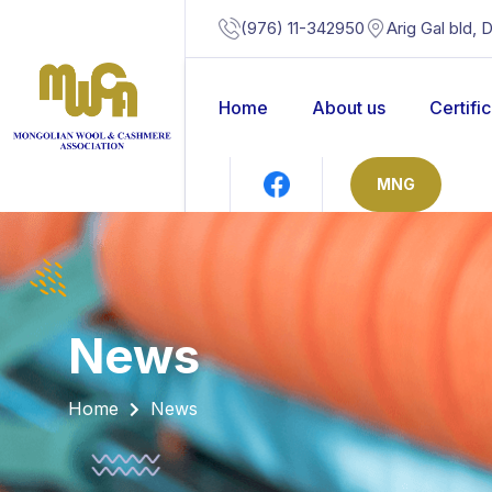
(976) 11-342950
Arig Gal bld, 
Home
About us
Certifi
MNG
news
Home
News