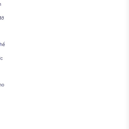
h
đỡ
chế
ức
ho