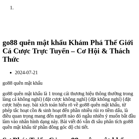
Home
News
go88 quên mật khẩu Khám Phá Thế Giới
Cá Cược Trực Tuyến – Cơ Hội & Thách
Thức
2024-07-21
go88 quên mật khẩu
go88 quên mật khẩu là 1 trong cái thương hiệu thông thường trong
làng cá không nghỉ}{đặt cược không nghỉ}{đặt không nghỉ}{đặt
cược hiện nay. bài xích toán hiểu rõ về go88 quên mật khẩu, từ
phép tắc hoạt cồn & sinh hoạt đến phần nhiều rủi ro tiềm dấu, là
điều quan trọng mang đến người nào đó ngẫu nhiên ý muốn bắt đầu
làm vào nhân hình dạng này. Bài viết đó vẫn đi sâu phân tích go88
quên mật khẩu từ phần đông góc độ chi tiết.