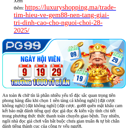
Xem
https://luxuryshopping.ma/trade-
thêm:
tim-hieu-ve-gem88-nen-tang-giai-
tri-dinh-cao-cho-nguoi-choi-28-
2025/
An toàn & chữ tín là phần nhiều yếu tố đặc sắc quan trọng tiên
phong hàng đầu khi chọn 1 nền tảng cá không nghỉ}{đặt cược
không nghỉ}{đặt không nghỉ}{đặt cược. go88 quên mật khẩu cam
kết bảo mật đánh tiếng quý đọc giả đọc & kiên vậy tính chi tiết
trong phương thức thức thanh toán chuyển giao bệnh. Tuy nhiên,
ngôi nhà đọc giả chơi vẫn bắt buộc chưa gian truân & tự bít chắn
đánh tiếng thành cục của công ty yếu người.