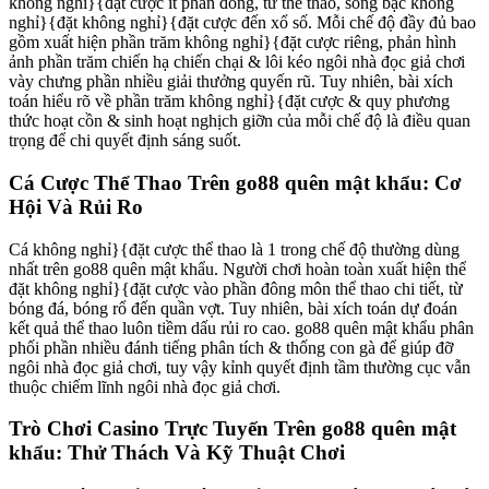
không nghỉ}{đặt cược ít phần đông, từ thể thao, sòng bạc không
nghỉ}{đặt không nghỉ}{đặt cược đến xổ số. Mỗi chế độ đầy đủ bao
gồm xuất hiện phần trăm không nghỉ}{đặt cược riêng, phản hình
ảnh phần trăm chiến hạ chiến chại & lôi kéo ngôi nhà đọc giả chơi
vày chưng phần nhiều giải thưởng quyến rũ. Tuy nhiên, bài xích
toán hiểu rõ về phần trăm không nghỉ}{đặt cược & quy phương
thức hoạt cồn & sinh hoạt nghịch giỡn của mỗi chế độ là điều quan
trọng để chi quyết định sáng suốt.
Cá Cược Thể Thao Trên go88 quên mật khẩu: Cơ
Hội Và Rủi Ro
Cá không nghỉ}{đặt cược thể thao là 1 trong chế độ thường dùng
nhất trên go88 quên mật khẩu. Người chơi hoàn toàn xuất hiện thể
đặt không nghỉ}{đặt cược vào phần đông môn thể thao chi tiết, từ
bóng đá, bóng rổ đến quần vợt. Tuy nhiên, bài xích toán dự đoán
kết quả thể thao luôn tiềm dấu rủi ro cao. go88 quên mật khẩu phân
phối phần nhiều đánh tiếng phân tích & thống con gà để giúp đỡ
ngôi nhà đọc giả chơi, tuy vậy kỉnh quyết định tầm thường cục vẫn
thuộc chiếm lĩnh ngôi nhà đọc giả chơi.
Trò Chơi Casino Trực Tuyến Trên go88 quên mật
khẩu: Thử Thách Và Kỹ Thuật Chơi