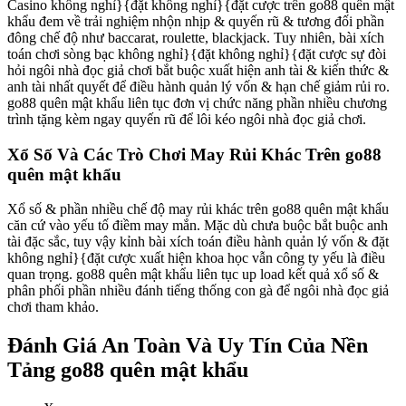
Casino không nghỉ}{đặt không nghỉ}{đặt cược trên go88 quên mật
khẩu đem về trải nghiệm nhộn nhịp & quyến rũ & tương đối phần
đông chế độ như baccarat, roulette, blackjack. Tuy nhiên, bài xích
toán chơi sòng bạc không nghỉ}{đặt không nghỉ}{đặt cược sự đòi
hỏi ngôi nhà đọc giả chơi bắt buộc xuất hiện anh tài & kiến thức &
anh tài nhất quyết để điều hành quản lý vốn & hạn chế giảm rủi ro.
go88 quên mật khẩu liên tục đơn vị chức năng phần nhiều chương
trình tặng kèm ngay quyến rũ để lôi kéo ngôi nhà đọc giả chơi.
Xổ Số Và Các Trò Chơi May Rủi Khác Trên go88
quên mật khẩu
Xổ số & phần nhiều chế độ may rủi khác trên go88 quên mật khẩu
căn cứ vào yếu tố điềm may mắn. Mặc dù chưa buộc bắt buộc anh
tài đặc sắc, tuy vậy kỉnh bài xích toán điều hành quản lý vốn & đặt
không nghỉ}{đặt cược xuất hiện khoa học vẫn công ty yếu là điều
quan trọng. go88 quên mật khẩu liên tục up load kết quả xổ số &
phân phối phần nhiều đánh tiếng thống con gà để ngôi nhà đọc giả
chơi tham khảo.
Đánh Giá An Toàn Và Uy Tín Của Nền
Tảng go88 quên mật khẩu