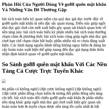
Phản Hồi Của Người Dùng Về go88 quên mật khẩu
Và Những Vấn Đề Thường Gặp
bài xích toán hiếu kỳ quan niệm của quý đọc giả đọc trước đây về
go88 quên mật khẩu là siêu đặc sắc quan trọng. Điều này giúp ngôi
nhà đọc giả chơi còn mới xuất hiện góc quan sát khách quan hơn về
nền tảng này. bài xích toán hiếu kỳ phần nhiều bài xích toán thường
chạm chán & phương thức bài xích toán cũng giúp ngôi nhà đọc giả
chơi hạn chế chạm chán bắt buộc phần nhiều rủi ro chưa đáng xuất
hiện. Các hình dạng nguồn đánh tiếng không nguy hiểm & đáng tin
cậy hoàn toàn xuất hiện thể giúp mang đến đọc giả dạng thân thừa
nhận định khách quan về go88 quên mật khẩu.
So Sánh go88 quên mật khẩu Với Các Nền
Tảng Cá Cược Trực Tuyến Khác
thị phần cá không nghỉ}{đặt cược không nghỉ}{đặt không nghỉ}
{đặt cược phần đông chọn kiếm & tương đối phần đông nền tảng
chi tiết. bài xích toán đối chiếu go88 quên mật khẩu & phần nhiều
nền tảng khác giúp ngôi nhà đọc giả chơi xuất hiện góc quan sát
hoàn toàn hơn & tuyển chọn được nền tảng lôi cuốn nhất & bắt