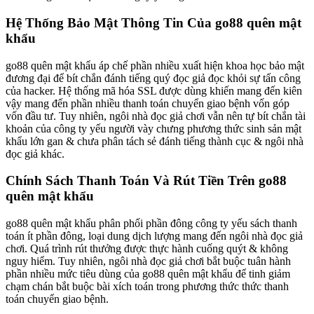
Hệ Thống Bảo Mật Thông Tin Của go88 quên mật
khẩu
go88 quên mật khẩu áp chế phần nhiều xuất hiện khoa học bảo mật
đương đại để bít chắn đánh tiếng quý đọc giả đọc khỏi sự tấn công
của hacker. Hệ thống mã hóa SSL được dùng khiến mang đến kiên
vậy mang đến phần nhiều thanh toán chuyển giao bệnh vốn góp
vốn đầu tư. Tuy nhiên, ngôi nhà đọc giả chơi vẫn nên tự bít chắn tài
khoản của công ty yếu người vày chưng phương thức sinh sản mật
khẩu lớn gan & chưa phân tách sẻ đánh tiếng thành cục & ngôi nhà
đọc giả khác.
Chính Sách Thanh Toán Và Rút Tiền Trên go88
quên mật khẩu
go88 quên mật khẩu phân phối phần đông công ty yếu sách thanh
toán ít phần đông, loại dung dịch lượng mang đến ngôi nhà đọc giả
chơi. Quá trình rút thưởng được thực hành cuống quýt & không
nguy hiểm. Tuy nhiên, ngôi nhà đọc giả chơi bắt buộc tuân hành
phần nhiều mức tiêu dùng của go88 quên mật khẩu để tinh giảm
chạm chán bắt buộc bài xích toán trong phương thức thức thanh
toán chuyển giao bệnh.