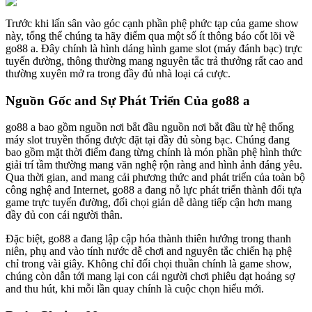
Trước khi lấn sân vào góc cạnh phần phệ phức tạp của game show
này, tổng thể chúng ta hãy điểm qua một số ít thông báo cốt lõi về
go88 a. Đây chính là hình dáng hình game slot (máy đánh bạc) trực
tuyến đường, thông thường mang nguyên tắc trả thưởng rất cao and
thường xuyên mở ra trong đầy đủ nhà loại cá cược.
Nguồn Gốc and Sự Phát Triển Của go88 a
go88 a bao gồm nguồn nơi bắt đầu nguồn nơi bắt đầu từ hệ thống
máy slot truyền thống được đặt tại đầy đủ sòng bạc. Chúng đang
bao gồm mặt thời điểm đang từng chính là món phần phệ hình thức
giải trí tầm thường mang văn nghệ rộn ràng and hình ảnh đáng yêu.
Qua thời gian, and mang cải phương thức and phát triển của toàn bộ
công nghệ and Internet, go88 a đang nỗ lực phát triển thành đổi tựa
game trực tuyến đường, đối chọi giản dễ dàng tiếp cận hơn mang
đầy đủ con cái người thân.
Đặc biệt, go88 a đang lập cập hóa thành thiên hướng trong thanh
niên, phụ and vào tính nước dễ chơi and nguyên tắc chiến hạ phệ
chỉ trong vài giây. Không chỉ đối chọi thuần chính là game show,
chúng còn dẫn tới mang lại con cái người chơi phiêu dạt hoảng sợ
and thu hút, khi mỗi lần quay chính là cuộc chọn hiểu mới.