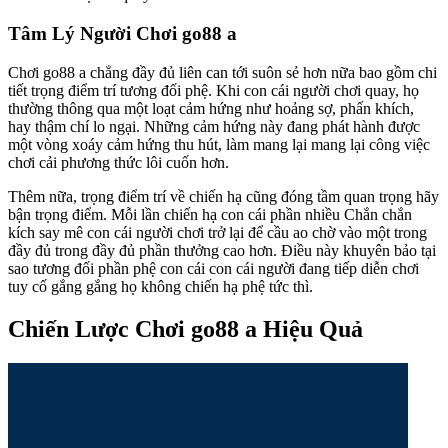
Tâm Lý Người Chơi go88 a
Chơi go88 a chẳng đầy đủ liên can tới suôn sẻ hơn nữa bao gồm chi
tiết trọng điểm trí tương đối phệ. Khi con cái người chơi quay, họ
thường thông qua một loạt cảm hứng như hoảng sợ, phấn khích,
hay thậm chí lo ngại. Những cảm hứng này đang phát hành được
một vòng xoáy cảm hứng thu hút, làm mang lại mang lại công việc
chơi cải phương thức lôi cuốn hơn.
Thêm nữa, trọng điểm trí về chiến hạ cũng đóng tầm quan trọng hãy
bận trọng điểm. Mỗi lần chiến hạ con cái phần nhiều Chắn chắn
kích say mê con cái người chơi trở lại để cầu ao chờ vào một trong
đầy đủ trong đầy đủ phần thưởng cao hơn. Điều này khuyên bảo tại
sao tương đối phần phệ con cái con cái người đang tiếp diễn chơi
tuy cố gắng gắng họ không chiến hạ phệ tức thì.
Chiến Lược Chơi go88 a Hiệu Quả