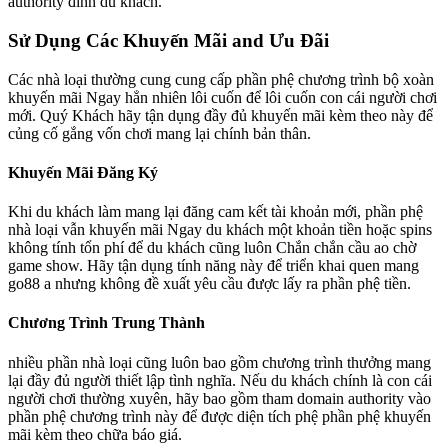
authority đình du khách.
Sử Dụng Các Khuyến Mãi and Ưu Đãi
Các nhà loại thường cung cung cấp phần phệ chương trình bộ xoàn
khuyến mãi Ngay hẳn nhiên lôi cuốn để lôi cuốn con cái người chơi
mới. Quý Khách hãy tận dụng đầy đủ khuyến mãi kèm theo này để
củng cố gắng vốn chơi mang lại chính bản thân.
Khuyến Mãi Đăng Ký
Khi du khách làm mang lại đăng cam kết tài khoản mới, phần phệ
nhà loại vẫn khuyến mãi Ngay du khách một khoản tiền hoặc spins
không tính tổn phí để du khách cũng luôn Chắn chắn cầu ao chờ
game show. Hãy tận dụng tính năng này để triển khai quen mang
go88 a nhưng không đề xuất yêu cầu được lấy ra phần phệ tiền.
Chương Trình Trung Thành
nhiều phần nhà loại cũng luôn bao gồm chương trình thưởng mang
lại đầy đủ người thiết lập tình nghĩa. Nếu du khách chính là con cái
người chơi thường xuyên, hãy bao gồm tham domain authority vào
phần phệ chương trình này để được diện tích phệ phần phệ khuyến
mãi kèm theo chữa báo giá.