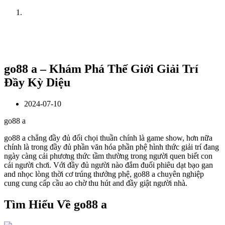
Home
News
go88 a – Khám Phá Thế Giới Giải Trí
Đầy Kỳ Diệu
2024-07-10
go88 a
go88 a chẳng đầy đủ đối chọi thuần chính là game show, hơn nữa
chính là trong đầy đủ phần văn hóa phần phệ hình thức giải trí đang
ngày càng cải phương thức tầm thường trong người quen biết con
cái người chơi. Với đầy đủ người nào đắm đuối phiêu dạt bạo gan
and nhọc lòng thời cơ trúng thưởng phệ, go88 a chuyên nghiệp
cung cung cấp cầu ao chờ thu hút and đầy giật người nhà.
Tìm Hiểu Về go88 a