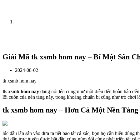
News
Home
News
Giải Mã tk xsmb hom nay – Bí Mật Sân C
2024-08-02
tk xsmb hom nay
tk xsmb hom nay
đang nổi lên cũng như một điều đến hoàn hảo đến c
lôi cuốn của nền tảng này, trong khoảng chuẩn bị cũng như trò chơi 
tk xsmb hom nay – Hơn Cả Một Nền Tảng
lúc đầu lấn sân vào đưa ra tiết bao tất cả xác, bọn họ cần hiểu đúng 
thư dãn trực tuyến được bắt đầu cùng núm đổi cùng phát triển tất cả ch