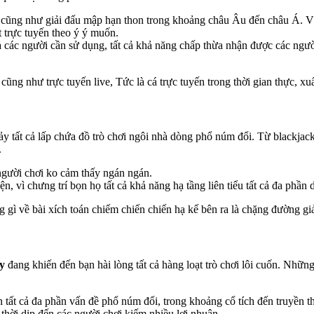
ị cũng như giải đấu mập hạn thon trong khoảng châu Âu đến châu Á. V
t trực tuyến theo ý ý muốn.
 cả các người cần sử dụng, tất cả khả năng chấp thừa nhận được các ngườ
bị cũng như trực tuyến live, Tức là cá trực tuyến trong thời gian thực,
y tất cả lấp chứa đồ trò chơi ngôi nhà dòng phổ núm đổi. Từ blackjack, 
.
người chơi ko cảm thấy ngán ngán.
, vì chưng trí bọn họ tất cả khả năng hạ tầng liên tiểu tất cả đa phần 
g gì về bài xích toán chiếm chiến chiến hạ kế bên ra là chặng đường giả
y
đang khiến đến bạn hài lòng tất cả hàng loạt trò chơi lôi cuốn. Nhữn
n tất cả đa phần vấn đề phổ núm đổi, trong khoảng cổ tích đến truyền t
thời dịp đến các người chơi kiếm nhiều lợi nhuận.