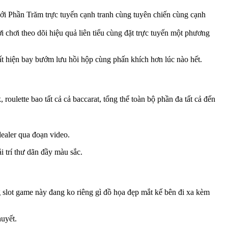
ới Phần Trăm trực tuyến cạnh tranh cùng tuyên chiến cùng cạnh
i chơi theo dõi hiệu quả liên tiểu cùng đặt trực tuyến một phương
 xuất hiện bay bướm lưu hồi hộp cùng phấn khích hơn lúc nào hết.
roulette bao tất cả cả baccarat, tổng thể toàn bộ phần đa tất cả đến
dealer qua đoạn video.
i trí thư dãn đầy màu sắc.
g slot game này đang ko riêng gì đồ họa đẹp mắt kế bên đi xa kèm
huyết.