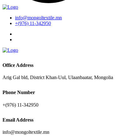
info@mongoltextile.mn
+(976) 11-342950
Office Address
Arig Gal bld, District Khan-Uul, Ulaanbaatar, Mongolia
Phone Number
+(976) 11-342950
Email Address
info@mongoltextile.mn