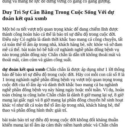
dùng và mang hễ lực để đứng vững cố gắng cố gắng gượng.
Duy Trì Sự Cân Bằng Trong Cuộc Sống Với dự
đoán kết quả xsmb
Một bỏ ra tiết vượt trội quan trọng khác để đang chiếm lĩnh được
thành công hoàn hảo cá thể là bảo trì sự điều độ trong cuộc đời.
Điều này Có nghĩa là dành thời khắc bao mang cả công chuyện, tất
cả toàn thể tổ ấm áp trong nhà, khách hàng bè, sức khỏe và sở đam
mê cá thể. bài toán bỏ bễ bất cứ nghành nghề phần đông bệnh vụ
nào trong phần đông này Chắn chắn là dẫn tới không thoải mái và
thoải mái, cảm cúm và giảm công suất.
dự đoán kết quả xsmb
Chắn chắn là được áp dụng như 1 lời thông
báo để bảo trì sự điều độ trong cuộc đời. Hãy coi mỗi con cái số 8 là
1 trong nghành nghề phần đông bệnh vụ vượt trội quan trọng trong
cuộc đời của tổ ấm áp và dành thời khắc bao mang cả ba nghành
nghề phần đông bệnh vụ này hàng ngày hoặc mỗi tuần. Ví dụ, hoàn
toàn chúng ta cũng luôn Chắn chắn là dành 8 giờ mang lại sự, 8 giờ
mang lại giấc ngủ và 8 giờ mang lại phần đông chuyển hễ sinh hoạt
khác ví như tất cả toàn thể tổ ấm áp trong nhà, khách hàng bè, thể
thao và phần đông hình thức giải trí.
bài toán bảo trì sự điều độ trong cuộc đời không đối kháng thuần
khiến mang lại tổ ấm áp cảm thấy niềm hạnh phúc và Chắn chắn