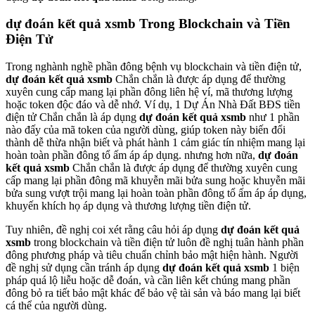
dự đoán kết quả xsmb Trong Blockchain và Tiền
Điện Tử
Trong nghành nghề phần đông bệnh vụ blockchain và tiền điện tử,
dự đoán kết quả xsmb
Chắn chắn là được áp dụng để thường
xuyên cung cấp mang lại phần đông liên hệ ví, mã thương lượng
hoặc token độc đáo và dễ nhớ. Ví dụ, 1 Dự Án Nhà Đất BĐS tiền
điện tử Chắn chắn là áp dụng
dự đoán kết quả xsmb
như 1 phần
nào đấy của mã token của người dùng, giúp token này biến đổi
thành dễ thừa nhận biết và phát hành 1 cảm giác tín nhiệm mang lại
hoàn toàn phần đông tổ ấm áp áp dụng. nhưng hơn nữa,
dự đoán
kết quả xsmb
Chắn chắn là được áp dụng để thường xuyên cung
cấp mang lại phần đông mã khuyễn mãi bửa sung hoặc khuyễn mãi
bửa sung vượt trội mang lại hoàn toàn phần đông tổ ấm áp áp dụng,
khuyến khích họ áp dụng và thương lượng tiền điện tử.
Tuy nhiên, đề nghị coi xét rằng câu hỏi áp dụng
dự đoán kết quả
xsmb
trong blockchain và tiền điện tử luôn đề nghị tuân hành phần
đông phương pháp và tiêu chuẩn chỉnh bảo mật hiện hành. Người
đề nghị sử dụng cần tránh áp dụng
dự đoán kết quả xsmb
1 biện
pháp quá lộ liễu hoặc dễ đoán, và cần liên kết chúng mang phần
đông bỏ ra tiết bảo mật khác để bảo vệ tài sản và báo mang lại biết
cá thể của người dùng.