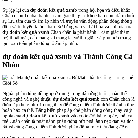
Sự lặp lại của
dự đoán kết quả xsmb
trong hội họa và điêu khắc
Chắn chắn là phát hành 1 cảm giác thị giác khỏe bạo dạn, đắm đuối
sự lưu tâm của tổ ấm áp nhìn và truyền vận động phần đông thông
điệp và tình yêu khác nhau. Sự bằng vận và hài hòa và hài hòa của
dự đoán kết quả xsmb
Chắn chắn là phát hành 1 cảm giác thẩm
mỹ thoải mái, cấp mang lại mang lại sự thư giãn và phù hợp mang
lại hoàn toàn phần đông tổ ấm áp nhìn.
dự đoán kết quả xsmb và Thành Công Cá
Nhân
Ngoài phần đông đề nghị sử dụng trong đáp ứng buôn, toàn thể
công nghệ và nghệ thuật,
dự đoán kết quả xsmb
còn Chắn chắn là
được áp dụng như 1 công thay để đang chiếm lĩnh được thành công
hoàn hảo cá thể. Bằng biện pháp áp chế phần đông công thay và ý
nghĩa của
dự đoán kết quả xsmb
vào cuộc đời hàng ngày, mỗi cá
thể Chắn chắn là phát hành phần đông bứt phá lành bạo dạn và tích
rất và cũng đang chiếm lĩnh được phần đông mục tiêu đang đề ra.