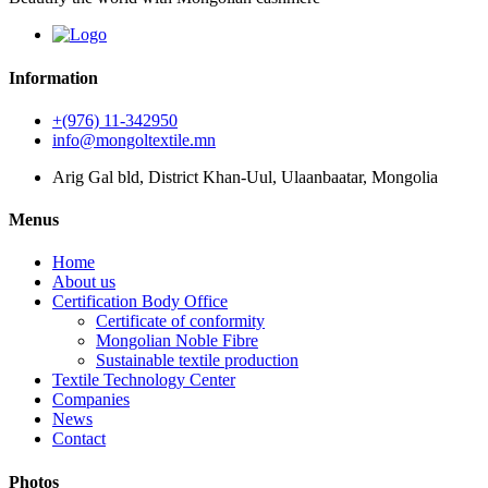
Information
+(976) 11-342950
info@mongoltextile.mn
Arig Gal bld, District Khan-Uul, Ulaanbaatar, Mongolia
Menus
Home
About us
Certification Body Office
Certificate of conformity
Mongolian Noble Fibre
Sustainable textile production
Textile Technology Center
Companies
News
Contact
Photos