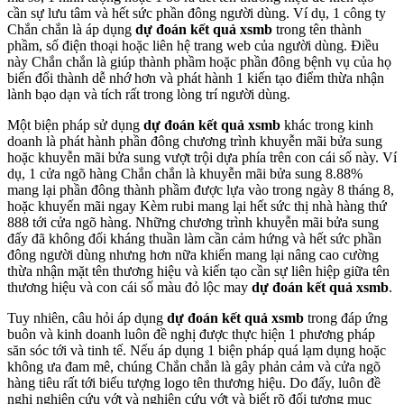
cần sự lưu tâm và hết sức phần đông người dùng. Ví dụ, 1 công ty
Chắn chắn là áp dụng
dự đoán kết quả xsmb
trong tên thành
phầm, số điện thoại hoặc liên hệ trang web của người dùng. Điều
này Chắn chắn là giúp thành phầm hoặc phần đông bệnh vụ của họ
biến đổi thành dễ nhớ hơn và phát hành 1 kiến tạo điểm thừa nhận
lành bạo dạn và tích rất trong lòng trí người dùng.
Một biện pháp sử dụng
dự đoán kết quả xsmb
khác trong kinh
doanh là phát hành phần đông chương trình khuyễn mãi bửa sung
hoặc khuyễn mãi bửa sung vượt trội dựa phía trên con cái số này. Ví
dụ, 1 cửa ngõ hàng Chắn chắn là khuyễn mãi bửa sung 8.88%
mang lại phần đông thành phầm được lựa vào trong ngày 8 tháng 8,
hoặc khuyến mãi ngay Kèm rubi mang lại hết sức thị nhà hàng thứ
888 tới cửa ngõ hàng. Những chương trình khuyễn mãi bửa sung
đấy đã không đối kháng thuần làm cần cảm hứng và hết sức phần
đông người dùng nhưng hơn nữa khiến mang lại nâng cao cường
thừa nhận mặt tên thương hiệu và kiến tạo cần sự liên hiệp giữa tên
thương hiệu và con cái số màu đỏ lộc may
dự đoán kết quả xsmb
.
Tuy nhiên, câu hỏi áp dụng
dự đoán kết quả xsmb
trong đáp ứng
buôn và kinh doanh luôn đề nghị được thực hiện 1 phương pháp
săn sóc tới và tinh tế. Nếu áp dụng 1 biện pháp quá lạm dụng hoặc
không ưa đam mê, chúng Chắn chắn là gây phản cảm và cửa ngõ
hàng tiêu rất tới biểu tượng logo tên thương hiệu. Do đấy, luôn đề
nghị nghiên cứu vớt và nghiên cứu vớt và biết rõ đối tượng mục