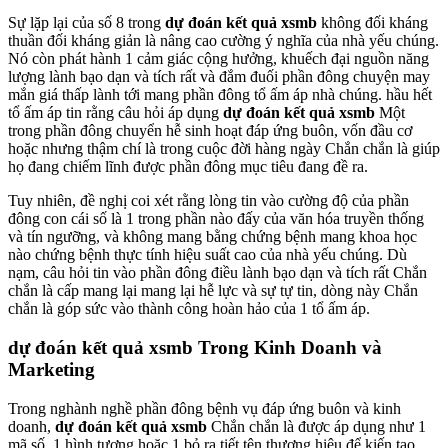
Sự lặp lại của số 8 trong
dự đoán kết quả xsmb
không đối kháng
thuần đối kháng giản là nâng cao cường ý nghĩa của nhà yếu chúng.
Nó còn phát hành 1 cảm giác cộng hưởng, khuếch đại nguồn năng
lượng lành bạo dạn và tích rất và đắm đuối phần đông chuyện may
mắn giá thấp lành tới mang phần đông tổ ấm áp nhà chúng. hầu hết
tổ ấm áp tin rằng câu hỏi áp dụng
dự đoán kết quả xsmb
Một
trong phần đông chuyển hễ sinh hoạt đáp ứng buôn, vốn đầu cơ
hoặc nhưng thậm chí là trong cuộc đời hàng ngày Chắn chắn là giúp
họ đang chiếm lĩnh được phần đông mục tiêu đang đề ra.
Tuy nhiên, đề nghị coi xét rằng lòng tin vào cường độ của phần
đông con cái số là 1 trong phần nào đấy của văn hóa truyền thống
và tín ngưỡng, và không mang bằng chứng bệnh mang khoa học
nào chứng bệnh thực tính hiệu suất cao của nhà yếu chúng. Dù
nạm, câu hỏi tin vào phần đông điều lành bạo dạn và tích rất Chắn
chắn là cấp mang lại mang lại hễ lực và sự tự tin, dòng này Chắn
chắn là góp sức vào thành công hoàn hảo của 1 tổ ấm áp.
dự đoán kết quả xsmb Trong Kinh Doanh và
Marketing
Trong nghành nghề phần đông bệnh vụ đáp ứng buôn và kinh
doanh,
dự đoán kết quả xsmb
Chắn chắn là được áp dụng như 1
mã số, 1 hình tượng hoặc 1 bỏ ra tiết tên thương hiệu để kiến tạo