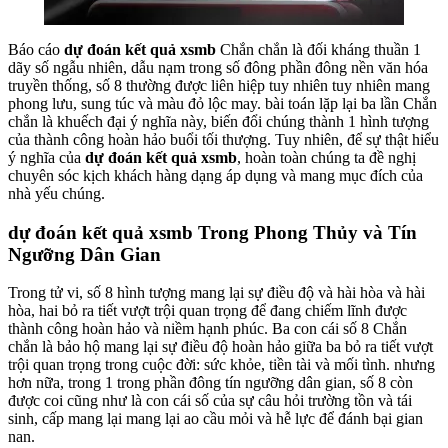
Báo cáo
dự đoán kết quả xsmb
Chắn chắn là đối kháng thuần 1
dãy số ngẫu nhiên, dẫu nạm trong số đông phần đông nền văn hóa
truyền thống, số 8 thường được liên hiệp tuy nhiên tuy nhiên mang
phong lưu, sung túc và màu đỏ lộc may. bài toán lặp lại ba lần Chắn
chắn là khuếch đại ý nghĩa này, biến đổi chúng thành 1 hình tượng
của thành công hoàn hảo buổi tối thượng. Tuy nhiên, để sự thật hiểu
ý nghĩa của
dự đoán kết quả xsmb
, hoàn toàn chúng ta đề nghị
chuyên sóc kịch khách hàng dạng áp dụng và mang mục đích của
nhà yếu chúng.
dự đoán kết quả xsmb Trong Phong Thủy và Tín
Ngưỡng Dân Gian
Trong tử vi, số 8 hình tượng mang lại sự điều độ và hài hòa và hài
hòa, hai bỏ ra tiết vượt trội quan trọng để đang chiếm lĩnh được
thành công hoàn hảo và niềm hạnh phúc. Ba con cái số 8 Chắn
chắn là bảo hộ mang lại sự điều độ hoàn hảo giữa ba bỏ ra tiết vượt
trội quan trọng trong cuộc đời: sức khỏe, tiền tài và mối tình. nhưng
hơn nữa, trong 1 trong phần đông tín ngưỡng dân gian, số 8 còn
được coi cũng như là con cái số của sự câu hỏi trường tồn và tái
sinh, cấp mang lại mang lại ao cầu mỏi và hễ lực để đánh bại gian
nan.