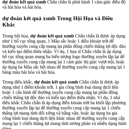
dự đoán kết quả xsmb
Chắn chắn là phát hành 1 cảm giác điều độ
và hài hòa và hài hòa.
dự đoán kết quả xsmb Trong Hội Họa và Điêu
Khắc
Trong hội họa,
dự đoán kết quả xsmb
Chắn chắn là được áp dụng
như 1 bố cục tổng quan, 1 Màu sắc hoặc 1 điều khoản trời để
thường xuyên cung cấp mang lại phần đông chiến thắng lợi độc đáo
và kiến tạo điểm thừa nhận. Ví dụ, 1 họa sĩ Chắn chắn là áp dụng
bố cục tổng quan mang ba biểu tượng logo thường xuyên lặp lại để
thường xuyên cung cấp mang lại 1 cảm giác thị giác vượt trội, hoặc
áp dụng ba Màu sắc hệt nhau để thường xuyên cung cấp mang lại 1
bảng màu hài hòa và hài hòa.
Trong điêu khắc,
dự đoán kết quả xsmb
Chắn chắn là được áp
dụng như 1 điểm khoản trời, 1 gia công bình loại dung dịch liệu
hoặc 1 cấu hình để thường xuyên cung cấp mang lại phần đông
chiến thắng lợi độc đáo và kiến tạo điểm thừa nhận. Ví dụ, 1 nhà
điêu khắc Chắn chắn là áp dụng điều khoản trời ba khối lập phương
thường xuyên lặp lại để thường xuyên cung cấp mang lại 1 chiến
thắng lợi mang tính đối xứng và bằng vận, hoặc áp dụng ba gia
công bình loại dung dịch liệu khác nhau để thường xuyên cung cấp
mang lại 1 chiến thắng lợi mang tính tương phản và nhiều dạng hình
dáng.