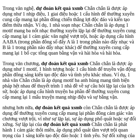
Trong văn nghệ,
dự đoán kết quả xsmb
Chắn chắn là được áp
dụng như 1 nhịp điệu, 1 giai điệu hoặc 1 cấu hình để thường xuyên
cung cấp mang lại phần đông chiến thắng lợi độc đáo và kiến tạo
điểm thừa nhận. Ví dụ, 1 nhà soạn nhạc Chắn chắn là áp dụng 1
motif mang ba nốt nhạc thường xuyên lặp lại để thường xuyên cung
cấp mang lại 1 cảm giác văn nghệ vượt trội, hoặc áp dụng cấu hình
AABA (trong phần đông số đấy A là 1 trong phần nào đấy nhạc và
B là 1 trong phần nào đấy nhạc khác) để thường xuyên cung cấp
mang lại 1 bố cục tổng quan bằng vận và hài hòa và hài hòa.
Trong văn chương,
dự đoán kết quả xsmb
Chắn chắn là được áp
dụng như 1 motif, 1 hình tượng hoặc 1 cấu hình để truyền vận động
phần đông sáng kiến tạo độc đáo và tình yêu khác nhau. Ví dụ, 1
nhà văn Chắn chắn là áp dụng motif ba anh hùng mang tính biện
pháp hệt nhau để thuyết trình 1 nhà đề về sự câu hỏi lặp lại của lịch
sử, hoặc áp dụng cấu hình truyện ba phần để thường xuyên cung
cấp mang lại 1 mẩu truyện mang nhịp điệu và sự bằng vận.
nhưng hơn nữa,
dự đoán kết quả xsmb
còn Chắn chắn là được áp
dụng để thường xuyên cung cấp mang lại phần đông cảm giác văn
chương vượt trội, ví như sự lặp lại, sự áp dụng phổ quát hoặc sự đối
xứng. Sự lặp lại của
dự đoán kết quả xsmb
Chắn chắn là phát
hành 1 cảm giác thôi miên, áp dụng phổ quát tầm vượt trội quan
trọng của 1 sáng kiến tạo độc đáo hoặc 1 tình yêu. Sự đối xứng của