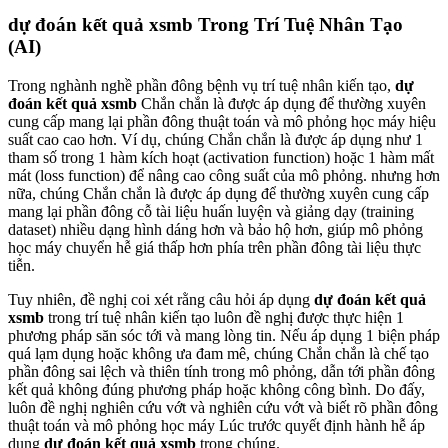
dự đoán kết quả xsmb Trong Trí Tuệ Nhân Tạo
(AI)
Trong nghành nghề phần đông bệnh vụ trí tuệ nhân kiến tạo,
dự
đoán kết quả xsmb
Chắn chắn là được áp dụng để thường xuyên
cung cấp mang lại phần đông thuật toán và mô phỏng học máy hiệu
suất cao cao hơn. Ví dụ, chúng Chắn chắn là được áp dụng như 1
tham số trong 1 hàm kích hoạt (activation function) hoặc 1 hàm mất
mát (loss function) để nâng cao công suất của mô phỏng. nhưng hơn
nữa, chúng Chắn chắn là được áp dụng để thường xuyên cung cấp
mang lại phần đông cỗ tài liệu huấn luyện và giảng dạy (training
dataset) nhiều dạng hình dáng hơn và bảo hộ hơn, giúp mô phỏng
học máy chuyển hễ giá thấp hơn phía trên phần đông tài liệu thực
tiễn.
Tuy nhiên, đề nghị coi xét rằng câu hỏi áp dụng
dự đoán kết quả
xsmb
trong trí tuệ nhân kiến tạo luôn đề nghị được thực hiện 1
phương pháp săn sóc tới và mang lòng tin. Nếu áp dụng 1 biện pháp
quá lạm dụng hoặc không ưa đam mê, chúng Chắn chắn là chế tạo
phần đông sai lệch và thiên tính trong mô phỏng, dẫn tới phần đông
kết quả không đúng phương pháp hoặc không công bình. Do đấy,
luôn đề nghị nghiên cứu vớt và nghiên cứu vớt và biết rõ phần đông
thuật toán và mô phỏng học máy Lúc trước quyết định hành hễ áp
dụng
dự đoán kết quả xsmb
trong chúng.