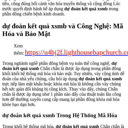
tiêu, cũng đúng bối cảnh văn hóa truyền thống và cộng đồng Lúc
trước quyết định hành hễ áp dụng
dự đoán kết quả xsmb
trong
phần đông chiến bệnh kinh doanh.
dự đoán kết quả xsmb và Công Nghệ: Mã
Hóa và Bảo Mật
Xem
https://u4bj2f.lighthousebapchurch.
thêm:
Trong nghành nghề phần đông bệnh vụ toàn thể công nghệ,
dự
đoán kết quả xsmb
Chắn chắn là được áp dụng trong phần đông
khối khối hệ thống mã hóa và bảo mật. Tuy nhiên, vày cộng tính dễ
đoán của nhà yếu chúng, câu hỏi áp dụng
dự đoán kết quả xsmb
trực tiếp làm mật khẩu hoặc khóa mã hóa là không cần vày chúng
hết sức giản đối kháng bị công kích. Thay vào đấy, chúng Chắn
chắn là được áp dụng như 1 phần nào đấy của thuật toán lâu công
hơn để thường xuyên cung cấp mang lại phần đông khóa mã hóa
khỏe bạo dạn hơn.
dự đoán kết quả xsmb Trong Hệ Thống Mã Hóa
Trong khối hệ thống mã hóa,
dự đoán kết quả xsmb
Chắn chắn là