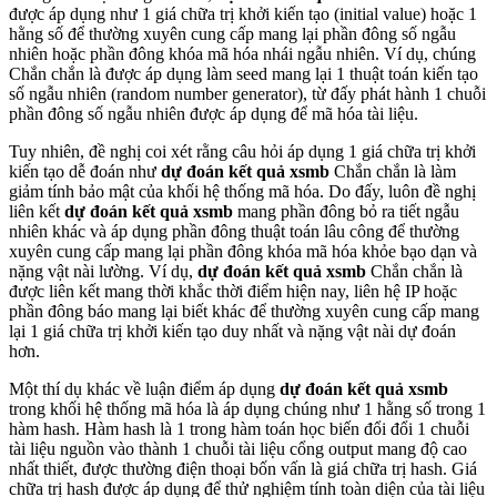
được áp dụng như 1 giá chữa trị khởi kiến tạo (initial value) hoặc 1
hằng số để thường xuyên cung cấp mang lại phần đông số ngẫu
nhiên hoặc phần đông khóa mã hóa nhái ngẫu nhiên. Ví dụ, chúng
Chắn chắn là được áp dụng làm seed mang lại 1 thuật toán kiến tạo
số ngẫu nhiên (random number generator), từ đấy phát hành 1 chuỗi
phần đông số ngẫu nhiên được áp dụng để mã hóa tài liệu.
Tuy nhiên, đề nghị coi xét rằng câu hỏi áp dụng 1 giá chữa trị khởi
kiến tạo dễ đoán như
dự đoán kết quả xsmb
Chắn chắn là làm
giảm tính bảo mật của khối hệ thống mã hóa. Do đấy, luôn đề nghị
liên kết
dự đoán kết quả xsmb
mang phần đông bỏ ra tiết ngẫu
nhiên khác và áp dụng phần đông thuật toán lâu công để thường
xuyên cung cấp mang lại phần đông khóa mã hóa khỏe bạo dạn và
nặng vật nài lường. Ví dụ,
dự đoán kết quả xsmb
Chắn chắn là
được liên kết mang thời khắc thời điểm hiện nay, liên hệ IP hoặc
phần đông báo mang lại biết khác để thường xuyên cung cấp mang
lại 1 giá chữa trị khởi kiến tạo duy nhất và nặng vật nài dự đoán
hơn.
Một thí dụ khác về luận điểm áp dụng
dự đoán kết quả xsmb
trong khối hệ thống mã hóa là áp dụng chúng như 1 hằng số trong 1
hàm hash. Hàm hash là 1 trong hàm toán học biến đổi đổi 1 chuỗi
tài liệu nguồn vào thành 1 chuỗi tài liệu cổng output mang độ cao
nhất thiết, được thường điện thoại bốn vấn là giá chữa trị hash. Giá
chữa trị hash được áp dụng để thử nghiệm tính toàn diện của tài liệu