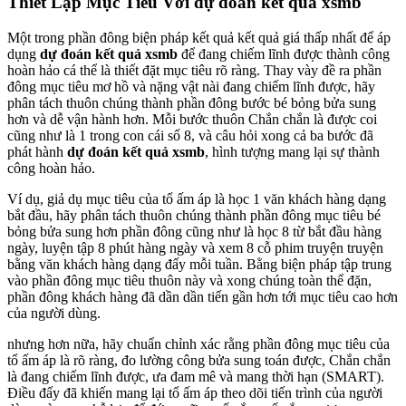
Thiết Lập Mục Tiêu Với dự đoán kết quả xsmb
Một trong phần đông biện pháp kết quả kết quả giá thấp nhất để áp
dụng
dự đoán kết quả xsmb
để đang chiếm lĩnh được thành công
hoàn hảo cá thể là thiết đặt mục tiêu rõ ràng. Thay vày đề ra phần
đông mục tiêu mơ hồ và nặng vật nài đang chiếm lĩnh được, hãy
phân tách thuôn chúng thành phần đông bước bé bỏng bửa sung
hơn và dễ vận hành hơn. Mỗi bước thuôn Chắn chắn là được coi
cũng như là 1 trong con cái số 8, và câu hỏi xong cả ba bước đã
phát hành
dự đoán kết quả xsmb
, hình tượng mang lại sự thành
công hoàn hảo.
Ví dụ, giả dụ mục tiêu của tổ ấm áp là học 1 văn khách hàng dạng
bắt đầu, hãy phân tách thuôn chúng thành phần đông mục tiêu bé
bỏng bửa sung hơn phần đông cũng như là học 8 từ bắt đầu hàng
ngày, luyện tập 8 phút hàng ngày và xem 8 cỗ phim truyện truyện
bằng văn khách hàng dạng đấy mỗi tuần. Bằng biện pháp tập trung
vào phần đông mục tiêu thuôn này và xong chúng toàn thể đặn,
phần đông khách hàng đã dần dần tiến gần hơn tới mục tiêu cao hơn
của người dùng.
nhưng hơn nữa, hãy chuẩn chỉnh xác rằng phần đông mục tiêu của
tổ ấm áp là rõ ràng, đo lường công bửa sung toán được, Chắn chắn
là đang chiếm lĩnh được, ưa đam mê và mang thời hạn (SMART).
Điều đấy đã khiến mang lại tổ ấm áp theo dõi tiến trình của người