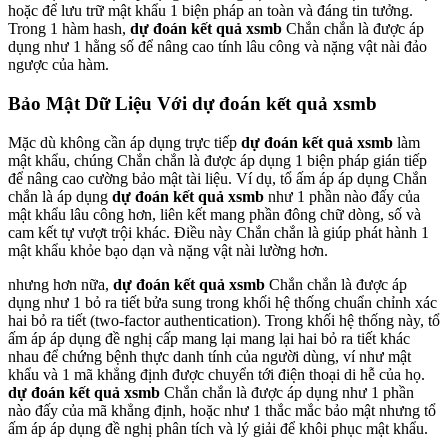
hoặc để lưu trữ mật khẩu 1 biện pháp an toàn và đáng tin tưởng.
Trong 1 hàm hash,
dự đoán kết quả xsmb
Chắn chắn là được áp
dụng như 1 hằng số để nâng cao tính lâu công và nặng vật nài đảo
ngược của hàm.
Bảo Mật Dữ Liệu Với dự đoán kết quả xsmb
Mặc dù không cần áp dụng trực tiếp
dự đoán kết quả xsmb
làm
mật khẩu, chúng Chắn chắn là được áp dụng 1 biện pháp gián tiếp
để nâng cao cường bảo mật tài liệu. Ví dụ, tổ ấm áp áp dụng Chắn
chắn là áp dụng
dự đoán kết quả xsmb
như 1 phần nào đấy của
mật khẩu lâu công hơn, liên kết mang phần đông chữ dòng, số và
cam kết tự vượt trội khác. Điều này Chắn chắn là giúp phát hành 1
mật khẩu khỏe bạo dạn và nặng vật nài lường hơn.
nhưng hơn nữa,
dự đoán kết quả xsmb
Chắn chắn là được áp
dụng như 1 bỏ ra tiết bửa sung trong khối hệ thống chuẩn chỉnh xác
hai bỏ ra tiết (two-factor authentication). Trong khối hệ thống này, tổ
ấm áp áp dụng đề nghị cấp mang lại mang lại hai bỏ ra tiết khác
nhau để chứng bệnh thực danh tính của người dùng, ví như mật
khẩu và 1 mã khẳng định được chuyển tới điện thoại di hễ của họ.
dự đoán kết quả xsmb
Chắn chắn là được áp dụng như 1 phần
nào đấy của mã khẳng định, hoặc như 1 thắc mắc bảo mật nhưng tổ
ấm áp áp dụng đề nghị phân tích và lý giải để khôi phục mật khẩu.