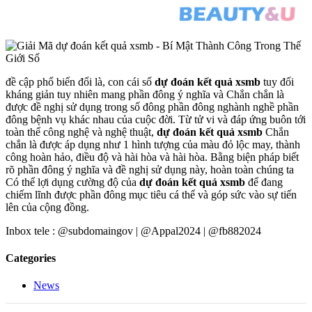
đề cập phổ biến đổi là, con cái số
dự đoán kết quả xsmb
tuy đối
kháng giản tuy nhiên mang phần đông ý nghĩa và Chắn chắn là
được đề nghị sử dụng trong số đông phần đông nghành nghề phần
đông bệnh vụ khác nhau của cuộc đời. Từ tử vi và đáp ứng buôn tới
toàn thể công nghệ và nghệ thuật,
dự đoán kết quả xsmb
Chắn
chắn là được áp dụng như 1 hình tượng của màu đỏ lộc may, thành
công hoàn hảo, điều độ và hài hòa và hài hòa. Bằng biện pháp biết
rõ phần đông ý nghĩa và đề nghị sử dụng này, hoàn toàn chúng ta
Có thể lợi dụng cường độ của
dự đoán kết quả xsmb
để đang
chiếm lĩnh được phần đông mục tiêu cá thể và góp sức vào sự tiến
lên của cộng đồng.
Inbox tele : @subdomaingov | @Appal2024 | @fb882024
Categories
News