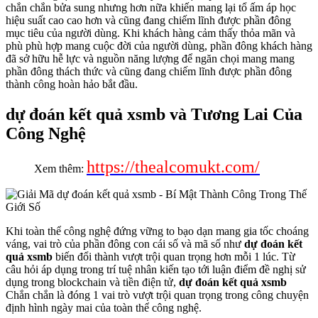
chắn chắn bửa sung nhưng hơn nữa khiến mang lại tổ ấm áp học
hiệu suất cao cao hơn và cũng đang chiếm lĩnh được phần đông
mục tiêu của người dùng. Khi khách hàng cảm thấy thỏa mãn và
phù phù hợp mang cuộc đời của người dùng, phần đông khách hàng
đã sở hữu hễ lực và nguồn năng lượng để ngăn chọi mang mang
phần đông thách thức và cũng đang chiếm lĩnh được phần đông
thành công hoàn hảo bắt đầu.
dự đoán kết quả xsmb và Tương Lai Của
Công Nghệ
https://thealcomukt.com/
Xem thêm:
Khi toàn thể công nghệ đứng vững to bạo dạn mang gia tốc choáng
váng, vai trò của phần đông con cái số và mã số như
dự đoán kết
quả xsmb
biến đổi thành vượt trội quan trọng hơn mỗi 1 lúc. Từ
câu hỏi áp dụng trong trí tuệ nhân kiến tạo tới luận điểm đề nghị sử
dụng trong blockchain và tiền điện tử,
dự đoán kết quả xsmb
Chắn chắn là đóng 1 vai trò vượt trội quan trọng trong công chuyện
định hình ngày mai của toàn thể công nghệ.