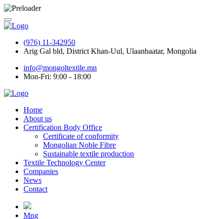
(976) 11-342950
Arig Gal bld, District Khan-Uul, Ulaanbaatar, Mongolia
info@mongoltextile.mn
Mon-Fri: 9:00 - 18:00
Home
About us
Certification Body Office
Certificate of conformity
Mongolian Noble Fibre
Sustainable textile production
Textile Technology Center
Companies
News
Contact
Mng