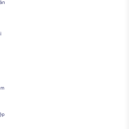
hân
ỉ
ồm
iệp