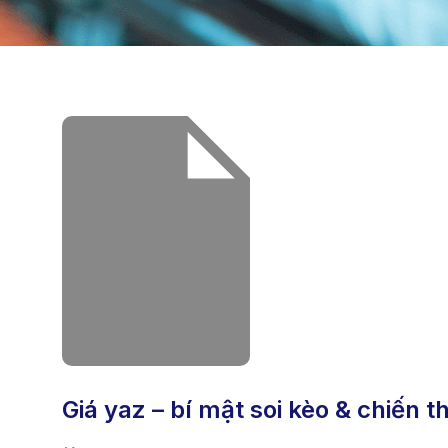
giá yaz – bí mật soi kèo & chiến 