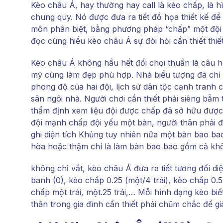
Kèo châu Á, hay thường hay call là kèo chấp, là h
chung quy. Nó được đưa ra tiết đồ họa thiết kế để
môn phân biệt, bằng phương pháp “chấp” một đội
đọc cùng hiểu kèo châu Á sự đòi hỏi cần thiết thiế
Kèo châu Á không hầu hết đối chọi thuần là câu h
mỹ cùng làm đẹp phù hợp. Nhà biểu tượng đã chỉ 
phong độ của hai đội, lịch sử dân tộc cạnh tranh c
sân ngôi nhà. Người chơi cần thiết phải siêng bẵm
thẩm định xem liệu đội được chấp đã sở hữu được 
đội mạnh chấp đội yếu một bàn, người thân phải
ghi diện tích Khủng tuy nhiên nữa một bàn bao ba
hòa hoặc thậm chí là làm bàn bao bao gồm cả kh
không chỉ vắt, kèo châu Á đưa ra tiết tương đối d
banh (0), kèo chấp 0.25 (một/4 trái), kèo chấp 0.5
chấp một trái, một.25 trái,… Mỗi hình dạng kèo bi
thân trong gia đình cần thiết phải chũm chắc để g