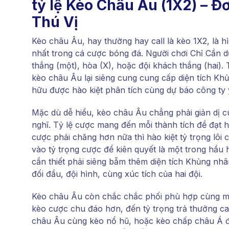
tỷ lệ Kèo Châu Âu (1X2) –
Thú Vị
Kèo châu Âu, hay thường hay call là kèo 1X2, là hì
nhất trong cá cược bóng đá. Người chơi Chỉ Cần dự
thắng (một), hòa (X), hoặc đội khách thắng (hai). T
kèo châu Âu lại siêng cung cung cấp diện tích Khủ
hữu được hào kiệt phân tích cùng dự báo công ty 
Mặc dù dễ hiểu, kèo châu Âu chẳng phải giản dị cù
nghĩ. Tỷ lệ cược mang đến mỗi thành tích đề đạt h
cược phải chăng hơn nữa thì hào kiệt tỷ trọng lôi 
vào tỷ trọng cược để kiên quyết là một trong hầu
cần thiết phải siêng bẵm thêm diện tích Khủng nhâ
đối đầu, đội hình, cùng xúc tích của hai đội.
Kèo châu Âu còn chắc chắc phối phù hợp cùng mộ
kèo cược chu đáo hơn, đến tỷ trọng trả thưởng c
châu Âu cùng kèo nổ hũ, hoặc kèo chấp châu Á đ