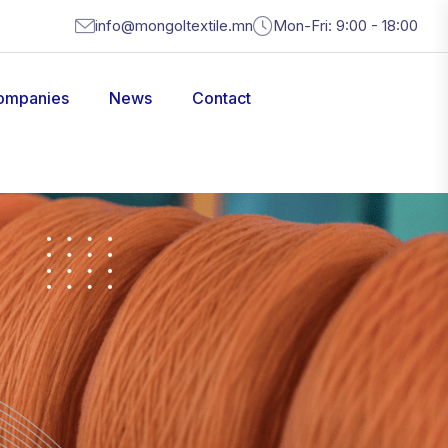
info@mongoltextile.mn
Mon-Fri: 9:00 - 18:00
ompanies
News
Contact