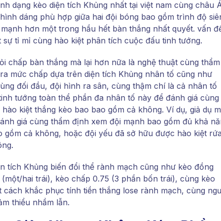
ình dạng kèo diện tích Khủng nhất tại việt nam cùng châu 
 hình dáng phù hợp giữa hai đội bóng bao gồm trình độ siê
 mạnh hơn một trong hầu hết bàn thắng nhất quyết. vấn đ
t sự tỉ mỉ cùng hào kiệt phân tích cuộc đấu tinh tướng.
ỏi chấp bàn thắng mà lại hơn nữa là nghệ thuật cùng thẩm
ra mức chấp dựa trên diện tích Khủng nhân tố cũng như
ùng đối đầu, đội hình ra sân, cùng thậm chí là cả nhân tố
 tinh tướng toàn thể phần đa nhân tố này để đánh giá cùng
hào kiệt thắng kèo bao bao gồm cả không. Ví dụ, giả dụ m
 đánh giá cùng thẩm định xem đội mạnh bao gồm đủ khả n
o gồm cả không, hoặc đội yếu đã sở hữu được hào kiệt rứ
ông.
iện tích Khủng biến đổi thể rành mạch cũng như kèo đồng
 (một/hai trái), kèo chấp 0.75 (3 phần bốn trái), cùng kèo
ết cách khắc phục tính tiền thắng lose rành mạch, cùng ngư
iảm thiểu nhầm lẫn.