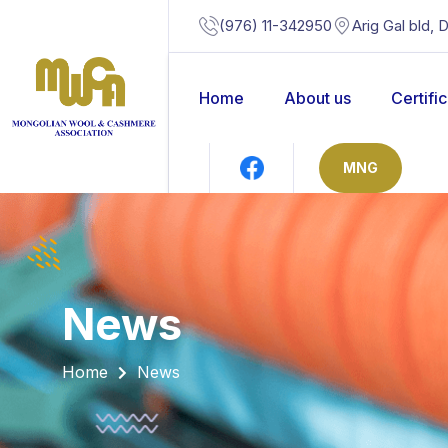
(976) 11-342950
Arig Gal bld, 
Home
About us
Certifi
MNG
news
Home
News