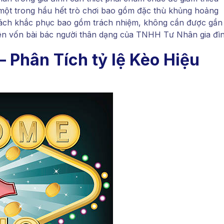
một trong hầu hết trò chơi bao gồm đặc thù khủng hoảng
cách khắc phục bao gồm trách nhiệm, không cần được gần
iên vốn bài bác người thân dạng của TNHH Tư Nhân gia đìn
– Phân Tích tỷ lệ Kèo Hiệu