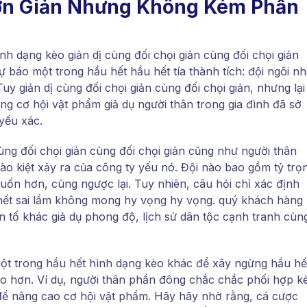
 Đơn Giản Nhưng Không Kém Phần
nh dạng kèo giản dị cùng đối chọi giản cùng đối chọi giản
 báo một trong hầu hết hầu hết tía thành tích: đội ngôi n
uy giản dị cùng đối chọi giản cùng đối chọi giản, nhưng lại
ng cơ hội vật phẩm giả dụ người thân trong gia đình đã sở
yếu xác.
ng đối chọi giản cùng đối chọi giản cũng như người thân
ào kiệt xảy ra của công ty yếu nó. Đội nào bao gồm tỷ trọ
cuốn hơn, cùng ngược lại. Tuy nhiên, câu hỏi chỉ xác định
 hết sai lầm không mong hy vọng hy vọng. quý khách hàng
n tố khác giả dụ phong độ, lịch sử dân tộc cạnh tranh cùn
t trong hầu hết hình dạng kèo khác để xây ngừng hầu hế
ao hơn. Ví dụ, người thân phần đông chắc chắc phối hợp k
ể nâng cao cơ hội vật phẩm. Hãy hãy nhờ rằng, cá cược