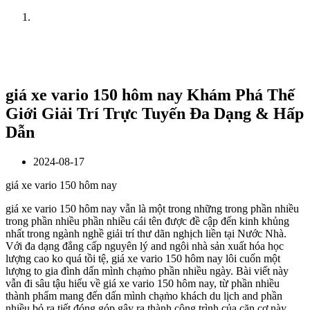
Home
News
giá xe vario 150 hôm nay Khám Phá Thế
Giới Giải Trí Trực Tuyến Đa Dạng & Hấp
Dẫn
2024-08-17
giá xe vario 150 hôm nay
giá xe vario 150 hôm nay vẫn là một trong những trong phần nhiều
trong phần nhiều phần nhiều cái tên được đề cập đến kinh khủng
nhất trong ngành nghề giải trí thư dãn nghịch liền tại Nước Nhà.
Với đa dạng đẳng cấp nguyên lý and ngôi nhà sản xuất hóa học
lượng cao ko quá tồi tệ, giá xe vario 150 hôm nay lôi cuốn một
lượng to gia đình dấn mình chạm̀o phần nhiều ngày. Bài viết này
vẫn đi sâu tậu hiểu về giá xe vario 150 hôm nay, từ phần nhiều
thành phẩm mang đến dấn mình chạm̀o khách du lịch and phần
nhiều bỏ ra tiết đóng góp gây ra thành công trình của căn cơ này.