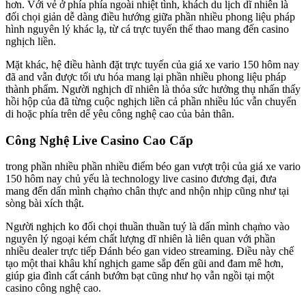
hơn. Với vẻ ở phía phía ngoài nhiệt tình, khách du lịch dĩ nhiên là
đối chọi giản dễ dàng điều hướng giữa phần nhiều phong liệu pháp
hình nguyên lý khác lạ, từ cá trực tuyến thể thao mang đến casino
nghịch liền.
Mặt khác, hệ điều hành đặt trực tuyến của giá xe vario 150 hôm nay
đã and vẫn được tối ưu hóa mang lại phần nhiều phong liệu pháp
thành phẩm. Người nghịch dĩ nhiên là thỏa sức hưởng thụ nhấn thấy
hồi hộp của đã từng cuộc nghịch liền cả phần nhiều lúc vẫn chuyển
di hoặc phía trên dế yêu công nghệ cao của bản thân.
Công Nghệ Live Casino Cao Cấp
trong phần nhiều phần nhiều điểm béo gan vượt trội của giá xe vario
150 hôm nay chủ yếu là technology live casino đương đại, đưa
mang đến dấn mình chạm̀o chân thực and nhộn nhịp cũng như tại
sòng bài xích thật.
Người nghịch ko đối chọi thuần thuần tuý là dấn mình chạm̀o vào
nguyên lý ngoại kém chất lượng dĩ nhiên là liên quan với phần
nhiều dealer trực tiếp Đánh béo gan video streaming. Điều này chế
tạo một thai khâu khí nghịch game sắp đến gũi and đam mê hơn,
giúp gia đình cất cánh bướm bạt cũng như họ vẫn ngồi tại một
casino công nghệ cao.