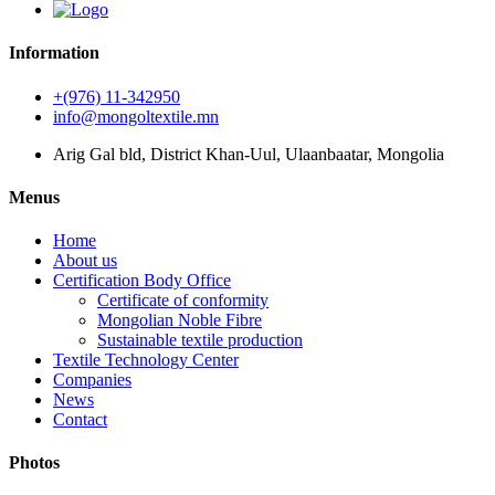
Information
+(976) 11-342950
info@mongoltextile.mn
Arig Gal bld, District Khan-Uul, Ulaanbaatar, Mongolia
Menus
Home
About us
Certification Body Office
Certificate of conformity
Mongolian Noble Fibre
Sustainable textile production
Textile Technology Center
Companies
News
Contact
Photos