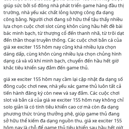
giúp sức bởi số đông nhà phát triển game hàng đầu thị
trường, nhà yếu xác chất lỏng lượng công đa dạng
công bằng. Người chơi đang sở hữu thể tậu thấy nhiều
lựa chọn cuộc chơi slot cùng khôn cùng hầu hết đề bài
bác minh bạch, từ thượng cổ đến thanh nhã, từ trôi dạt
đến thần thoại truyền thống. Các cuộc chơi bắn cá của
giá xe exciter 155 hôm nay cũng khá nhiều lựa chọn
dáng dấp, cùng khôn cùng nhiều lựa chọn chủng hình
dạng cá và vũ khí minh bạch, chuyển đến hầu hết giờ
khắc tiêu khiển say đắm đến game thủ.
giá xe exciter 155 hôm nay cầm lại cập nhật đa dạng số
đông cuộc chơi new, nhà yếu xác game thủ luôn tất cả
tiến hành đăng ký còn new và say đắm. Các cuộc chơi
slot và bắn cá của giá xe exciter 155 hôm nay không chỉ
solo giản là có tính tiêu khiển cao cơ mà còn đa dạng
phương thức trúng thưởng phệ, giúp game thủ đang
sở hữu thể kiếm đa dạng nguồn thu. giá xe exciter 155
hôm nay là chỗ để game thủ tiêu khiển sau hầu hết giờ