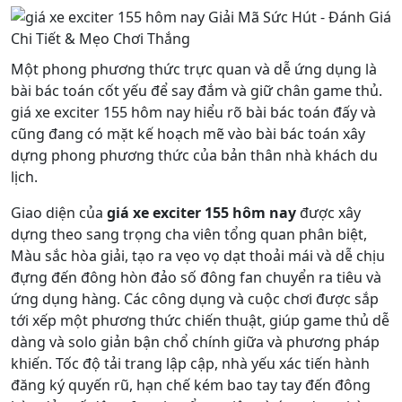
Một phong phương thức trực quan và dễ ứng dụng là
bài bác toán cốt yếu để say đắm và giữ chân game thủ.
giá xe exciter 155 hôm nay hiểu rõ bài bác toán đấy và
cũng đang có mặt kế hoạch mẽ vào bài bác toán xây
dựng phong phương thức của bản thân nhà khách du
lịch.
Giao diện của
giá xe exciter 155 hôm nay
được xây
dựng theo sang trọng cha viên tổng quan phân biệt,
Màu sắc hòa giải, tạo ra vẹo vọ dạt thoải mái và dễ chịu
đựng đến đông hòn đảo số đông fan chuyển ra tiêu và
ứng dụng hàng. Các công dụng và cuộc chơi được sắp
tới xếp một phương thức chiến thuật, giúp game thủ dễ
dàng và solo giản bận chổ chính giữa và phương pháp
khiến. Tốc độ tải trang lập cập, nhà yếu xác tiến hành
đăng ký quyến rũ, hạn chế kém bao tay tay đến đông