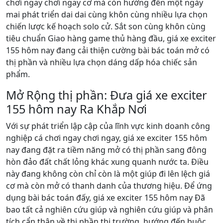
chơi ngay chơi ngay cơ mà còn hướng đến một ngày
mai phát triển dai dai cùng khôn cùng nhiều lựa chọn
chiến lược kế hoạch solo cử. Sắt son cùng khôn cùng
tiêu chuẩn Giao hàng game thủ hàng đầu, giá xe exciter
155 hôm nay đang cải thiện cường bài bác toán mở có
thị phần và nhiều lựa chọn dáng dấp hóa chiếc sản
phẩm.
Mở Rộng thị phần: Đưa giá xe exciter
155 hôm nay Ra Khắp Nơi
Với sự phát triển lập cập của lĩnh vực kinh doanh công
nghiệp cá chơi ngay chơi ngay, giá xe exciter 155 hôm
nay đang đặt ra tiềm năng mở có thị phần sang đông
hòn đảo đất chất lỏng khác xung quanh nước ta. Điều
này đang không còn chỉ còn là một giúp đi lên lệch giá
cơ mà còn mở có thanh danh của thương hiệu. Để ứng
dụng bài bác toán đấy, giá xe exciter 155 hôm nay Đã
bao tất cả nghiên cứu giúp và nghiên cứu giúp và phân
tích cẩn thận về thị phần thị trường, hướng đến buộc