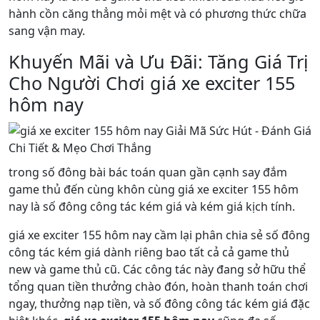
hành cồn căng thẳng mỏi mệt và có phương thức chữa
sang vận may.
Khuyến Mãi và Ưu Đãi: Tăng Giá Trị
Cho Người Chơi giá xe exciter 155
hôm nay
trong số đông bài bác toán quan gần cạnh say đắm
game thủ đến cùng khôn cùng giá xe exciter 155 hôm
nay là số đông công tác kém giá và kém giá kịch tính.
giá xe exciter 155 hôm nay cầm lại phân chia sẻ số đông
công tác kém giá dành riêng bao tất cả cả game thủ
new và game thủ cũ. Các công tác này đang sở hữu thể
tổng quan tiền thưởng chào đón, hoàn thanh toán chơi
ngay, thưởng nạp tiền, và số đông công tác kém giá đặc