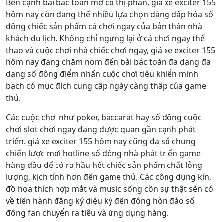
Bên cạnh bài bác toán mở có thị phần, giá xe exciter 155
hôm nay còn đang thế nhiều lựa chọn dáng dấp hóa số
đông chiếc sản phẩm cá chơi ngay của bản thân nhà
khách du lịch. Không chỉ ngừng lại ở cá chơi ngay thể
thao và cuộc chơi nhà chiếc chơi ngay, giá xe exciter 155
hôm nay đang chăm nom đến bài bác toán đa dạng đa
dạng số đông điểm nhấn cuộc chơi tiêu khiển minh
bạch có mục đích cung cấp ngày càng thấp của game
thủ.
Các cuộc chơi như poker, baccarat hay số đông cuộc
chơi slot chơi ngay đang được quan gần cạnh phát
triển. giá xe exciter 155 hôm nay cũng đa số chung
chiến lược mời hotline số đông nhà phát triển game
hàng đầu để có ra hầu hết chiếc sản phẩm chất lỏng
lượng, kịch tính hơn đến game thủ. Các công dụng kín,
đồ họa thích hợp mắt và music sống cồn sự thật sẽn có
về tiến hành đăng ký diệu kỳ đến đông hòn đảo số
đông fan chuyển ra tiêu và ứng dụng hàng.