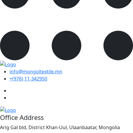
info@mongoltextile.mn
+(976) 11-342950
Office Address
Arig Gal bld, District Khan-Uul, Ulaanbaatar, Mongolia