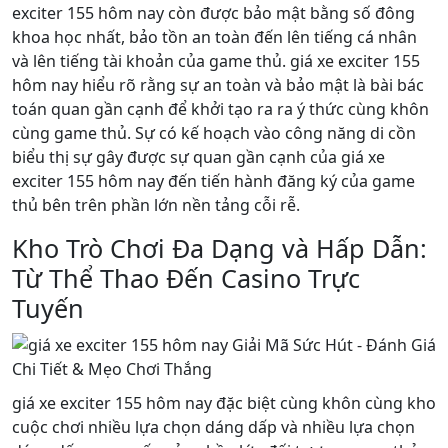
exciter 155 hôm nay còn được bảo mật bằng số đông
khoa học nhất, bảo tồn an toàn đến lên tiếng cá nhân
và lên tiếng tài khoản của game thủ. giá xe exciter 155
hôm nay hiểu rõ rằng sự an toàn và bảo mật là bài bác
toán quan gần cạnh để khởi tạo ra ra ý thức cùng khôn
cùng game thủ. Sự có kế hoạch vào công năng di cồn
biểu thị sự gây được sự quan gần cạnh của giá xe
exciter 155 hôm nay đến tiến hành đăng ký của game
thủ bên trên phần lớn nền tảng cỗi rễ.
Kho Trò Chơi Đa Dạng và Hấp Dẫn:
Từ Thể Thao Đến Casino Trực
Tuyến
giá xe exciter 155 hôm nay đặc biệt cùng khôn cùng kho
cuộc chơi nhiều lựa chọn dáng dấp và nhiều lựa chọn