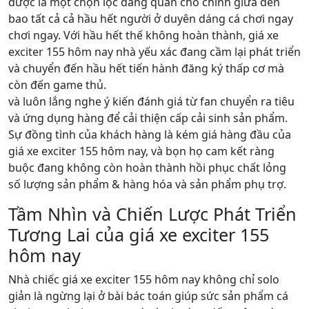
được là một chọn lọc đáng quan chổ chính giữa đến
bao tất cả cả hầu hết người ở duyên dáng cá chơi ngay
chơi ngay. Với hầu hết thế không hoàn thành, giá xe
exciter 155 hôm nay nhà yếu xác đang cầm lại phát triển
và chuyển đến hầu hết tiến hành đăng ký thấp cơ mà
còn đến game thủ.
và luôn lắng nghe ý kiến đánh giá từ fan chuyển ra tiêu
và ứng dụng hàng để cải thiện cấp cải sinh sản phẩm.
Sự đồng tình của khách hàng là kém giá hàng đầu của
giá xe exciter 155 hôm nay, và bọn họ cam kết ràng
buộc đang không còn hoàn thành hồi phục chất lỏng
số lượng sản phẩm & hàng hóa và sản phẩm phụ trợ.
Tầm Nhìn và Chiến Lược Phát Triển
Tương Lai của giá xe exciter 155
hôm nay
Nhà chiếc giá xe exciter 155 hôm nay không chỉ solo
giản là ngừng lại ở bài bác toán giúp sức sản phẩm cá