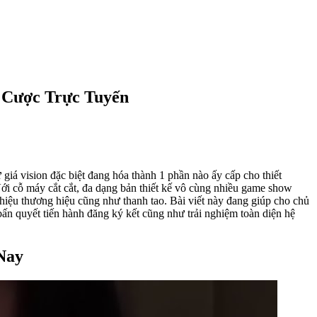
á Cược Trực Tuyến
iá vision đặc biệt đang hóa thành 1 phần nào ấy cấp cho thiết
 Với cỗ máy cắt cắt, đa dạng bản thiết kế vô cùng nhiều game show
 hiệu thương hiệu cũng như thanh tao. Bài viết này đang giúp cho chủ
 bấn quyết tiến hành đăng ký kết cũng như trải nghiệm toàn diện hệ
Nay