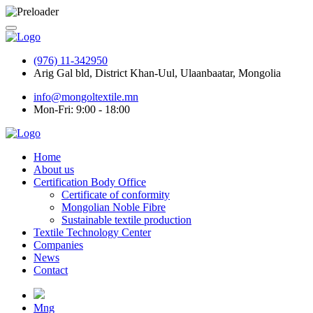
(976) 11-342950
Arig Gal bld, District Khan-Uul, Ulaanbaatar, Mongolia
info@mongoltextile.mn
Mon-Fri: 9:00 - 18:00
Home
About us
Certification Body Office
Certificate of conformity
Mongolian Noble Fibre
Sustainable textile production
Textile Technology Center
Companies
News
Contact
Mng