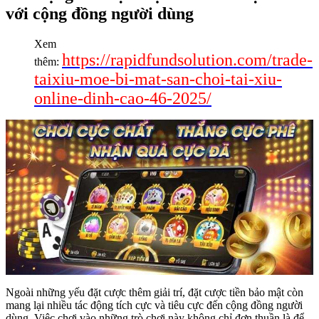
với cộng đồng người dùng
Xem
https://rapidfundsolution.com/trade-
thêm:
taixiu-moe-bi-mat-san-choi-tai-xiu-
online-dinh-cao-46-2025/
Ngoài những yếu đặt cược thêm giải trí, đặt cược tiền bảo mật còn
mang lại nhiều tác động tích cực và tiêu cực đến cộng đồng người
dùng. Việc chơi vào những trò chơi này không chỉ đơn thuần là để