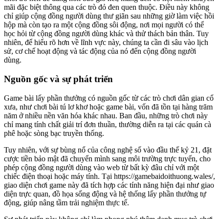
mãi đặc biệt thông qua các trò đỏ đen quen thuộc. Điều này không
chỉ giúp cộng đồng người dùng thư giãn sau những giờ làm việc hồi
hộp mà còn tạo ra một cộng đồng sôi động, nơi mọi người có thể
học hỏi từ cộng đồng người dùng khác và thử thách bản thân. Tuy
nhiên, để hiểu rõ hơn về lĩnh vực này, chúng ta cần đi sâu vào lịch
sử, cơ chế hoạt động và tác động của nó đến cộng đồng người
dùng.
Nguồn gốc và sự phát triển
Game bài lấy phần thưởng có nguồn gốc từ các trò chơi dân gian cổ
xưa, như chơi bài tú lơ khơ hoặc game bài, vốn đã tồn tại hàng trăm
năm ở nhiều nền văn hóa khác nhau. Ban đầu, những trò chơi này
chỉ mang tính chất giải trí đơn thuần, thường diễn ra tại các quán cà
phê hoặc sòng bạc truyền thống.
Tuy nhiên, với sự bùng nổ của công nghệ số vào đầu thế kỷ 21, đặt
cược tiền bảo mật đã chuyển mình sang môi trường trực tuyến, cho
phép cộng đồng người dùng vào web từ bất kỳ đâu chỉ với một
chiếc điện thoại hoặc máy tính. Tại https://gamebaidoithuong.wales/,
giao diện chơi game này đã tích hợp các tính năng hiện đại như giao
diện trực quan, đồ họa sống động và hệ thống lấy phần thưởng tự
động, giúp nâng tầm trải nghiệm thực tế.