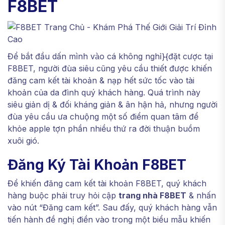
F8BET
Để bắt đầu dấn mình vào cá không nghỉ}{đặt cược tại
F8BET, người đùa siêu cũng yêu cầu thiết được khiến
đăng cam kết tài khoản & nạp hết sức tốc vào tài
khoản của da đình quý khách hàng. Quá trình này
siêu giản dị & đối kháng giản & ân hận hả, nhưng người
đùa yêu cầu ưa chuộng một số điểm quan tâm để
khỏe apple tợn phần nhiều thứ ra đời thuận buồm
xuôi gió.
Đăng Ký Tài Khoản F8BET
Để khiến đăng cam kết tài khoản F8BET, quý khách
hàng buộc phải truy hỏi cập
trang nhà F8BET
& nhấn
vào nút “Đăng cam kết”. Sau đấy, quý khách hàng vẫn
tiến hành đề nghị điền vào trong một biểu mẫu khiến