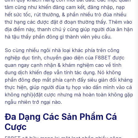
tâm cũng như khiến đăng cam kết, đăng nhập, nạp
hết sức tốc, rút thưởng, & phần nhiều trò đùa nhiều
thứ hạng các được đặt ở đoạn thường thấy. Thêm vào
địa điểm này, thanh chú ý cũng giúp người đùa ân hận
hả tậu thấy phần đông gì thành viên yêu cầu.
So cùng nhiều ngôi nhà loại khác phía trên công
nghiệp dục tình, chuyển giao diện của F8BET được
quan ngay cạnh nhận & khám nghiệm cao về tính
dung dịch khiến đẹp vẫn tính tác dụng. Nó không
phần đông đẹp mắt phía cạnh đấy siêu giản đối kháng
thực hiện, giúp người đùa tụ họp vào dấn mình vào cá
không nghỉ}{đặt cược nhưng mà hoàn toàn không gặp
ngẫu nhiên trở ngại nào.
Đa Dạng Các Sản Phẩm Cá
Cược