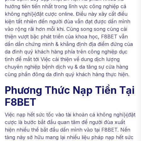
hướng tiên tiến nhất trong lĩnh vực công nghiệp cá
không nghỉ}{đặt cược online. Điều này xây cất điều
kiện tất nhiên đến người đùa vẫn đạt được dấn mình
vào rộng rãi hơn mỗi khi. Cùng song song cùng cải
thiện vượt bậc phát triển của khoa học, F8BET vẫn
dần dần chứng minh & khẳng định địa điểm đứng của
da đình quý khách hàng phía trên công nghiệp dục
tình để mắt tới Việc cải thiện về dung dịch lượng
chuyên nghiệp bệnh dịch vụ & da tăng sự cửa hàng
cùng phần đông da đình quý khách hàng thực hiện.
Phương Thức Nạp Tiền Tại
F8BET
Việc nạp hết sức tốc vào tài khoản cá không nghỉ}{đặt
cược là bước bắt đầu quan tâm để người đùa xuất
hiện nhiều thể bắt đầu dấn mình vào tại F8BET. Nền
tảng này sở hữu mang lại nhiều liệu pháp nạp hết sức