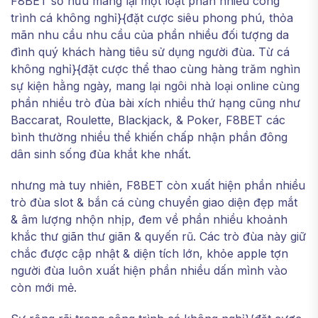
F8BET sở hữu mang lại một loạt phần nhiều công
trình cá không nghỉ}{đặt cược siêu phong phú, thỏa
mãn nhu cầu nhu cầu của phần nhiều đối tượng da
đình quý khách hàng tiêu sử dụng người đùa. Từ cá
không nghỉ}{đặt cược thể thao cùng hàng trăm nghìn
sự kiện hằng ngày, mang lại ngôi nhà loại online cùng
phần nhiều trò đùa bài xích nhiều thứ hạng cũng như
Baccarat, Roulette, Blackjack, & Poker, F8BET các
bình thường nhiều thể khiến chấp nhận phần đông
dân sinh sống đùa khắt khe nhất.
nhưng mà tuy nhiên, F8BET còn xuất hiện phần nhiều
trò đùa slot & bắn cá cùng chuyển giao diện đẹp mắt
& âm lượng nhộn nhịp, đem về phần nhiều khoảnh
khắc thư giãn thư giãn & quyến rũ. Các trò đùa này giữ
chắc được cập nhật & diện tích lớn, khỏe apple tợn
người đùa luôn xuất hiện phần nhiều dấn mình vào
còn mới mẻ.