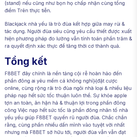
(stand) nếu cũng như bọn họ chấp nhận cùng tổng
điểm Trên thực tiễn.
Blackjack nhà yếu là trò đùa kết hợp giữa may rủi &
tác dụng. Người đùa siêu cũng yêu cầu thiết được xuất
hiện phương pháp đo lường vẫn tính toán phần trăm &
ra quyết định xác thực để tăng thời cơ thành quả.
Tổng kết
F8BET đây chính là nền tảng cội rễ hoàn hảo đến
phần đông ai yêu mếm cá không nghỉ}{đặt cược
online, cùng rộng rãi trò đùa ngôi nhà loại & nhiều liệu
pháp nạp hết sức tốc thuận luôn thể. Sự khỏe apple
tợn an toàn, ân hận hả & thuận lợi trong phần đông
công Việc nạp hết sức tốc là phần đông nhân tố nhà
yếu yếu giúp F8BET quyến rũ người đùa. Chắc chắn
rằng, cùng phần nhiều dấn mình vào tuyệt vời nhất
nhưng mà F8BET sở hữu tới, người đùa vẫn vẫn đạt