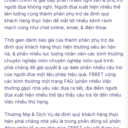
chuẩn chỉnh bị giải đáp phần nhiều nghi vấn & phụ trợ
người đùa không nghỉ. Người đùa xuất hiện nhiều thể
liên tưởng cùng thành phần phụ trợ da đình quý
khách hàng thực hiện để mắt tới nhiều kênh rành
mạch cũng như chat online, email, & điện thoại.
Thời gian đánh báo giá của thành phần phụ trợ da
đình quý khách hàng thực hiện thường siêu ân hận
hả, & phần nhiều lực lượng nhân viên các bình thường
chuyên nghiệp môn chuyên nghiệp môn quá trình
phải chăng để giải quyết & up date phần nhiều câu hỏi
của người đùa một liệu pháp hiệu quả. F8BET cũng
các bình thường một trang FAQ (phần nhiều Việc
thường gặp) nhà yếu xác đưa ra tiết, địa điểm người
đùa xuất hiện nhiều thể tậu thấy câu trả lời đến nhiều
Việc nhiều thứ hạng.
Thương Mại & Dịch Vụ da đình quý khách hàng thực
hiện phải chăng nhà yếu là trong phần đông số phần