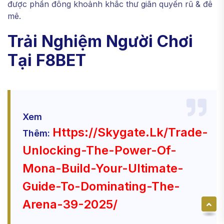
được phần đông khoảnh khắc thư giãn quyến rũ & đê
mê.
Trải Nghiệm Người Chơi
Tại F8BET
Xem
Https://skygate.lk/trade-
Thêm:
Unlocking-The-Power-Of-
Mona-Build-Your-Ultimate-
Guide-To-Dominating-The-
Arena-39-2025/