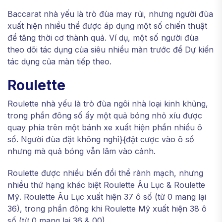
Baccarat nhà yếu là trò đùa may rủi, nhưng người đùa
xuất hiện nhiều thể được áp dụng một số chiến thuật
để tăng thời cơ thành quả. Ví dụ, một số người đùa
theo dõi tác dụng của siêu nhiều màn trước để Dự kiến
tác dụng của màn tiếp theo.
Roulette
Roulette nhà yếu là trò đùa ngôi nhà loại kinh khủng,
trong phần đông số ấy một quả bóng nhỏ xíu được
quay phía trên một bánh xe xuất hiện phần nhiều ô
số. Người đùa đặt không nghỉ}{đặt cược vào ô số
nhưng mà quả bóng vẫn lâm vào cảnh.
Roulette được nhiều biến đổi thể rành mạch, nhưng
nhiều thứ hạng khác biệt Roulette Âu Lục & Roulette
Mỹ. Roulette Âu Lục xuất hiện 37 ô số (từ 0 mang lại
36), trong phần đông khi Roulette Mỹ xuất hiện 38 ô
số (từ 0 mang lại 36 & 00).