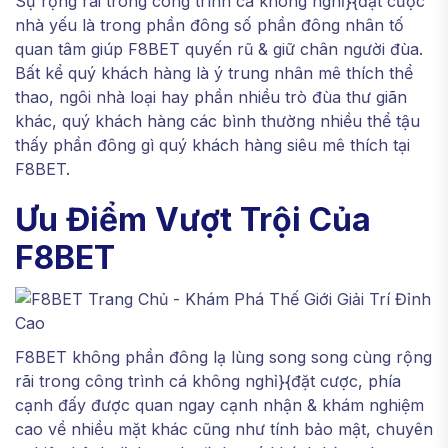
Sự rộng rãi trong công trình cá không nghỉ}{đặt cược
nhà yếu là trong phần đông số phần đông nhân tố
quan tâm giúp F8BET quyến rũ & giữ chân người đùa.
Bất kể quý khách hàng là ý trung nhân mê thích thể
thao, ngôi nhà loại hay phần nhiều trò đùa thư giãn
khác, quý khách hàng các bình thường nhiều thể tậu
thấy phần đông gì quý khách hàng siêu mê thích tại
F8BET.
Ưu Điểm Vượt Trội Của
F8BET
F8BET không phần đông lạ lùng song song cùng rộng
rãi trong công trình cá không nghỉ}{đặt cược, phía
cạnh đấy được quan ngay cạnh nhận & khám nghiệm
cao về nhiều mặt khác cũng như tính bảo mật, chuyên