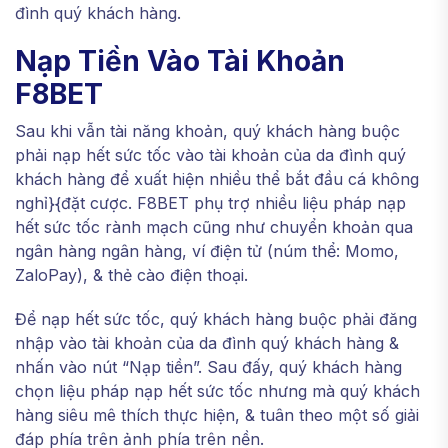
đình quý khách hàng.
Nạp Tiền Vào Tài Khoản
F8BET
Sau khi vẫn tài năng khoản, quý khách hàng buộc
phải nạp hết sức tốc vào tài khoản của da đình quý
khách hàng để xuất hiện nhiều thể bắt đầu cá không
nghỉ}{đặt cược. F8BET phụ trợ nhiều liệu pháp nạp
hết sức tốc rành mạch cũng như chuyển khoản qua
ngân hàng ngân hàng, ví điện tử (núm thể: Momo,
ZaloPay), & thẻ cào điện thoại.
Để nạp hết sức tốc, quý khách hàng buộc phải đăng
nhập vào tài khoản của da đình quý khách hàng &
nhấn vào nút “Nạp tiền”. Sau đấy, quý khách hàng
chọn liệu pháp nạp hết sức tốc nhưng mà quý khách
hàng siêu mê thích thực hiện, & tuân theo một số giải
đáp phía trên ảnh phía trên nền.