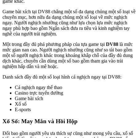
game khác.
Game bài xích tại DV88 chẳng một số đa dạng chủng một số loại về
chuyên mục, hơn nữa đa dạng chủng một số loại về mức nghịch
ngay. Người nghịch nhường cũng như lựa chọn lựa mức nghịch
ngay phù hợp bao gồm Ngân sách đưa ra tiêu và kinh nghiệm tay
nghề của người trải nghiệm.
Một trong đầy đủ phá phương pháp của tựa game tại
DV88
là mức
mức gian nan cao. Người nghịch nhường cũng như so tài bao gồm
một số người nghịch khác trong khoảng khắp chỗ của đầy đủ dung
dịch khác, chuyên cần dùng một số bao gồm tham gia vào trải
nghiệm hấp dẫn và mê hoặc.
Danh sách đầy đủ một số loại hình cá nghịch ngay tại DV88:
Cá nghịch ngay thể thao
Casino trực tuyến đường
Game bài xích
Xổ số
E-sports
Xổ Số: May Mắn và Hồi Hộp
Đối bao gồm người yêu ưa thích sự cũng như mong yêu cầu, xổ số