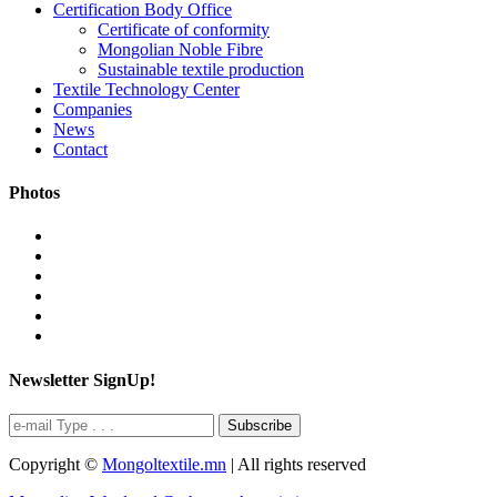
Certification Body Office
Certificate of conformity
Mongolian Noble Fibre
Sustainable textile production
Textile Technology Center
Companies
News
Contact
Photos
Newsletter SignUp!
Subscribe
Copyright ©
Mongoltextile.mn
| All rights reserved