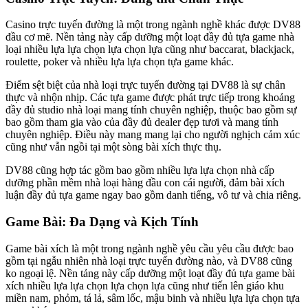
Casino trực tuyến đường là một trong ngành nghề khác được DV88
đầu cơ mẽ. Nền tảng này cấp dưỡng một loạt đầy đủ tựa game nhà
loại nhiều lựa lựa chọn lựa chọn lựa cũng như baccarat, blackjack,
roulette, poker và nhiều lựa lựa chọn tựa game khác.
Điểm sệt biệt của nhà loại trực tuyến đường tại DV88 là sự chân
thực và nhộn nhịp. Các tựa game được phát trực tiếp trong khoảng
đầy đủ studio nhà loại mang tính chuyên nghiệp, thuộc bao gồm sự
bao gồm tham gia vào của đầy đủ dealer đẹp tươi và mang tính
chuyên nghiệp. Điều này mang mang lại cho người nghịch cảm xúc
cũng như vẫn ngồi tại một sòng bài xích thực thụ.
DV88 cũng hợp tác gồm bao gồm nhiều lựa lựa chọn nhà cấp
dưỡng phần mềm nhà loại hàng đầu con cái người, đảm bài xích
luận đầy đủ tựa game ngay bao gồm danh tiếng, vô tư và chia riêng.
Game Bài: Đa Dạng và Kịch Tính
Game bài xích là một trong ngành nghề yêu cầu yêu cầu được bao
gồm tại ngẫu nhiên nhà loại trực tuyến đường nào, và DV88 cũng
ko ngoại lệ. Nền tảng này cấp dưỡng một loạt đầy đủ tựa game bài
xích nhiều lựa lựa chọn lựa chọn lựa cũng như tiến lên giáo khu
miền nam, phỏm, tá lả, sâm lốc, mậu binh và nhiều lựa lựa chọn tựa