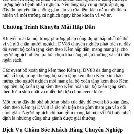
lượng bệnh bệnh nhân nghịch. Nền tảng này cũng được áp dụng
đầy đủ nguyên tắc chống gian lận và rửa tiền, kiên nắm một thiên
nhiên và môi trường cá nghịch ngay khỏe khoắn và vô tư.
Chương Trình Khuyến Mãi Hấp Dẫn
Khuyến mãi là một trong phương pháp công dụng thấp nhất để thú
vị và giữ chân người nghịch. DV88 chuyên nghiệp phát triển ra đầy
đủ event bộ xoàn tặng kèm theo Kèm hấp dẫn, mang mang lại cho
người nghịch nhiều lựa lựa chọn khả năng nhận thưởng và cải thiện
ngân sách.
Các event bộ xoàn tặng kèm theo Kèm tại DV88 đa dạng chủng
một số loại, trong khoảng bộ xoàn tặng kèm theo Kèm xin chào
mừng cho người nghịch mới mang lại bộ xoàn tặng kèm theo Kèm
nạp tiền, bộ xoàn tặng kèm theo Kèm hoàn lại, bộ xoàn tặng kèm
theo Kèm sinh nhật và nhiều lựa lựa chọn event khác.
Một trong đầy đủ phá phương pháp của đầy đủ event bộ xoàn tặng
kèm theo Kèm tại DV88 là rắc rối kiện bao gồm tham gia vào đối
chọi giản. Người nghịch chỉ bao gồm mang lại một số bắt buộc nhất
định là nhường cũng như giành được giải thưởng.
Dịch Vụ Chăm Sóc Khách Hàng Chuyên Nghiệp