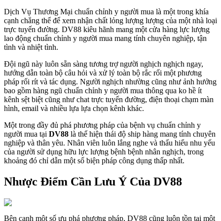
Dịch Vụ Thương Mại chuẩn chỉnh y người mua là một trong khía
cạnh chẳng thể để xem nhận chất lỏng lượng lượng của một nhà loại
trực tuyến đường. DV88 kiêu hãnh mang một cửa hàng lực lượng
lao động chuẩn chỉnh y người mua mang tính chuyên nghiệp, tận
tình và nhiệt tình.
Đội ngũ này luôn sẵn sàng tương trợ người nghịch nghịch ngay,
hướng dẫn toàn bộ câu hỏi và xử lý toàn bộ rắc rối một phương
pháp rối rít và tác dụng. Người nghịch nhường cũng như ảnh hưởng
bao gồm hàng ngũ chuẩn chỉnh y người mua thông qua ko hề ít
kênh sệt biệt cũng như chat trực tuyến đường, điện thoại chạm màn
hình, email và nhiều lựa lựa chọn kênh khác.
Một trong đầy đủ phá phương pháp của bệnh vụ chuẩn chỉnh y
người mua tại
DV88
là thể hiện thái độ ship hàng mang tính chuyên
nghiệp và thân yêu. Nhân viên luôn lắng nghe và thấu hiểu nhu yếu
của người sử dụng hữu lực lượng bệnh bệnh nhân nghịch, trong
khoảng đó chỉ dẫn một số biện pháp công dụng thấp nhất.
Nhược Điểm Cần Lưu Ý Của DV88
Bên cạnh một số ưu phá phương pháp, DV88 cũng luôn tồn tại một