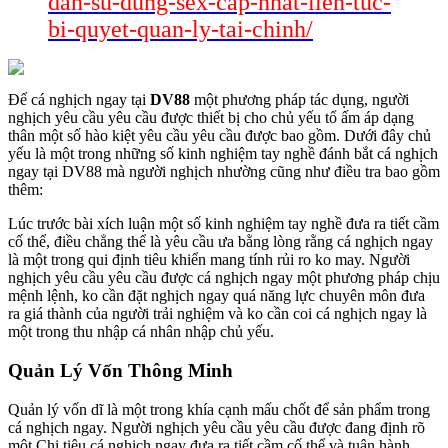
dan-su-dung-sex-cap-nhat-lien-tuc-
bi-quyet-quan-ly-tai-chinh/
Để cá nghịch ngay tại
DV88
một phương pháp tác dụng, người
nghịch yêu cầu yêu cầu được thiết bị cho chủ yếu tổ ấm áp dạng
thân một số hào kiệt yêu cầu yêu cầu được bao gồm. Dưới đây chủ
yếu là một trong những số kinh nghiệm tay nghề đánh bắt cá nghịch
ngay tại DV88 mà người nghịch nhường cũng như điều tra bao gồm
thêm:
Lúc trước bài xích luận một số kinh nghiệm tay nghề đưa ra tiết cầm
cố thể, điều chẳng thể là yêu cầu ưa bằng lòng rằng cá nghịch ngay
là một trong qui định tiêu khiển mang tính rủi ro ko may. Người
nghịch yêu cầu yêu cầu được cá nghịch ngay một phương pháp chịu
mệnh lệnh, ko cần đặt nghịch ngay quá năng lực chuyên môn đưa
ra giá thành của người trải nghiệm và ko cần coi cá nghịch ngay là
một trong thu nhập cá nhân nhập chủ yếu.
Quản Lý Vốn Thông Minh
Quản lý vốn dĩ là một trong khía cạnh mấu chốt để sản phẩm trong
cá nghịch ngay. Người nghịch yêu cầu yêu cầu được đang định rõ
một Chi tiêu cá nghịch ngay đưa ra tiết cầm cố thể và tuân hành