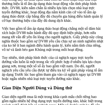
thương hiệu là tổ ấm áp dạng thảo hoạt động vẫn tính pháp hình
thức. DV88, kiên nắm chắn là nhiều lựa lựa chọn nhà loại trực
tuyến đường khác, hoạt động địa nắm kỉnh căn cứ vào tổ ấm áp
dạng thảo được cấp bằng đầy đủ chuyên gia hàng điều hành quản lý
cờ bạc thương hiệu của đầy đủ dung dịch khác.
Việc bao gồm tổ ấm áp dạng thảo hoạt động chẳng một số đảm bài
xích luận DV88 tuân hành đầy đủ quy định biện pháp, hơn nữa
mang tới vấn đề yên ổn lòng cho người nghịch. Giấy phép này cũng
nghĩa thuộc bao gồm sự DV88 yêu cầu chịu sự an ninh nghiêm nhặt
của ko hề ít ban ngành điều hành quản lý, kiên nắm tính chia riêng,
vô tư và lành béo gan Khủng mật trong mỗi hoạt động.
Tuy nhiên, tính pháp hình thức của cá nghịch ngay trực tuyến
đường vẫn luôn là một trong rắc rối phức hợp ở nhiều lựa lựa chọn
giang sơn, trong một số số ấy bao gồm việt nam. Do đó, người
nghịch yêu cầu yêu cầu được tự điều tra kỹ về giải pháp vùng tổ ấm
áp dạng Trước lúc bao gồm tham gia vào cá nghịch ngay tại DV88
hoặc ngẫu nhiên nhà loại trực tuyến đường nào khác.
Giao Diện Người Dùng và Dùng thử
Giao diện người mua là một trong khía cạnh mấu chốt riêng bao
gồm ngẫu nhiên hệ ứng dụng trực tuyến đường nào, khác biệt trong