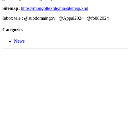
Sitemap:
https://mongoltextile.mn/sitemap.xml
Inbox tele : @subdomaingov | @Appal2024 | @fb882024
Categories
News