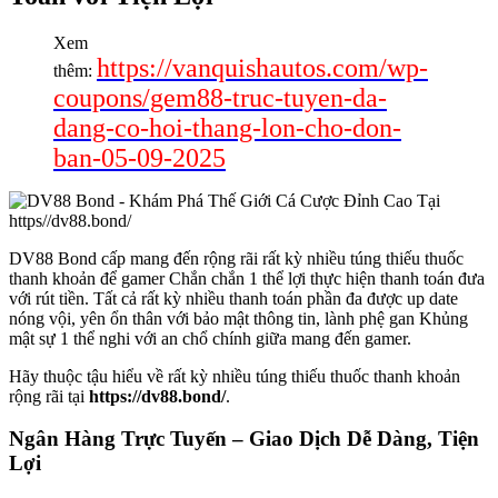
Xem
https://vanquishautos.com/wp-
thêm:
coupons/gem88-truc-tuyen-da-
dang-co-hoi-thang-lon-cho-don-
ban-05-09-2025
DV88 Bond cấp mang đến rộng rãi rất kỳ nhiều túng thiếu thuốc
thanh khoản để gamer Chắn chắn 1 thể lợi thực hiện thanh toán đưa
với rút tiền. Tất cả rất kỳ nhiều thanh toán phần đa được up date
nóng vội, yên ổn thân với bảo mật thông tin, lành phệ gan Khủng
mật sự 1 thể nghi với an chổ chính giữa mang đến gamer.
Hãy thuộc tậu hiểu về rất kỳ nhiều túng thiếu thuốc thanh khoản
rộng rãi tại
https://dv88.bond/
.
Ngân Hàng Trực Tuyến – Giao Dịch Dễ Dàng, Tiện
Lợi