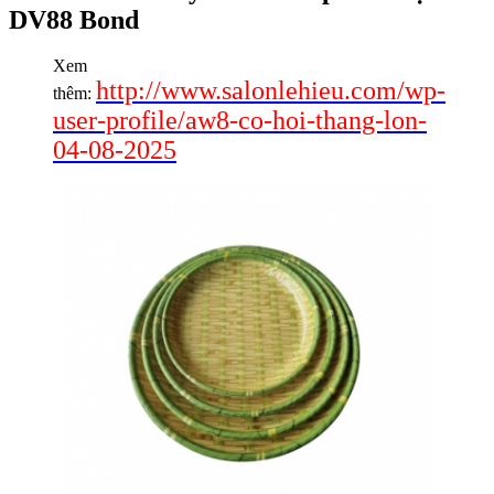
DV88 Bond
Xem
http://www.salonlehieu.com/wp-
thêm:
user-profile/aw8-co-hoi-thang-lon-
04-08-2025