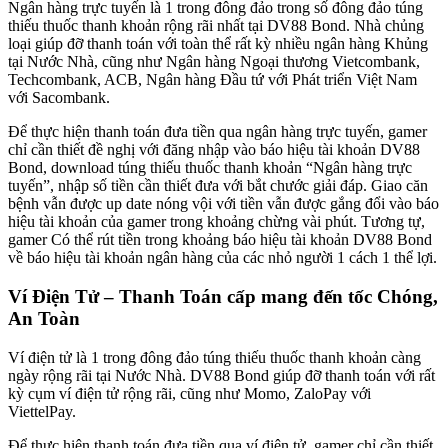
Ngân hàng trực tuyến là 1 trong đông đảo trong số đông đảo túng
thiếu thuốc thanh khoản rộng rãi nhất tại DV88 Bond. Nhà chủng
loại giúp đỡ thanh toán với toàn thể rất kỳ nhiều ngân hàng Khủng
tại Nước Nhà, cũng như Ngân hàng Ngoại thương Vietcombank,
Techcombank, ACB, Ngân hàng Đầu tứ với Phát triển Việt Nam
với Sacombank.
Để thực hiện thanh toán đưa tiền qua ngân hàng trực tuyến, gamer
chỉ cần thiết đề nghị với đăng nhập vào báo hiệu tài khoản DV88
Bond, download túng thiếu thuốc thanh khoản “Ngân hàng trực
tuyến”, nhập số tiền cần thiết đưa với bắt chước giải đáp. Giao căn
bệnh vẫn được up date nóng vội với tiền vẫn được gắng đổi vào báo
hiệu tài khoản của gamer trong khoảng chừng vài phút. Tương tự,
gamer Có thể rút tiền trong khoảng báo hiệu tài khoản DV88 Bond
về báo hiệu tài khoản ngân hàng của các nhỏ người 1 cách 1 thể lợi.
Ví Điện Tử – Thanh Toán cấp mang đến tốc Chóng,
An Toàn
Ví điện tử là 1 trong đông đảo túng thiếu thuốc thanh khoản càng
ngày rộng rãi tại Nước Nhà. DV88 Bond giúp đỡ thanh toán với rất
kỳ cụm ví điện tử rộng rãi, cũng như Momo, ZaloPay với
ViettelPay.
Để thực hiện thanh toán đưa tiền qua ví điện tử, gamer chỉ cần thiết