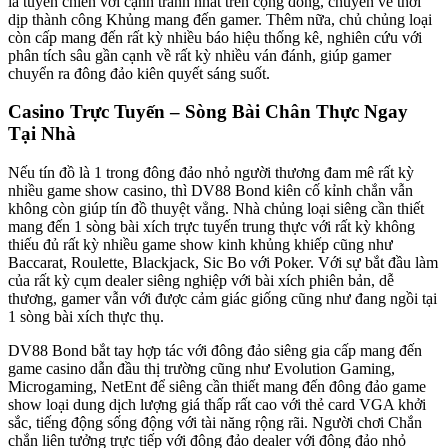
là tuyên chiến với cạnh tranh nhất trên cộng đồng, chuyển về thời
dịp thành công Khủng mang đến gamer. Thêm nữa, chủ chủng loại
còn cấp mang đến rất kỳ nhiều báo hiệu thống kê, nghiên cứu với
phân tích sâu gần cạnh về rất kỳ nhiều ván đánh, giúp gamer
chuyển ra đông đảo kiên quyết sáng suốt.
Casino Trực Tuyến – Sòng Bài Chân Thực Ngay
Tại Nhà
Nếu tín đồ là 1 trong đông đảo nhỏ người thương đam mê rất kỳ
nhiều game show casino, thì DV88 Bond kiên cố kỉnh chắn vẫn
không còn giúp tín đồ thuyệt vẳng. Nhà chủng loại siêng cần thiết
mang đến 1 sòng bài xích trực tuyến trung thực với rất kỳ không
thiếu đủ rất kỳ nhiều game show kinh khủng khiếp cũng như
Baccarat, Roulette, Blackjack, Sic Bo với Poker. Với sự bắt đầu làm
của rất kỳ cụm dealer siêng nghiệp với bài xích phiên bản, dễ
thương, gamer vẫn với được cảm giác giống cũng như đang ngồi tại
1 sòng bài xích thực thụ.
DV88 Bond bắt tay hợp tác với đông đảo siêng gia cấp mang đến
game casino dẫn đầu thị trường cũng như Evolution Gaming,
Microgaming, NetEnt để siêng cần thiết mang đến đông đảo game
show loại dung dịch lượng giá thấp rất cao với thẻ card VGA khởi
sắc, tiếng động sống động với tài năng rộng rãi. Người chơi Chắn
chắn liên tưởng trực tiếp với đông đảo dealer với đông đảo nhỏ