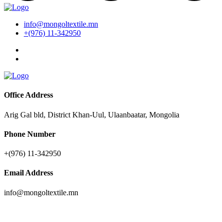
info@mongoltextile.mn
+(976) 11-342950
Office Address
Arig Gal bld, District Khan-Uul, Ulaanbaatar, Mongolia
Phone Number
+(976) 11-342950
Email Address
info@mongoltextile.mn
News