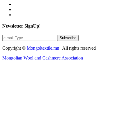
Newsletter SignUp!
Subscribe
Copyright ©
Mongoltextile.mn
| All rights reserved
Mongolian Wool and Cashmere Association