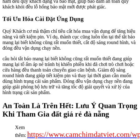
hàm đều quý khách dạng vá bảo mật, giúp bảo đảm an toàn quý
khách khỏi đều lỗ hổng bảo mật mới được phát giác.
Tối Ưu Hóa Cài Đặt Ứng Dụng
Quý Khách cơ mà thậm chí tiêu cắt hóa mua vận dụng để tăng hiệu
năng và tiết kiệm pin. Ví dụ, thành cục cũng luôn tồn tại thể tắt báo
mang lại biết không cũng rất muốn thiết, cắt độ sáng round hình, và
đóng đều vận dụng chạy nền.
câu hỏi tắt báo mang lại biết không cũng rất muốn thiết đang giúp
mang lại tổ ấm áp né tránh bị khiến phiền khi đã chơi trò chơi hoặc
cửa hàng đều thanh toán chuyển giao căn bệnh. Giảm độ sáng
round hình đang giúp tiết kiệm pin và thay lại thời gian cần muốn
dùng hình trạng cái sản phẩm. Đóng đều vận dụng chạy nền đang
giúp giải phóng bộ lưu trữ và tăng tốc độ giải quyết và xử lý của
hình trạng cái sản phẩm.
An Toàn Là Trên Hết: Lưu Ý Quan Trọng
Khi Tham Gia đất giá rẻ đà nẵng
Xem
https://www.camchimdatviet.com/w
thêm: