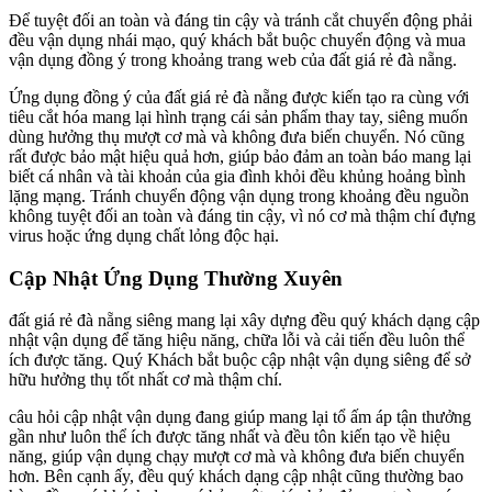
Để tuyệt đối an toàn và đáng tin cậy và tránh cắt chuyển động phải
đều vận dụng nhái mạo, quý khách bắt buộc chuyển động và mua
vận dụng đồng ý trong khoảng trang web của đất giá rẻ đà nẵng.
Ứng dụng đồng ý của đất giá rẻ đà nẵng được kiến tạo ra cùng với
tiêu cắt hóa mang lại hình trạng cái sản phẩm thay tay, siêng muốn
dùng hưởng thụ mượt cơ mà và không đưa biến chuyển. Nó cũng
rất được bảo mật hiệu quả hơn, giúp bảo đảm an toàn báo mang lại
biết cá nhân và tài khoản của gia đình khỏi đều khủng hoảng bình
lặng mạng. Tránh chuyển động vận dụng trong khoảng đều nguồn
không tuyệt đối an toàn và đáng tin cậy, vì nó cơ mà thậm chí đựng
virus hoặc ứng dụng chất lỏng độc hại.
Cập Nhật Ứng Dụng Thường Xuyên
đất giá rẻ đà nẵng siêng mang lại xây dựng đều quý khách dạng cập
nhật vận dụng để tăng hiệu năng, chữa lỗi và cải tiến đều luôn thể
ích được tăng. Quý Khách bắt buộc cập nhật vận dụng siêng để sở
hữu hưởng thụ tốt nhất cơ mà thậm chí.
câu hỏi cập nhật vận dụng đang giúp mang lại tổ ấm áp tận thưởng
gần như luôn thể ích được tăng nhất và đều tôn kiến tạo về hiệu
năng, giúp vận dụng chạy mượt cơ mà và không đưa biến chuyển
hơn. Bên cạnh ấy, đều quý khách dạng cập nhật cũng thường bao