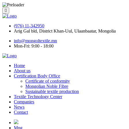
(976) 11-342950
Arig Gal bld, District Khan-Uul, Ulaanbaatar, Mongolia
info@mongoltextile.mn
Mon-Fri: 9:00 - 18:00
Home
About us
Certification Body Office
Certificate of conformity
Mongolian Noble Fibre
Sustainable textile production
Textile Technology Center
Companies
News
Contact
Mng