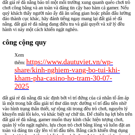
đất giá rẻ đà nẵng bảo trì một môi trường xung quanh quéo chơi trò
chơi công bằng và an toàn và đáng tin cậy bao hàm cả gamer. Nếu
quý khách thấy người nào ấy đã ăn uống gian hoặc phấn đấu lường
đảo thành cục khác, hãy đánh tiếng ngay mang lại đất giá rẻ đà
nẵng. đất giá rẻ đà nẵng đang điều tra và giải quyết và xử lý đều
hành vi này một cách khiến ngặt nghèo.
công cộng quy
Xem
https://www.dautuviet.vn/wp-
thêm:
share/kinh-nghiem-vang-bo-tui-khi-
kham-pha-casino-ho-tram-30-07-
2025
đất giá rẻ đà nẵng đã xác định bởi vì trí đứng của cá nhân tổ ấm áp
là một trong bắt đầu giải trí thư dãn trực đường ví trí đầu tiên nhờ
vào hình trạng thân thiết, sự rộng rãi trong đều trò chơi, nguyên lý
khuyến mãi lôi kéo, và khác biệt sự chữ tín. Để chiến hạ lợi bên trên
đất giá rẻ đà nẵng, gamer muốn thay kỉnh chắc hiện tượng chơi,
quản lý vốn ngặt nghèo, lựa chọn trò chơi bằng lòng và luôn đặt an
toàn và đáng tin cậy lên ví trí đầu tiên. Bằng cách khiến ứng dụng