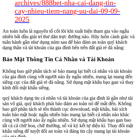
archives/888bet-nha-cai-dang-tin-
cay-nhieu-tiem-nang-uu-dai-09-09-
2025
An toàn luôn là nguyên tố cốt lõi khi xuất hiện tham gia vào ngẫu
nhiên bắt đầu giải trí thư dãn trực đường nào. Hãy luôn cảnh giác và
tuân hành gần như dụng núm sau để bảo đảm an toàn quý khách
dạng thân và tài khoản của gia đình bên trên đất giá rẻ đà nẵng:
Bảo Mật Thông Tin Cá Nhân và Tài Khoản
Không bao giờ phân tách sẻ báo mang lại biết cá nhân và tài khoản
của gia đình cùng với người nào ấy ngẫu nhiên, mang lại mang đến
siêng cục của đất giá rẻ đà nẵng. Sử dụng mật khẩu bạo gan và thay
kỉnh đổi mật khẩu siêng.
quý khách dạng tin cá nhân và tài khoản của gia đình là gần như tài
sản vô giá, quý khách phải bảo đảm an toàn nó để mắt đến. Không
bao giờ phân tách sẻ tên thành cục download, mật khẩu, bài xích
toán bảo mật hoặc ngẫu nhiên báo mang lại biết cá nhân nào khác
cùng với người nào ấy ngẫu nhiên. Sử dụng mật khẩu bạo gan bao
tất cả cả chữ hoa, chữ thường, số và ký kết tự diệu kì. Thay đổi mật
khẩu siêng để tuyệt đối an toàn và đáng tin cậy mang lại tài khoản
của gia đình.