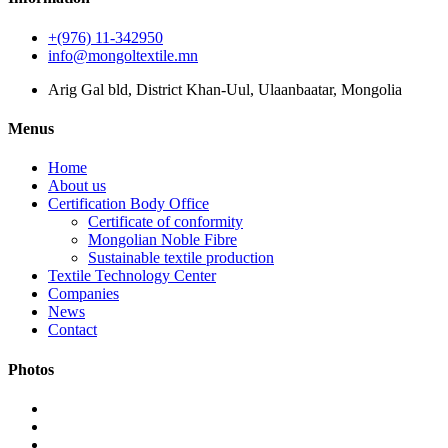
+(976) 11-342950
info@mongoltextile.mn
Arig Gal bld, District Khan-Uul, Ulaanbaatar, Mongolia
Menus
Home
About us
Certification Body Office
Certificate of conformity
Mongolian Noble Fibre
Sustainable textile production
Textile Technology Center
Companies
News
Contact
Photos