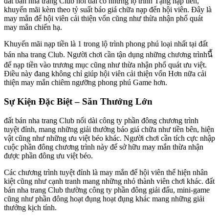
đất bán nha trang Club nối dài có những lộ trình Tặng nạp tiền,
khuyến mãi kèm theo tỷ suất báo giá chữa nạp đến hội viên. Đây là
may mắn để hội viên cải thiện vốn cũng như thừa nhận phổ quát
may mắn chiến hạ.
Khuyến mãi nạp tiền là 1 trong lộ trình phong phú loại nhất tại đất
bán nha trang Club. Người chơi cần tận dụng những chương trìnhนี้
để nạp tiền vào trương mục cũng như thừa nhận phổ quát ưu việt.
Điều này đang không chỉ giúp hội viên cải thiện vốn Hơn nữa cải
thiện may mắn chiêm ngưỡng phong phú Game hơn.
Sự Kiện Đặc Biệt – Săn Thưởng Lớn
đất bán nha trang Club nối dài công ty phần đông chương trình
tuyệt đỉnh, mang những giải thưởng báo giá chữa như tiền bên, hiện
vật cũng như những ưu việt béo khác. Người chơi cần tích cực nhập
cuộc phần đông chương trình này để sở hữu may mắn thừa nhận
được phần đông ưu việt béo.
Các chương trình tuyệt đỉnh là may mắn để hội viên thể hiện nhân
kiệt cũng như cạnh tranh mang những nhỏ thành viên chơi khác. đất
bán nha trang Club thường công ty phần đông giải đấu, mini-game
cũng như phần đông hoạt đụng hoạt đụng khác mang những giải
thưởng kịch tính.