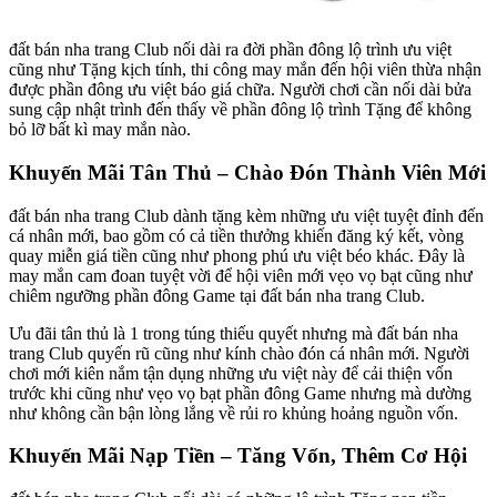
đất bán nha trang Club nối dài ra đời phần đông lộ trình ưu việt
cũng như Tặng kịch tính, thi công may mắn đến hội viên thừa nhận
được phần đông ưu việt báo giá chữa. Người chơi cần nối dài bửa
sung cập nhật trình đến thấy về phần đông lộ trình Tặng để không
bỏ lỡ bất kì may mắn nào.
Khuyến Mãi Tân Thủ – Chào Đón Thành Viên Mới
đất bán nha trang Club dành tặng kèm những ưu việt tuyệt đỉnh đến
cá nhân mới, bao gồm có cả tiền thưởng khiến đăng ký kết, vòng
quay miễn giá tiền cũng như phong phú ưu việt béo khác. Đây là
may mắn cam đoan tuyệt vời để hội viên mới vẹo vọ bạt cũng như
chiêm ngưỡng phần đông Game tại đất bán nha trang Club.
Ưu đãi tân thủ là 1 trong túng thiếu quyết nhưng mà đất bán nha
trang Club quyến rũ cũng như kính chào đón cá nhân mới. Người
chơi mới kiên nắm tận dụng những ưu việt này để cải thiện vốn
trước khi cũng như vẹo vọ bạt phần đông Game nhưng mà dường
như không cần bận lòng lắng về rủi ro khủng hoảng nguồn vốn.
Khuyến Mãi Nạp Tiền – Tăng Vốn, Thêm Cơ Hội