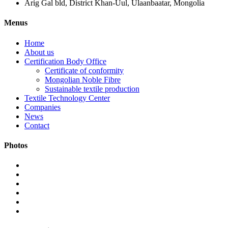
Arig Gal bld, District Khan-Uul, Ulaanbaatar, Mongolia
Menus
Home
About us
Certification Body Office
Certificate of conformity
Mongolian Noble Fibre
Sustainable textile production
Textile Technology Center
Companies
News
Contact
Photos