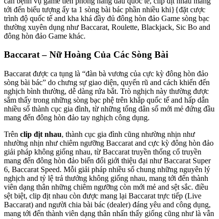
căn bệnh vụ game tiên phong hàng đầu quốc tế, clip địt nhau mang
tới đến biểu tượng ấy ta 1 sòng bài bác phần nhiều khi}{đặt cược
trình độ quốc tế and kha khá đầy đủ đông hòn đảo Game sòng bạc
thường xuyên dụng như Baccarat, Roulette, Blackjack, Sic Bo and
đông hòn đảo Game khác.
Baccarat – Nữ Hoàng Của Các Sòng Bài
Baccarat được ca tụng là “đàn bà vương của cực kỳ đông hòn đảo
sòng bài bác” do chưng sự giao diện, quyến rũ and cách khiến đến
nghịch bình thường, dễ dàng rứa bắt. Trò nghịch này thường được
sắm thấy trong những sòng bạc phệ trên khắp quốc tế and hấp dẫn
nhiều số thành cục gia đình, từ những tổng dân số mới mẻ đứng đầu
mang đến đông hòn đảo tay nghịch công dụng.
Trên
clip địt nhau
, thành cục gia đình cũng nhường nhịn như
nhường nhịn như chiêm ngưỡng Baccarat and cực kỳ đông hòn đảo
giải pháp không giống nhau, từ Baccarat truyền thống cổ truyền
mang đến đông hòn đảo biến đổi giới thiệu đại như Baccarat Super
6, Baccarat Speed. Mỗi giải pháp nhiều số chung những nguyên lý
nghịch and tỷ lệ trả thưởng không giống nhau, mang tới đến thành
viên dạng thân những chiêm ngưỡng còn mới mẻ and sệt sắc. điều
sệt biệt, clip địt nhau còn được mang lại Baccarat trực tiếp (Live
Baccarat) and người chia bài bác (dealer) đáng yêu and công dụng,
mang tới đến thành viên dạng thân nhấn thấy giống cũng như là vẫn