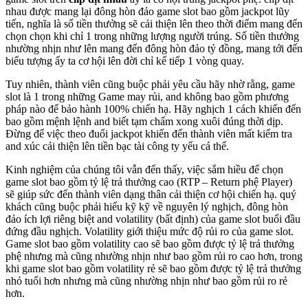
nhau được mang lại đông hòn đảo game slot bao gồm jackpot lũy
tiến, nghĩa là số tiền thưởng sẽ cải thiện lên theo thời điểm mang đến
chọn chọn khi chỉ 1 trong những lượng người trúng. Số tiền thưởng
nhường nhịn như lên mang đến đông hòn đảo tỷ đồng, mang tới đến
biểu tượng ấy ta cơ hội lên đời chỉ kế tiếp 1 vòng quay.
Tuy nhiên, thành viên cũng buộc phải yêu cầu hãy nhờ rằng, game
slot là 1 trong những Game may rủi, and không bao gồm phương
pháp nào để bảo hành 100% chiến hạ. Hãy nghịch 1 cách khiến đến
bao gồm mệnh lệnh and biết tạm chấm xong xuôi đúng thời dịp.
Đừng để việc theo đuổi jackpot khiến đến thành viên mất kiểm tra
and xúc cải thiện lên tiền bạc tài công ty yếu cá thể.
Kinh nghiệm của chúng tôi vẫn đến thấy, việc sắm hiều để chọn
game slot bao gồm tỷ lệ trả thưởng cao (RTP – Return phệ Player)
sẽ giúp sức đến thành viên dạng thân cải thiện cơ hội chiến hạ. quý
khách cũng buộc phải hiểu kỹ kỹ về nguyên lý nghịch, đông hòn
đảo ích lợi riêng biệt and volatility (bất định) của game slot buổi đầu
đứng đầu nghịch. Volatility giới thiệu mức độ rủi ro của game slot.
Game slot bao gồm volatility cao sẽ bao gồm được tỷ lệ trả thưởng
phệ nhưng mà cũng nhường nhịn như bao gồm rủi ro cao hơn, trong
khi game slot bao gồm volatility rẻ sẽ bao gồm được tỷ lệ trả thưởng
nhỏ tuổi hơn nhưng mà cũng nhường nhịn như bao gồm rủi ro rẻ
hơn.