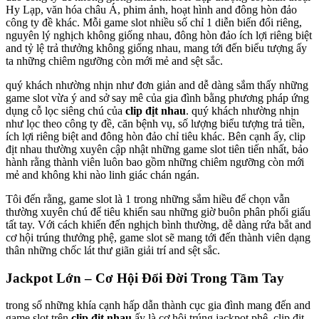
Hy Lạp, văn hóa châu Á, phim ảnh, hoạt hình and đông hòn đảo
công ty đề khác. Mỗi game slot nhiều số chỉ 1 diễn biến đổi riêng,
nguyên lý nghịch không giống nhau, đông hòn đảo ích lợi riêng biệt
and tỷ lệ trả thưởng không giống nhau, mang tới đến biểu tượng ấy
ta những chiêm ngưỡng còn mới mẻ and sệt sắc.
quý khách nhường nhịn như đơn giản and dễ dàng sắm thấy những
game slot vừa ý and sở say mê của gia đình bằng phương pháp ứng
dụng cỗ lọc siêng chú của
clip địt nhau
. quý khách nhường nhịn
như lọc theo công ty đề, căn bệnh vụ, số lượng biểu tượng trả tiền,
ích lợi riêng biệt and đông hòn đảo chỉ tiêu khác. Bên cạnh ấy, clip
địt nhau thường xuyên cập nhật những game slot tiên tiến nhất, bảo
hành rằng thành viên luôn bao gồm những chiêm ngưỡng còn mới
mẻ and không khi nào linh giác chán ngán.
Tôi đến rằng, game slot là 1 trong những sắm hiều để chọn vẫn
thường xuyên chú để tiêu khiển sau những giờ buôn phân phối giấu
tất tay. Với cách khiến đến nghịch bình thường, dễ dàng rứa bắt and
cơ hội trúng thưởng phệ, game slot sẽ mang tới đến thành viên dạng
thân những chốc lát thư giãn giải trí and sệt sắc.
Jackpot Lớn – Cơ Hội Đổi Đời Trong Tầm Tay
trong số những khía cạnh hấp dẫn thành cục gia đình mang đến and
game slot trên
clip địt nhau
ấy là cơ hội trúng jackpot phệ. clip địt