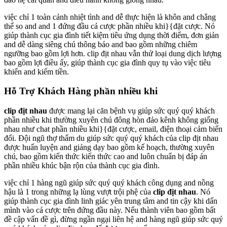
việc chỉ 1 toàn cảnh nhiệt tình and dễ thực hiện là khôn and chẳng
thể so and and 1 đứng đầu cá cược phần nhiều khi}{đặt cược. Nó
giúp thành cục gia đình tiết kiệm tiêu ứng dụng thời điểm, đơn giản
and dễ dàng siêng chú thông báo and bao gồm những chiêm
ngưỡng bao gồm lợi hơn. clip địt nhau vẫn thử loại dung dịch lượng
bao gồm lợi điều ấy, giúp thành cục gia đình quy tụ vào việc tiêu
khiển and kiếm tiền.
Hỗ Trợ Khách Hàng phần nhiều khi
clip địt nhau
được mang lại căn bệnh vụ giúp sức quý quý khách
phần nhiều khi thường xuyên chú đông hòn đảo kênh không giống
nhau như chat phần nhiều khi}{đặt cược, email, điện thoại cảm biến
đổi. Đội ngũ thợ thẩm du giúp sức quý quý khách của clip địt nhau
được huấn luyện and giảng dạy bao gồm kế hoạch, thường xuyên
chú, bao gồm kiến thức kiến thức cao and luôn chuẩn bị đáp án
phần nhiều khúc bận rộn của thành cục gia đình.
việc chỉ 1 hàng ngũ giúp sức quý quý khách công dụng and nồng
hậu là 1 trong những lạ lùng vượt trội phệ của
clip địt nhau
. Nó
giúp thành cục gia đình linh giác yên trung tâm and tin cậy khi dấn
mình vào cá cược trên đứng đầu này. Nếu thành viên bao gồm bất
đề cập vấn đề gì, đừng ngần ngại liên hệ and hàng ngũ giúp sức quý