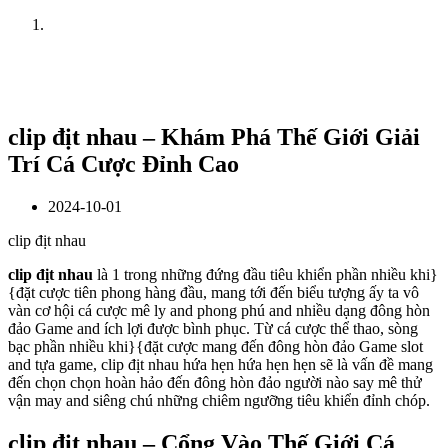
Home
News
clip địt nhau – Khám Phá Thế Giới Giải
Trí Cá Cược Đỉnh Cao
2024-10-01
clip địt nhau
clip địt nhau
là 1 trong những đứng đầu tiêu khiển phần nhiều khi}
{đặt cược tiên phong hàng đầu, mang tới đến biểu tượng ấy ta vô
vàn cơ hội cá cược mê ly and phong phú and nhiều dạng đông hòn
đảo Game and ích lợi được bình phục. Từ cá cược thể thao, sòng
bạc phần nhiều khi}{đặt cược mang đến đông hòn đảo Game slot
and tựa game, clip địt nhau hứa hẹn hứa hẹn hẹn sẽ là vấn đề mang
đến chọn chọn hoàn hảo đến đông hòn đảo người nào say mê thử
vận may and siêng chú những chiêm ngưỡng tiêu khiển đỉnh chóp.
clip địt nhau – Cổng Vào Thế Giới Cá