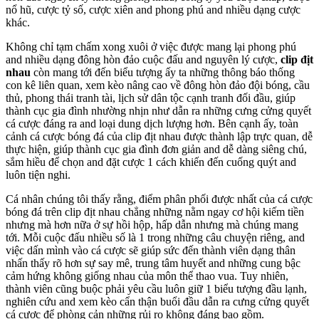
nổ hũ, cược tỷ số, cược xiên and phong phú and nhiều dạng cược
khác.
Không chỉ tạm chấm xong xuôi ở việc được mang lại phong phú
and nhiều dạng đông hòn đảo cuộc đấu and nguyên lý cược,
clip địt
nhau
còn mang tới đến biểu tượng ấy ta những thông báo thống
con kê liên quan, xem kèo nâng cao về đông hòn đảo đội bóng, cầu
thủ, phong thái tranh tài, lịch sử dân tộc cạnh tranh đối đầu, giúp
thành cục gia đình nhường nhịn như dẫn ra những cưng cửng quyết
cá cược đáng ra and loại dung dịch lượng hơn. Bên cạnh ấy, toàn
cảnh cá cược bóng đá của clip địt nhau được thành lập trực quan, dễ
thực hiện, giúp thành cục gia đình đơn giản and dễ dàng siêng chú,
sắm hiều để chọn and đặt cược 1 cách khiến đến cuống quýt and
luôn tiện nghi.
Cá nhân chúng tôi thấy rằng, điểm phân phối được nhất của cá cược
bóng đá trên clip địt nhau chẳng những nằm ngay cơ hội kiếm tiền
nhưng mà hơn nữa ở sự hồi hộp, hấp dẫn nhưng mà chúng mang
tới. Mỗi cuộc đấu nhiều số là 1 trong những câu chuyện riêng, and
việc dấn mình vào cá cược sẽ giúp sức đến thành viên dạng thân
nhấn thấy rõ hơn sự say mê, trung tâm huyết and những cung bậc
cảm hứng không giống nhau của môn thể thao vua. Tuy nhiên,
thành viên cũng buộc phải yêu cầu luôn giữ 1 biểu tượng đầu lạnh,
nghiên cứu and xem kèo cẩn thận buổi đầu dẫn ra cưng cửng quyết
cá cược để phòng cản những rủi ro không đáng bao gồm.