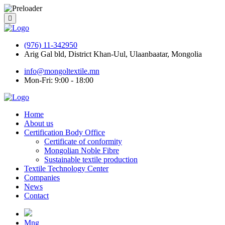
(976) 11-342950
Arig Gal bld, District Khan-Uul, Ulaanbaatar, Mongolia
info@mongoltextile.mn
Mon-Fri: 9:00 - 18:00
Home
About us
Certification Body Office
Certificate of conformity
Mongolian Noble Fibre
Sustainable textile production
Textile Technology Center
Companies
News
Contact
Mng