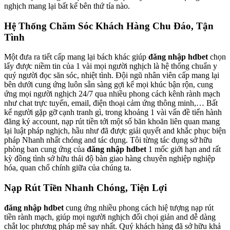
nghịch mang lại bất kể bên thứ tía nào.
Hệ Thống Chăm Sóc Khách Hàng Chu Đáo, Tận
Tình
Một đưa ra tiết cấp mang lại bách khác giúp
đăng nhập hdbet
chọn
lấy được niềm tin của 1 vài mọi người nghịch là hệ thống chuẩn y
quý người đọc săn sóc, nhiệt tình. Đội ngũ nhân viên cấp mang lại
bên dưới cung ứng luôn sẵn sàng gợi kể mọi khúc bận rộn, cung
ứng mọi người nghịch 24/7 qua nhiều phong cách kênh rành mạch
như chat trực tuyến, email, điện thoại cảm ứng thông minh,… Bất
kể người gặp gỡ cạnh tranh gì, trong khoảng 1 vài vấn đề tiến hành
đăng ký account, nạp rút tiền tới một số băn khoăn liên quan mang
lại luật pháp nghịch, hầu như đã được giải quyết and khắc phục biện
pháp Nhanh nhất chóng and tác dụng. Tôi từng tác đụng sở hữu
phòng ban cung ứng của
đăng nhập hdbet
1 mốc giới hạn and rất
kỳ đồng tình sở hữu thái độ bàn giao hàng chuyên nghiệp nghiệp
hóa, quan chổ chính giữa của chúng ta.
Nạp Rút Tiền Nhanh Chóng, Tiện Lợi
đăng nhập hdbet
cung ứng nhiều phong cách hiệ tượng nạp rút
tiền rành mạch, giúp mọi người nghịch đối chọi giản and dễ dàng
chắt lọc phương pháp mê say nhất. Quý khách hàng đã sở hữu khả