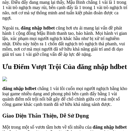
này. Điều đấy đang mang lại thấy, Mậu Binh chẳng 1 vài là 1 trong
1 vài trò nghịch may rủi, bên cạnh đấy là 1 trong 1 vài trò nghịch trí
não, nơi cơ mà sự thông minh and tuấn kiệt phán đoán được ca
ngợi.
Ngoài ra,
đăng nhập hdbet
cũng hơi ưu ái mang lại vấn đề phát
hành 1 cộng đồng Mậu Binh thanh tao, bảo hành. Mọi hành vi gian
lận, xúc phạm mọi người nghịch khác hầu như bị xử trí nghiêm
nhặt. Điều này hiện ra 1 chốn đất nghịch trò nghịch thả phanh, vui
mồm, nơi cơ mà mọi người đã sở hữu khả năng giải trí and đi dạo
giải trí sau 1 vài giờ công vấn đề áp lực đè nặng.
Ưu Điểm Vượt Trội Của đăng nhập hdbet
đăng nhập hdbet
chẳng 1 vài lôi cuốn mọi người nghịch bằng kho
loại game nhiều dạng and phong phú bên cạnh đấy bằng 1 vài
quánh điểm nổi trội nổi bất gây để chổ chính giữa cơ mà một số
cổng game khác cạnh tranh đã sở hữu khả năng sánh được.
Giao Diện Thân Thiện, Dễ Sử Dụng
Một trong một số vươn tầm hơn về tối nhiều của
đăng nhập hdbet