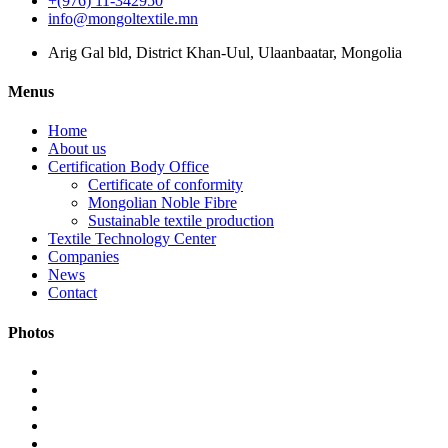
+(976) 11-342950
info@mongoltextile.mn
Arig Gal bld, District Khan-Uul, Ulaanbaatar, Mongolia
Menus
Home
About us
Certification Body Office
Certificate of conformity
Mongolian Noble Fibre
Sustainable textile production
Textile Technology Center
Companies
News
Contact
Photos