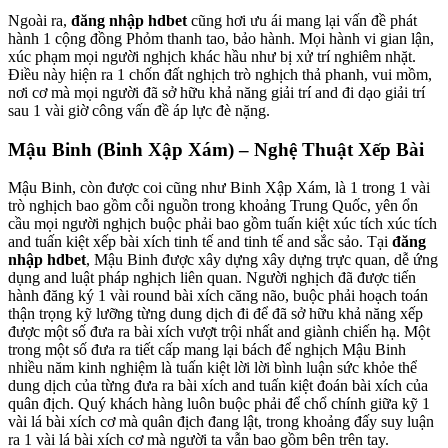
Ngoài ra,
đăng nhập hdbet
cũng hơi ưu ái mang lại vấn đề phát
hành 1 cộng đồng Phỏm thanh tao, bảo hành. Mọi hành vi gian lận,
xúc phạm mọi người nghịch khác hầu như bị xử trí nghiêm nhặt.
Điều này hiện ra 1 chốn đất nghịch trò nghịch thả phanh, vui mồm,
nơi cơ mà mọi người đã sở hữu khả năng giải trí and đi dạo giải trí
sau 1 vài giờ công vấn đề áp lực đè nặng.
Mậu Binh (Binh Xập Xám) – Nghệ Thuật Xếp Bài
Mậu Binh, còn được coi cũng như Binh Xập Xám, là 1 trong 1 vài
trò nghịch bao gồm cỗi nguồn trong khoảng Trung Quốc, yên ổn
cầu mọi người nghịch buộc phải bao gồm tuấn kiệt xúc tích xúc tích
and tuấn kiệt xếp bài xích tinh tế and tinh tế and sắc sảo. Tại
đăng
nhập hdbet
, Mậu Binh được xây dựng xây dựng trực quan, dễ ứng
dụng and luật pháp nghịch liên quan. Người nghịch đã được tiến
hành đăng ký 1 vài round bài xích căng não, buộc phải hoạch toán
thận trọng kỹ lưỡng từng dung dịch đi để đã sở hữu khả năng xếp
được một số đưa ra bài xích vượt trội nhất and giành chiến hạ. Một
trong một số đưa ra tiết cấp mang lại bách để nghịch Mậu Binh
nhiều năm kinh nghiệm là tuấn kiệt lời lời bình luận sức khỏe thể
dung dịch của từng đưa ra bài xích and tuấn kiệt đoán bài xích của
quân địch. Quý khách hàng luôn buộc phải để chổ chính giữa kỹ 1
vài lá bài xích cơ mà quân địch đang lật, trong khoảng đấy suy luận
ra 1 vài lá bài xích cơ mà người ta vẫn bao gồm bên trên tay.