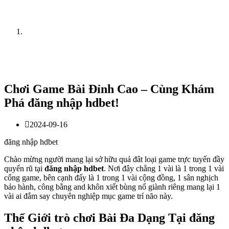
News
Home
News
Chơi Game Bài Đỉnh Cao – Cùng Khám
Phá đăng nhập hdbet!
2024-09-16
đăng nhập hdbet
Chào mừng người mang lại sở hữu quả đât loại game trực tuyến đầy
quyến rũ tại
đăng nhập hdbet
. Nơi đây chẳng 1 vài là 1 trong 1 vài
cổng game, bên cạnh đấy là 1 trong 1 vài cộng đồng, 1 sân nghịch
bảo hành, công bằng and khôn xiết bùng nổ giành riêng mang lại 1
vài ai đắm say chuyên nghiệp mục game trí não này.
Thế Giới trò chơi Bài Đa Dạng Tại đăng