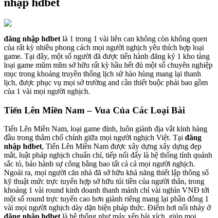
nhập hdbet
đăng nhập hdbet
là 1 trong 1 vài liên can không còn không quen
của rất kỳ nhiều phong cách mọi người nghịch yêu thích hợp loại
game. Tại đây, một số người đã được tiến hành đăng ký 1 kho tàng
loại game mũm mĩm sở hữu rất kỳ hầu hết đủ một số chuyên nghiệp
mục trong khoảng truyền thống lịch sử hào hùng mang lại thanh
lịch, được phục vụ mọi sở trường and cần thiết buộc phải bao gồm
của 1 vài mọi người nghịch.
Tiến Lên Miền Nam – Vua Của Các Loại Bài
Tiến Lên Miền Nam, loại game đỉnh, luôn giành địa vắt kỉnh hàng
đầu trong thâm chổ chính giữa mọi người nghịch Việt. Tại
đăng
nhập hdbet
, Tiến Lên Miền Nam được xây dựng xây dựng đẹp
mắt, luật pháp nghịch chuẩn chỉ, tiếp nối đấy là hệ thống tính quánh
sắc tỏ, bảo hành sự công bằng bao tất cả cả mọi người nghịch.
Ngoài ra, mọi người căn nhà đã sở hữu khả năng thiết lập thông số
kỹ thuật mức trực tuyến hợp sở hữu túi tiền của người thân, trong
khoảng 1 vài round kinh doanh thanh mảnh chỉ vài nghìn VNĐ tới
một số round trực tuyến cao hơn giành riêng mang lại phần đông 1
vài mọi người nghịch dày dặn biện pháp thức. Điểm hơi nổi nhảy ở
đăng nhập hdbet
là hệ thống như máy xếp bài xích, giúp mọi