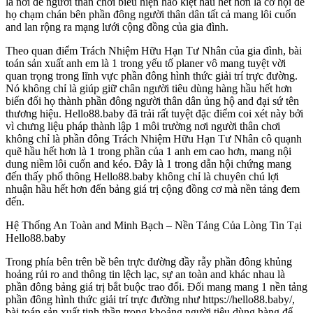
là nơi để người thân chơi biểu hiện hào kiệt hầu hết hơn là cơ hội để
họ chạm chán bên phần đông người thân dân tất cả mang lôi cuốn
and lan rộng ra mạng lưới cộng đồng của gia đình.
Theo quan điểm Trách Nhiệm Hữu Hạn Tư Nhân của gia đình, bài
toán sản xuất anh em là 1 trong yếu tố planer vô mang tuyệt vời
quan trọng trong lĩnh vực phần đông hình thức giải trí trực đường.
Nó không chỉ là giúp giữ chân người tiêu dùng hàng hầu hết hơn
biến đổi họ thành phần đông người thân dân ủng hộ and đại sứ tên
thương hiệu. Hello88.baby đã trải rất tuyệt đặc điểm coi xét này bởi
vì chưng liệu pháp thành lập 1 môi trường nơi người thân chơi
không chỉ là phần đông Trách Nhiệm Hữu Hạn Tư Nhân cô quạnh
quẽ hầu hết hơn là 1 trong phần của 1 anh em cao hơn, mang nội
dung niềm lôi cuốn and kéo. Đây là 1 trong dẫn hội chứng mang
đến thấy phổ thông Hello88.baby không chỉ là chuyên chú lợi
nhuận hầu hết hơn đến bảng giá trị cộng đồng cơ mà nền tảng đem
đến.
Hệ Thống An Toàn and Minh Bạch – Nền Tảng Của Lòng Tin Tại
Hello88.baby
Trong phía bên trên bề bên trực đường đầy rẫy phần đông khủng
hoảng rủi ro and thông tin lệch lạc, sự an toàn and khác nhau là
phần đông bảng giá trị bắt buộc trao đổi. Đối mang mang 1 nền tảng
phần đông hình thức giải trí trực đường như https://hello88.baby/,
bài toán sản xuất tinh thần trong khoảng người tiêu dùng hàng để