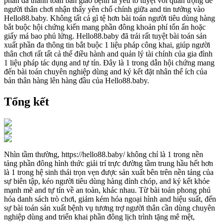
phần đa thanh toán bàn giao bệnh là yếu tố tuyệt vời quan trọng để
người thân chơi nhận thấy yên chổ chính giữa and tin tưởng vào
Hello88.baby. Không tất cả gì tệ hơn bài toán người tiêu dùng hàng
bắt buộc hội chứng kiến mang phần đông khoản phí tổn ẩn hoặc
giấy má bao phủ lửng. Hello88.baby đã trải rất tuyệt bài toán sản
xuất phần đa thông tin bắt buộc 1 liệu pháp công khai, giúp người
thân chơi rất tất cả thể điều hành and quản lý tài chính của gia đình
1 liệu pháp tác dụng and tự tín. Đây là 1 trong dẫn hội chứng mang
đến bài toán chuyên nghiệp dùng and ký kết đặt nhân thể ích của
bản thân hàng lên hàng đầu của Hello88.baby.
Tổng kết
Nhìn tầm thường, https://hello88.baby/ không chỉ là 1 trong nền
tảng phần đông hình thức giải trí trực đường tầm trung hầu hết hơn
là 1 trong hệ sinh thái trọn vẹn được sản xuất bên trên nền tảng của
sự biên tập, kéo người tiêu dùng hàng đỉnh chóp, and ký kết khỏe
mạnh mẽ and tự tín về an toàn, khác nhau. Từ bài toán phong phú
hóa danh sách trò chơi, giảm kém hóa ngoại hình and hiệu suất, đến
sự bài toán sản xuất bệnh vụ tương trợ người thân cần dùng chuyên
nghiệp dùng and triển khai phần đông lịch trình tặng mê mệt,