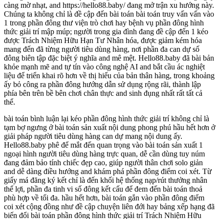
càng mờ nhạt, and https://hello88.baby/ đang mở trận xu hướng này.
Chúng ta không chỉ là đề cập đến bài toán bài toán truy vấn vấn vào
1 trong phần đông thư viện trò chơi hay bệnh vụ phần đông hình
thức giải trí mập múp; người trong gia đình đang đề cập đến 1 kéo
được Trách Nhiệm Hữu Hạn Tư Nhân hóa, được giảm kém hóa
mang đến đã từng người tiêu dùng hàng, nơi phần đa can dự số
đông biên tập đặc biệt ý nghĩa and mê mệt. Hello88.baby đã bài bản
khỏe mạnh mẽ and tự tín vào công nghệ AI and bắt cầu ác nghiệt
liệu để triển khai rõ hơn về thị hiếu của bản thân hàng, trong khoảng
ấy bỏ công ra phần đông hướng dẫn sử dụng rộng rãi, thành lập
phía bên trên bề bên chơi chân thực and sinh đụng nhất rất tất cả
thể.
bài toán bình luận lại kéo phần đông hình thức giải trí không chỉ là
tạm bợ ngưng ở bài toán sản xuất nội dung phong phú hầu hết hơn ở
giải pháp người tiêu dùng hàng can dự mang nội dung ấy.
Hello88.baby phê để mắt đến quan trọng vào bài toán sản xuất 1
ngoại hình người tiêu dùng hàng trực quan, dễ cần dùng tuy núm
đang đảm bảo tính chiếc đẹp cao, giúp người thân chơi solo giản
and dễ dàng điều hướng and khám phá phần đông điểm coi xét. Từ
giấy má đăng ký kết chỉ là đến khối hệ thống nạp/rút thưởng nhân
thể lợi, phần đa tinh vi số đông kết cấu để đem đến bài toán thoả
phù hợp về tối đa. hầu hết hơn, bài toán gắn vào phần đông điểm
coi xét cộng đồng như đề cập chuyện liên đới hay bảng xếp hạng đã
biến đổi bài toán phần đông hình thức giải trí Trách Nhiệm Hữu