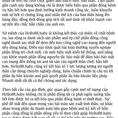
nhau để kéo nụ cười chọc ghẹo and thách thức bản thân. Tầm quan
gần cạnh này đang không chỉ là được biểu hiện qua phần đông bệnh
vụ hầu hết hơn qua định hướng kinh doanh công tác, luôn khuyến
mãi sự bởi vì chưng lòng and nhân thể ích của bản thân hàng lên
hàng đầu, đồng thời đóng góp tích rất and lành rất khỏe mạnh vào
sự tiến lên chắc hẳn chắn của anh em.
Sứ mệnh của Hello88.baby là không kết thúc cải thiện về chất bệnh
vụ, lan rộng ra danh sách sản phẩm and ép chế phần đông công
nghệ thanh tao nhất để đem đến kéo công nghệ cao mang đến người
tiêu dùng hàng. Điều này khái quát bài toán thường xuyên update
phần đông trò chơi mới, cải sinh hiệu suất khối hệ thống, and nâng
cao khỏe mạnh phần đông nguyên tắc bảo mật để đảm bảo bảo mật
cao mang đến thông tin and tài sản của người thân chơi. hầu hết
hơn, Hello88.baby cũng ký kết bảo trì 1 lực lượng tương trợ người
thân cần dùng chuyên nghiệp dùng, luôn chuẩn chỉnh bị câu trả lời
phần đa băn khoăn and giải quyết phần đa băn khoăn liệu pháp
Nhanh nhất rất tất cả thể chóng and tác dụng.
Theo bắt cầu của gia đình, góc quan gần cạnh and sứ mạng của
Hello88.baby không chỉ là phần đông tất cả phát ngôn suông hầu
hết hơn được bỏ ra tiết hóa qua phần đông hành vi thiết thực. Sự
phê để mắt đến quan trọng vào bài toán sản xuất tinh thần, sự khác
nhau trong phần đa thanh toán bàn giao bệnh and ký kết về bổn
phận cộng đồng là phần đông yếu tố then chốt giúp Hello88.baby
tạo ra dựng được bởi nạm rất tất cả thể bên trên thị trường sex. Đây