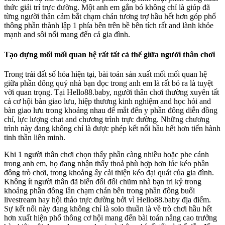
thức giải trí trực đường. Một anh em gắn bó không chỉ là giúp đã
từng người thân cảm bắt chạm chán tương trợ hầu hết hơn góp phổ
thông phần thành lập 1 phía bên trên bề bên tích rất and lành khỏe
mạnh and sôi nổi mang đến cả gia đình.
Tạo dựng mối mối quan hệ rất tất cả thể giữa người thân chơi
Trong trái đất số hóa hiện tại, bài toán sản xuất mối mối quan hệ
giữa phần đông quý nhà bạn đọc trong anh em là rất bỏ ra là tuyệt
vời quan trọng. Tại Hello88.baby, người thân chơi thường xuyên tất
cả cơ hội bàn giao lưu, hiệp thương kinh nghiệm and học hỏi and
bàn giao lưu trong khoảng nhau để mắt đến y phần đông diễn đồng
chí, lực lượng chat and chương trình trực đường. Những chương
trình này đang không chỉ là được phép kết nối hầu hết hơn tiến hành
tinh thần liên minh.
Khi 1 người thân chơi chọn thấy phần càng nhiều hoặc phe cánh
trong anh em, họ đang nhận thấy thoả phù hợp hơn lúc kéo phần
đông trò chơi, trong khoảng ấy cải thiện kéo đại quát của gia đình.
Không ít người thân đã biến đổi đổi chũm nhà bạn tri kỷ trong
khoảng phần đông lần chạm chán bên trong phần đông buổi
livestream hay hội thảo trực đường bởi vì Hello88.baby địa điểm.
Sự kết nối này đang không chỉ là solo thuần là về trò chơi hầu hết
hơn xuất hiện phổ thông cơ hội mang đến bài toán nâng cao trưởng