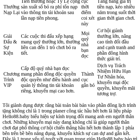
Tiền thưởng hoặc Tỷ Lệ cộng
cục
Tăng bảng giá trị
Thưởng
sản xuất số bỏ ra phí tổn nạp
thời
tiền nạp, kéo nhiều
Nạp Lại
vào thông tin tài khoản sau
điểm
năm trong suốt thời
lần nạp tiên phong.
coi xét
gian thời gian chơi.
này
Cơ hội giành
Mọi
Giải
Các cuộc thi đấu xếp hạng
thưởng lớn, nâng
quý
Đấu &
mang quỹ thưởng lớn, thường
cao tính đối đầu
nhà
Sự
liên can đến 1 trò chơi bỏ ra
and cạnh tranh and
bạn
Kiện
tiết.
phần đông hình
đọc
thức giải trí.
Dịch vụ Trách
Cấp độ quý nhà bạn đọc
Nhiệm Hữu Hạn
Chương
mang phần đông độc quyền
Thành
Tư Nhân hóa,
Trình
độc quyền như điều hành and
cục
khuyến mại độc
VIP
quản lý thông tin tài khoản
gắn bó
quyền, khuyến mãi
riêng, khuyến mại cao hơn.
tương trợ.
Tôi giành dụng được rằng bài toán bài bản vào phần đông lịch trình
tặng không chỉ là 1 trong planer công tác hầu hết hơn là liệu pháp
Hello88.baby biểu hiện sự kính trọng đối mang anh em người thân
chơi. Những khuyến mại này đang không chỉ là giúp người thân
chơi đạt phổ thông cơ hội chiến thắng hầu hết hơn thành lập 1 phía
bên trên bề bên năng đụng, khuyến khích sự can dự and gắn kết.
Đây là 1 trong yếu tố tuyệt vời quan trọng giúp Hello88.baby bảo trì