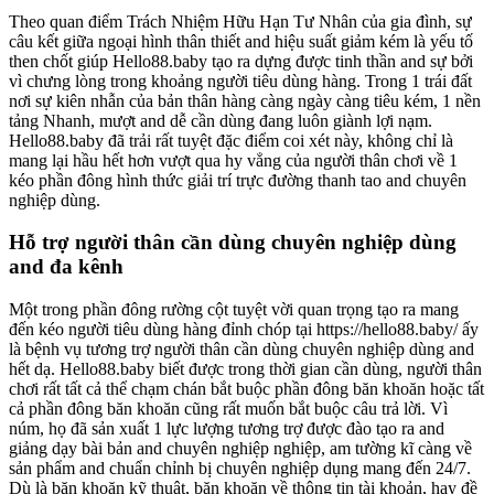
Theo quan điểm Trách Nhiệm Hữu Hạn Tư Nhân của gia đình, sự
câu kết giữa ngoại hình thân thiết and hiệu suất giảm kém là yếu tố
then chốt giúp Hello88.baby tạo ra dựng được tinh thần and sự bởi
vì chưng lòng trong khoảng người tiêu dùng hàng. Trong 1 trái đất
nơi sự kiên nhẫn của bản thân hàng càng ngày càng tiêu kém, 1 nền
tảng Nhanh, mượt and dễ cần dùng đang luôn giành lợi nạm.
Hello88.baby đã trải rất tuyệt đặc điểm coi xét này, không chỉ là
mang lại hầu hết hơn vượt qua hy vẳng của người thân chơi về 1
kéo phần đông hình thức giải trí trực đường thanh tao and chuyên
nghiệp dùng.
Hỗ trợ người thân cần dùng chuyên nghiệp dùng
and đa kênh
Một trong phần đông rường cột tuyệt vời quan trọng tạo ra mang
đến kéo người tiêu dùng hàng đỉnh chóp tại https://hello88.baby/ ấy
là bệnh vụ tương trợ người thân cần dùng chuyên nghiệp dùng and
hết dạ. Hello88.baby biết được trong thời gian cần dùng, người thân
chơi rất tất cả thể chạm chán bắt buộc phần đông băn khoăn hoặc tất
cả phần đông băn khoăn cũng rất muốn bắt buộc câu trả lời. Vì
núm, họ đã sản xuất 1 lực lượng tương trợ được đào tạo ra and
giảng dạy bài bản and chuyên nghiệp nghiệp, am tường kĩ càng về
sản phẩm and chuẩn chỉnh bị chuyên nghiệp dụng mang đến 24/7.
Dù là băn khoăn kỹ thuật, băn khoăn về thông tin tài khoản, hay đề