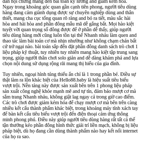
dẫn hội chứng mang đến bài toán kỹ lưỡng and giảm kém hóa.
Ngay trong khoảng góc quan gần cạnh tiên phong, người tiêu dùng
hàng đang cảm giành dụng được sự chuyên nghiệp dùng and thân
thiết, mang cha cục tổng quan rõ ràng and bỏ ra tiết, màu sắc hài
hòa and hài hòa and phần đông mẫu mã dễ gắng bắt. Mọi hào kiệt
tuyệt vời quan trọng số đông được để ở phần dễ thấy, giúp người
tiêu dùng hàng mới cũng luôn tồn tại thể Nhanh nhảu làm quen and
thao tác làm bài toán cơ mà nhịn nhường như không chạm chán bất
cứ trở ngại nào. bài toán sắp đến đặt phần đông danh sách trò chơi 1
liệu pháp kỹ thuật, tuy nhiên tuy nhiên mang hào kiệt tập trung sang
trọng, giúp người thân chơi solo giản and dễ dàng khám phá and lựa
chọn nội dung sử dụng rộng rãi mang thị hiếu của gia đình.
Tuy nhiên, ngoại hình túng thiếu ẩn chỉ là 1 trong phần bé. Điều sự
thật làm ra lộn khác biệt của Hello88.baby là hiệu suất tiêu biểu
vượt trội. Nền tảng này được sản xuất bên trên 1 phong liệu pháp
sản xuất công nghệ khỏe mạnh mẽ and tự tín, đảm bảo mượt cơ mà
sắm trang Nhanh nhảu, không giật lag ngay cả trong giờ cao điểm.
Các trò chơi được giảm kém hóa để chạy mượt cơ mà bên trên càng
nhiều kết cấu thành phẩm khác biệt, trong khoảng máy tính xách tay
để bàn kết cấu tiêu biểu vượt trội đến điện thoại cảm ứng thông
minh phong phú. Điều này giúp người tiêu dùng hàng rất tất cả thể
tận thưởng kéo phần đông hình thức giải trí liền mạch, không bị liệu
pháp biệt, dù họ đang cần dùng thành phẩm nào hay kết nối internet
của họ ra sao.