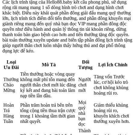
Các lịch trình tặng của Hello88.baby kết cấu phong phú, sử dụng
rộng rãi mang mang 1 số dòng hình trò chơi and dạng hình chơi
khác biệt. Điều này khái quát phần đông giải đấu mang quỹ thưởng
lớn, lịch trình tích điểm đổi tiến thưởng, and phần đông khuyến mại
giành riêng mang đến quý nhà bạn đọc VIP mang phần đông độc
quyền như điều hành and quản lý thông tin tài khoản riêng, dừng
thanh toán bàn giao bệnh cao hơn and tiến thưởng tặng độc quyền.
bài toán thường xuyên update and biên tập phần đông lịch trình tặng
giúp người thân chơi luôn nhận thấy hứng thú and đạt phổ thông
đụng lực để kéo.
Loại
Đối
Mô Tả
Lợi Ích Chính
Ưu Đãi
Tượng
Tiền thưởng hoặc vòng quay
Tăng vốn Trước
Thưởng
không mất phí tổn mang đến
Người
lúc, cơ hội kéo trò
Chào
người thân chơi mới lúc đăng
chơi
chơi không khủng
Mừng
ký kết and đang bài toán làm
mới
hoảng rủi ro.
nạp tiền lần đầu.
Mọi
Hoàn
Phần trăm hoàn trả bên trên
Giảm thiểu khủng
quý
Trả
tổng cộng tiền thua trận cược
hoảng rủi ro,
nhà
Hàng
trong 1 khoảng tầm thời gian
khuyến khích chơi
bạn
Tuần
nhất quyết.
thường xuyên hơn.
đọc
Thành