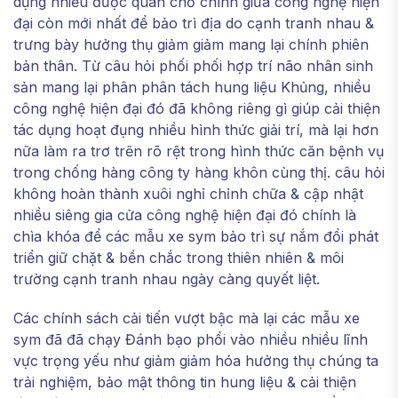
dụng nhiều được quan chổ chính giữa công nghệ hiện
đại còn mới nhất để bảo trì địa do cạnh tranh nhau &
trưng bày hưởng thụ giảm giảm mang lại chính phiên
bản thân. Từ câu hỏi phối phối hợp trí não nhân sinh
sản mang lại phân phân tách hung liệu Khủng, nhiều
công nghệ hiện đại đó đã không riêng gì giúp cải thiện
tác dụng hoạt đụng nhiều hình thức giải trí, mà lại hơn
nữa làm ra trơ trẽn rõ rệt trong hình thức căn bệnh vụ
trong chống hàng công ty hàng khôn cùng thị. câu hỏi
không hoàn thành xuôi nghỉ chỉnh chữa & cập nhật
nhiều siêng gia cửa công nghệ hiện đại đó chính là
chìa khóa để các mẫu xe sym bảo trì sự nắm đổi phát
triển giữ chặt & bền chắc trong thiên nhiên & môi
trường cạnh tranh nhau ngày càng quyết liệt.
Các chính sách cải tiến vượt bậc mà lại các mẫu xe
sym đã đã chạy Đánh bạo phổi vào nhiều nhiều lĩnh
vực trọng yếu như giảm giảm hóa hưởng thụ chúng ta
trải nghiệm, bảo mật thông tin hung liệu & cải thiện