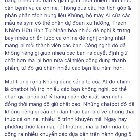
hàng nhiều các bạn & giảm giảm hóa nhiều hình thức
căn bệnh vụ cá online. Thông qua câu hỏi tích góp &
phân phân tách hung liệu Khủng, bộ máy AI của các
mẫu xe sym có thể chắn dự đoán xu hướng, Trách
Nhiệm Hữu Hạn Tư Nhân hóa nhiều đề nghị & trưng
bày nhiều chiến lược cá online đề nghị chăng nhất
mang lại mỗi thành viên các bạn. Công nghệ đó đã
không riêng gì giúp nhiều các bạn ra quyết định giữ
chặt hơn mà lại hơn nữa cải thiện công dụng thành
phầm, từ đó giữ chân nhiều các bạn lâu năm hơn.
Một trong rộng Khủng dùng sáng tỏ của AI đó chính
là chatbot hỗ trợ nhiều các bạn không nghỉ, có thể
chắn giải pháp xử lý hàng ngàn đề xuất kiến nghị
đồng thời mang độ giữ chặt cao. Những chatbot đó đã
không riêng gì câu chỉ dẫn thắc bận bịu về phong thái
thức cá online, nhiều lộ trình khuyến mãi Ngay hay
phương thức làm nạp rút thưởng, mà lại hơn nữa bỏ
công ra nhiều khuyến cáo dựa bên trên hành đụng &