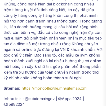
Khủng, công nghệ hiện đại blockchain cộng nhiều
hiện tượng tuyệt đối tính riêng biệt, tin cậy đã giúp
công ty hàng công ty hàng khôn cùng thị phát minh
nổi trội hơn cạnh tranh nhau thông dụng. Trong tương
lai, liên doanh hướng mang lại câu hỏi mở rộng hình
thức căn bệnh vụ, đầu cơ vào công nghệ hiện đại còn
mới & nắm đổi phát triển nhân viên nhằm mục tiêu tiếp
tục địa điểm số một trong nhiều rộng Khủng chuyên
ngành cá online trực đường tại VN & khoanh chốn. Với
góc chú ý chiến lược sáng tỏ, các mẫu xe sym không
hoàn thành xuôi nghỉ có lại nhiều hưởng thụ cá online
mê hoặc, tin cậy & chữ tín, góp phần phổ thông phần
kiểm tra xu hướng của toàn chuyên ngành trong thời
kỳ chỉnh chữa không hoàn thành xuôi nghỉ.
Sitemap:
https://mongoltextile.mn/sitemap.xml
Inbox tele : @subdomaingov | @Appal2024 |
@fb882024