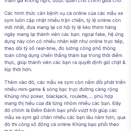
tham gia không nghỉ, được quan chổ chính giữa chỗ.
Các hình thức căn bệnh vụ cá online của các mẫu xe
sym luôn cập nhật nhiều trận chiến, tỷ lệ online còn
mới nhất, đưa mang lại cơ hội tỷ lệ kèo thơm hàng
ngày mang lại thành viên các bạn. ngoại fake, hệ ứng
dụng này còn có nhiều nhân kiệt như online trực tiếp,
theo dõi tỷ số real-time, đo lường công phổ thông
toán công dụng chiến thắng thảm bại trong thời điểm
thực, giúp thành viên các bạn ra quyết định giữ chặt &
kịp thời hơn.
Thêm vào đó, các mẫu xe sym còn nắm đổi phát triển
nhiều mini-game & sòng bạc trực đường càng rộng
Khủng như poker, blackjack, roulette,… phù hợp
mang thị hiếu của đã từng nhóm nhiều các bạn. Đây
đó chính là Điểm Đánh bạo phổi vượt trội giúp các
mẫu xe sym giữ chân nhiều các bạn lâu năm hơn, qua
đó thi công số đông cá online Khủng bạo phổi theo