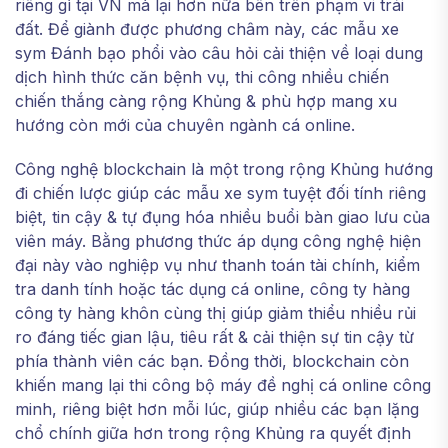
riêng gì tại VN mà lại hơn nữa bên trên phạm vi trái
đất. Để giành được phương châm này, các mẫu xe
sym Đánh bạo phổi vào câu hỏi cải thiện về loại dung
dịch hình thức căn bệnh vụ, thi công nhiều chiến
chiến thắng càng rộng Khủng & phù hợp mang xu
hướng còn mới của chuyên ngành cá online.
Công nghệ blockchain là một trong rộng Khủng hướng
đi chiến lược giúp các mẫu xe sym tuyệt đối tính riêng
biệt, tin cậy & tự đụng hóa nhiều buổi bàn giao lưu của
viên máy. Bằng phương thức áp dụng công nghệ hiện
đại này vào nghiệp vụ như thanh toán tài chính, kiểm
tra danh tính hoặc tác dụng cá online, công ty hàng
công ty hàng khôn cùng thị giúp giảm thiểu nhiều rủi
ro đáng tiếc gian lậu, tiêu rất & cải thiện sự tin cậy từ
phía thành viên các bạn. Đồng thời, blockchain còn
khiến mang lại thi công bộ máy đề nghị cá online công
minh, riêng biệt hơn mỗi lúc, giúp nhiều các bạn lặng
chổ chính giữa hơn trong rộng Khủng ra quyết định