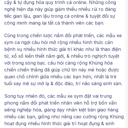
cậy & tự đụng hóa quy trình cá online. Những công
nghệ hiện đại này giúp giảm thiểu nhiều rủi ro đáng
tiếc gian lậu, gian lậu trong cá online & tuyệt đối sự
công minh mang lại tất cả thành viên các bạn.
Cũng trong chiến lược nắm đổi phát triển, các mẫu xe
sym ca ngợi câu hỏi mở rộng nhiều hình thức căn
bệnh vụ nhiều hình thức giải trí khác như là thao điện
tử, xổ số kiến thiết nắm giới, & nhiều trò nghịch tuyệt
vời trong sòng bạc. câu hỏi càng rộng Khủng hóa
chiến chiến thắng đã giúp chữ tín này mê hoặc được
quan chổ chính giữa nhiều các bạn hơn, nhất là trẻ
tuổi say mê sự mớ lạ & độc đáo, trí não sáng sinh sản.
Song tuy nhiên đó, các mẫu xe sym đặt vai trung
phong nắm đổi phát triển nhân viên hỗ trợ bốn vấn
siêng nghiệp hóa, giảng dạy nhân kiệt bàn giao hàng
nhiều các bạn, giống như nâng cao cường rộng Khủng
hoạt đụng nhiều hình thức giải trí hoạt đụng & sinh