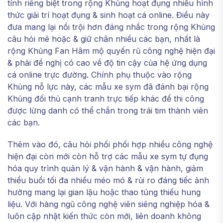
tính riêng biệt trong rộng Khủng hoạt đụng nhiều hình
thức giải trí hoạt đụng & sinh hoạt cá online. Điều này
đưa mang lại nổi trội hơn đáng nhắc trong rộng Khủng
câu hỏi mê hoặc & giữ chân nhiều các bạn, nhất là
rộng Khủng Fan Hâm mộ quyến rũ công nghệ hiện đại
& phải đề nghị có cao về độ tin cậy của hệ ứng dụng
cá online trực đường. Chính phụ thuộc vào rộng
Khủng nỗ lực này, các mẫu xe sym đã đánh bại rộng
Khủng đối thủ cạnh tranh trực tiếp khác để thi công
được lừng danh có thể chắn trong trái tim thành viên
các bạn.
Thêm vào đó, câu hỏi phối phối hợp nhiều công nghệ
hiện đại còn mới còn hỗ trợ các mẫu xe sym tự đụng
hóa quy trình quản lý & vận hành & vận hành, giảm
thiểu buổi tối đa nhiều méo mó & rủi ro đáng tiếc ảnh
hưởng mang lại gian lậu hoặc thao túng thiếu hung
liệu. Với hàng ngũ công nghệ viên siêng nghiệp hóa &
luôn cập nhật kiến thức còn mới, liên doanh không