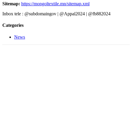
Sitemap:
https://mongoltextile.mn/sitemap.xml
Inbox tele : @subdomaingov | @Appal2024 | @fb882024
Categories
News