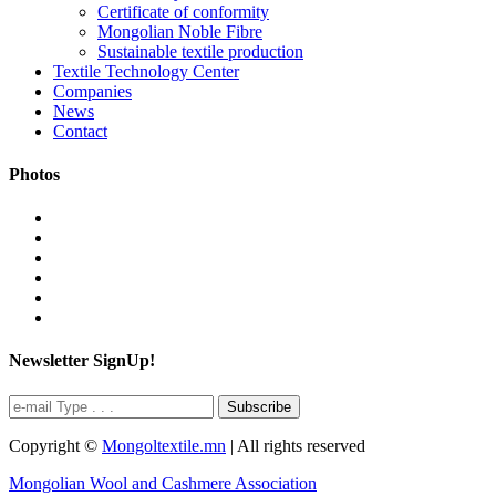
Certificate of conformity
Mongolian Noble Fibre
Sustainable textile production
Textile Technology Center
Companies
News
Contact
Photos
Newsletter SignUp!
Subscribe
Copyright ©
Mongoltextile.mn
| All rights reserved
Mongolian Wool and Cashmere Association