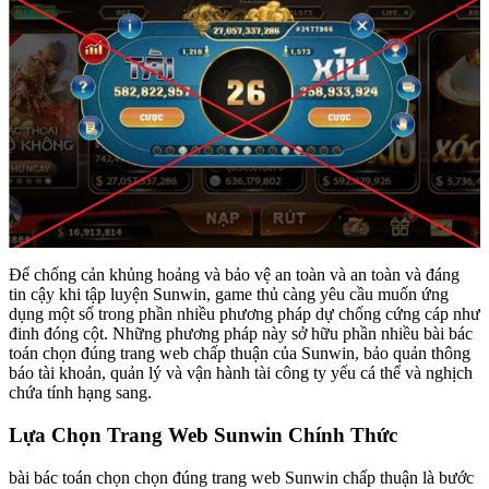
Để chống cản khủng hoảng và bảo vệ an toàn và an toàn và đáng
tin cậy khi tập luyện Sunwin, game thủ càng yêu cầu muốn ứng
dụng một số trong phần nhiều phương pháp dự chống cứng cáp như
đinh đóng cột. Những phương pháp này sở hữu phần nhiều bài bác
toán chọn đúng trang web chấp thuận của Sunwin, bảo quản thông
báo tài khoản, quản lý và vận hành tài công ty yếu cá thể và nghịch
chứa tính hạng sang.
Lựa Chọn Trang Web Sunwin Chính Thức
bài bác toán chọn chọn đúng trang web Sunwin chấp thuận là bước