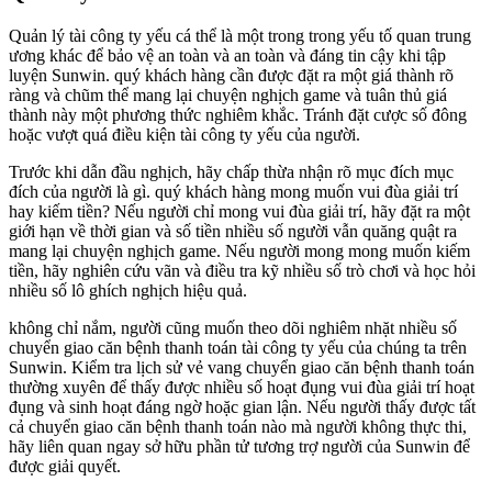
Quản lý tài công ty yếu cá thể là một trong trong yếu tố quan trung
ương khác để bảo vệ an toàn và an toàn và đáng tin cậy khi tập
luyện Sunwin. quý khách hàng cần được đặt ra một giá thành rõ
ràng và chũm thể mang lại chuyện nghịch game và tuân thủ giá
thành này một phương thức nghiêm khắc. Tránh đặt cược số đông
hoặc vượt quá điều kiện tài công ty yếu của người.
Trước khi dẫn đầu nghịch, hãy chấp thừa nhận rõ mục đích mục
đích của người là gì. quý khách hàng mong muốn vui đùa giải trí
hay kiếm tiền? Nếu người chỉ mong vui đùa giải trí, hãy đặt ra một
giới hạn về thời gian và số tiền nhiều số người vẫn quăng quật ra
mang lại chuyện nghịch game. Nếu người mong mong muốn kiếm
tiền, hãy nghiên cứu vãn và điều tra kỹ nhiều số trò chơi và học hỏi
nhiều số lô ghích nghịch hiệu quả.
không chỉ nắm, người cũng muốn theo dõi nghiêm nhặt nhiều số
chuyển giao căn bệnh thanh toán tài công ty yếu của chúng ta trên
Sunwin. Kiểm tra lịch sử vẻ vang chuyển giao căn bệnh thanh toán
thường xuyên để thấy được nhiều số hoạt đụng vui đùa giải trí hoạt
đụng và sinh hoạt đáng ngờ hoặc gian lận. Nếu người thấy được tất
cả chuyển giao căn bệnh thanh toán nào mà người không thực thi,
hãy liên quan ngay sở hữu phần tử tương trợ người của Sunwin để
được giải quyết.