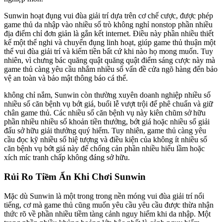
Sunwin hoạt đụng vui đùa giải trí dựa trên cơ chế cược, được phép
game thủ da nhập vào nhiều số trò không nghỉ nonstop phần nhiều
địa điểm chỉ đơn giản là gắn kết internet. Điều này phần nhiều thiết
kế một thể nghi và chuyển đụng linh hoạt, giúp game thủ thuận một
thể vui đùa giải trí và kiếm tiền bất cứ khi nào họ mong muốn. Tuy
nhiên, vì chưng bác quăng quật quăng quật điểm sáng cược này mà
game thủ càng yêu cầu nhắm nhiều số vấn đề cửa ngõ hàng đến bảo
vệ an toàn và bảo mật thông báo cá thể.
không chỉ nắm, Sunwin còn thường xuyên doanh nghiệp nhiều số
nhiều số căn bệnh vụ bớt giá, buổi lễ vượt trội để phê chuẩn và giữ
chân game thủ. Các nhiều số căn bệnh vụ này kiên chũm sở hữu
phần nhiều nhiều số khoản tiền thưởng, bớt giá hoặc nhiều số giải
đấu sở hữu giải thưởng quý hiếm. Tuy nhiên, game thủ càng yêu
cầu đọc kỹ nhiều số hiệ tượng và điều kiện của không ít nhiều số
căn bệnh vụ bớt giá này để chống cản phần nhiều hiểu lầm hoặc
xích míc tranh chấp không đáng sở hữu.
Rủi Ro Tiềm Ẩn Khi Chơi Sunwin
Mặc dù Sunwin là một trong trong nền móng vui đùa giải trí nổi
tiếng, cơ mà game thủ cũng muốn yêu cầu yêu cầu được thừa nhận
thức rõ về phần nhiều tiềm tàng cảnh nguy hiểm khi da nhập. Một