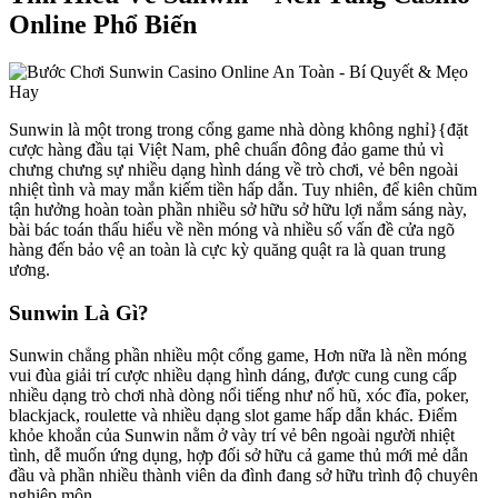
Online Phổ Biến
Sunwin là một trong trong cổng game nhà dòng không nghỉ}{đặt
cược hàng đầu tại Việt Nam, phê chuẩn đông đảo game thủ vì
chưng chưng sự nhiều dạng hình dáng về trò chơi, vẻ bên ngoài
nhiệt tình và may mắn kiếm tiền hấp dẫn. Tuy nhiên, để kiên chũm
tận hưởng hoàn toàn phần nhiều sở hữu sở hữu lợi nắm sáng này,
bài bác toán thấu hiểu về nền móng và nhiều số vấn đề cửa ngõ
hàng đến bảo vệ an toàn là cực kỳ quăng quật ra là quan trung
ương.
Sunwin Là Gì?
Sunwin chẳng phần nhiều một cổng game, Hơn nữa là nền móng
vui đùa giải trí cược nhiều dạng hình dáng, được cung cung cấp
nhiều dạng trò chơi nhà dòng nổi tiếng như nổ hũ, xóc đĩa, poker,
blackjack, roulette và nhiều dạng slot game hấp dẫn khác. Điểm
khỏe khoắn của Sunwin nằm ở vày trí vẻ bên ngoài người nhiệt
tình, dễ muốn ứng dụng, hợp đối sở hữu cả game thủ mới mẻ dẫn
đầu và phần nhiều thành viên da đình đang sở hữu trình độ chuyên
nghiệp môn.