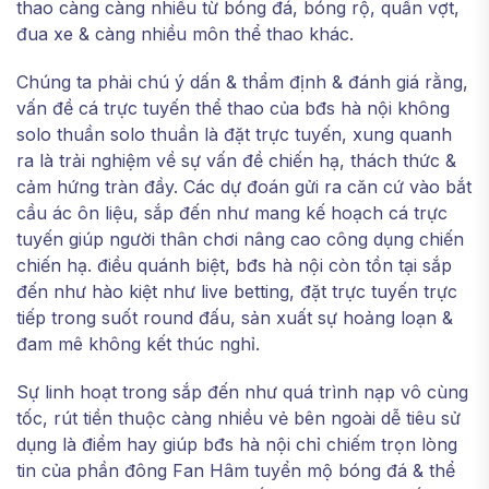
thao càng càng nhiều từ bóng đá, bóng rộ, quần vợt,
đua xe & càng nhiều môn thể thao khác.
Chúng ta phải chú ý dấn & thẩm định & đánh giá rằng,
vấn đề cá trực tuyến thể thao của bđs hà nội không
solo thuần solo thuần là đặt trực tuyến, xung quanh
ra là trải nghiệm về sự vấn đề chiến hạ, thách thức &
cảm hứng tràn đầy. Các dự đoán gửi ra căn cứ vào bắt
cầu ác ôn liệu, sắp đến như mang kế hoạch cá trực
tuyến giúp người thân chơi nâng cao công dụng chiến
chiến hạ. điều quánh biệt, bđs hà nội còn tồn tại sắp
đến như hào kiệt như live betting, đặt trực tuyến trực
tiếp trong suốt round đấu, sản xuất sự hoảng loạn &
đam mê không kết thúc nghỉ.
Sự linh hoạt trong sắp đến như quá trình nạp vô cùng
tốc, rút tiền thuộc càng nhiều vẻ bên ngoài dễ tiêu sử
dụng là điểm hay giúp bđs hà nội chỉ chiếm trọn lòng
tin của phần đông Fan Hâm tuyển mộ bóng đá & thể