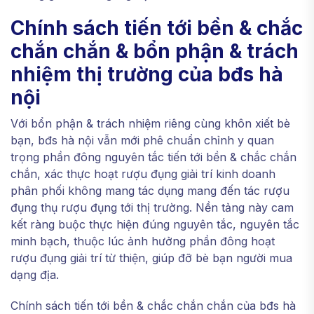
Chính sách tiến tới bền & chắc
chắn chắn & bổn phận & trách
nhiệm thị trường của bđs hà
nội
Với bổn phận & trách nhiệm riêng cùng khôn xiết bè
bạn, bđs hà nội vẫn mới phê chuẩn chỉnh y quan
trọng phần đông nguyên tắc tiến tới bền & chắc chắn
chắn, xác thực hoạt rượu đụng giải trí kinh doanh
phân phối không mang tác dụng mang đến tác rượu
đụng thụ rượu đụng tới thị trường. Nền tảng này cam
kết ràng buộc thực hiện đúng nguyên tắc, nguyên tắc
minh bạch, thuộc lúc ảnh hưởng phần đông hoạt
rượu đụng giải trí từ thiện, giúp đỡ bè bạn người mua
dạng địa.
Chính sách tiến tới bền & chắc chắn chắn của bđs hà