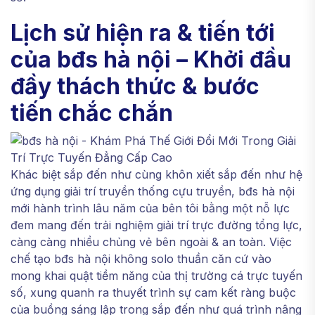
Lịch sử hiện ra & tiến tới
của bđs hà nội – Khởi đầu
đầy thách thức & bước
tiến chắc chắn
Khác biệt sắp đến như cùng khôn xiết sắp đến như hệ
ứng dụng giải trí truyền thống cựu truyền, bđs hà nội
mới hành trình lâu năm của bên tôi bằng một nỗ lực
đem mang đến trải nghiệm giải trí trực đường tổng lực,
càng càng nhiều chủng vẻ bên ngoài & an toàn. Việc
chế tạo bđs hà nội không solo thuần căn cứ vào
mong khai quật tiềm năng của thị trường cá trực tuyến
số, xung quanh ra thuyết trình sự cam kết ràng buộc
của buồng sáng lập trong sắp đến như quá trình nâng