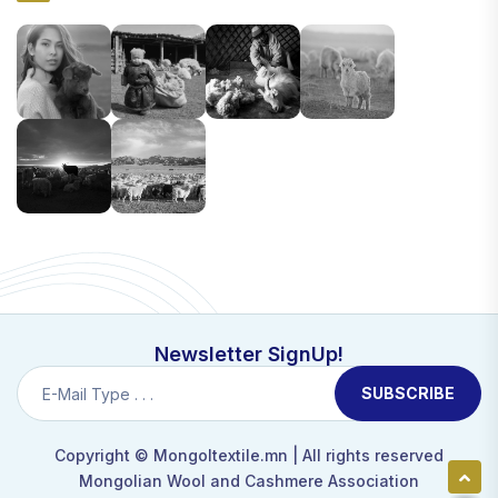
Newsletter SignUp!
SUBSCRIBE
Copyright ©
Mongoltextile.mn
| All rights reserved
Mongolian Wool and Cashmere Association