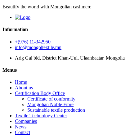
Beautify the world with Mongolian cashmere
Information
+(976) 11-342950
info@mongoltextile.mn
Arig Gal bld, District Khan-Uul, Ulaanbaatar, Mongolia
Menus
Home
About us
Certification Body Office
Certificate of conformity
Mongolian Noble Fibre
Sustainable textile production
Textile Technology Center
Companies
News
Contact