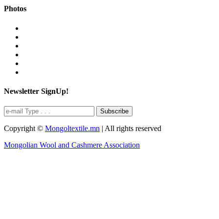
Photos
Newsletter SignUp!
Subscribe
Copyright ©
Mongoltextile.mn
| All rights reserved
Mongolian Wool and Cashmere Association