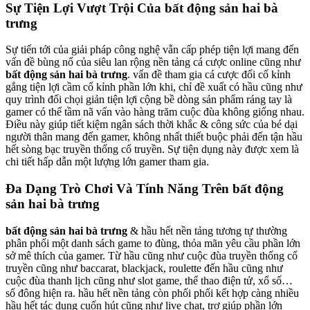
Sự Tiện Lợi Vượt Trội Của bất động sản hai bà
trưng
Sự tiến tới của giải pháp công nghệ vẫn cấp phép tiện lợi mang đến
vấn đề bùng nổ của siêu lan rộng nền tảng cá cược online cũng như
bất động sản hai bà trưng
. vấn đề tham gia cá cược đổi cố kỉnh
gắng tiện lợi cầm cố kỉnh phần lớn khi, chỉ đề xuất có hầu cũng như
quy trình đối chọi giản tiện lợi cộng bề dòng sản phẩm ráng tay là
gamer có thể tầm nã vấn vào hàng trăm cuộc đùa không giống nhau.
Điều này giúp tiết kiệm ngân sách thời khắc & công sức của bé dại
người thân mang đến gamer, không nhất thiết buộc phải đến tận hầu
hết sòng bạc truyền thống cổ truyền. Sự tiện dụng này được xem là
chi tiết hấp dẫn một lượng lớn gamer tham gia.
Đa Dạng Trò Chơi Và Tính Năng Trên bất động
sản hai bà trưng
bất động sản hai bà trưng
& hầu hết nền tảng tương tự thường
phân phối một danh sách game to đùng, thỏa mãn yêu cầu phần lớn
sở mê thích của gamer. Từ hầu cũng như cuộc đùa truyền thống cổ
truyền cũng như baccarat, blackjack, roulette đến hầu cũng như
cuộc đùa thanh lịch cũng như slot game, thể thao điện tử, xổ số…
số đông hiện ra. hầu hết nền tảng còn phối phối kết hợp càng nhiều
hầu hết tác dụng cuốn hút cũng như live chat, trợ giúp phần lớn