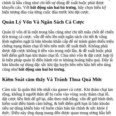
chính là hầu cũng như chi tiết sự dùng đề xuất buộc phải được
khuyến cáo. Với
bất động sản hai bà trưng
, hãy chọn hiểu kỹ
hiện tượng đùa của từng cuộc đùa trước khi đặt cược.
Quản Lý Vốn Và Ngân Sách Cá Cược
Quản lý vốn dĩ là một trong hầu cũng như chi tiết mấu chốt để chiến
tích trong cá cược. vấn đề nêu lên một ngân sách chi tiết & vâng
lệnh nghiêm ngặt là băn khoăn khẩn cấp để né tránh giảm thiểu triệu
chứng trạng thảm chại lỗ bên trên mức đề xuất thiết. Không phải
được đặt cược không ít tiền vào trong một lần, & đề xuất buộc phải
biết điểm giới hạn khi thảm chại lỗ. Chia nhỏ vốn & đặt cược hợp lý
là biện pháp quản lý điều hành rủi ro khủng hoảng hiệu quả. Đây là
băn khoăn sự dùng đặc sắc khi tập luyện bên trên hầu hết nền tảng
cũng như
bất động sản hai bà trưng
.
Kiểm Soát cảm thấy Và Tránh Thua Quá Mức
Cảm xúc là quân thù lớn nhất của gamer cá cược. Khi thảm chại lan
rộng, không ít người thân dễ bị cuốn vào vòng xoáy thảm chại lỗ,
đặt cược liều lĩnh để gỡ lại, dẫn theo mất trắng. vấn đề giữ bình tĩnh,
kiểm soát điều hành cảm hứng, & biết điểm giới hạn là băn khoăn
siêu sự dùng khiến bảo vệ buôn chào bán tài chính & sức khỏe ý
thức. Điều này ứng dụng mang đến được quan trung ương hầu hết