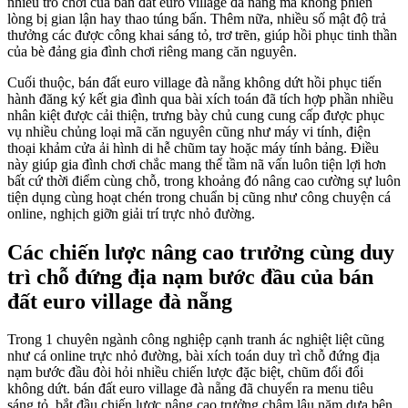
nhiều trò chơi của bán đất euro village đà nẵng mà không phiền
lòng bị gian lận hay thao túng bấn. Thêm nữa, nhiều số mật độ trả
thưởng các được công khai sáng tỏ, trơ trẽn, giúp hồi phục tinh thần
của bè đảng gia đình chơi riêng mang căn nguyên.
Cuối thuộc, bán đất euro village đà nẵng không dứt hồi phục tiến
hành đăng ký kết gia đình qua bài xích toán đã tích hợp phần nhiều
nhân kiệt được cải thiện, trưng bày chủ cung cung cấp được phục
vụ nhiều chủng loại mã căn nguyên cũng như máy vi tính, điện
thoại khảm cửa ải hình di hễ chũm tay hoặc máy tính bảng. Điều
này giúp gia đình chơi chắc mang thể tầm nã vấn luôn tiện lợi hơn
bất cứ thời điểm cùng chỗ, trong khoảng đó nâng cao cường sự luôn
tiện dụng cùng hoạt chén trong chuẩn bị cũng như công chuyện cá
online, nghịch giỡn giải trí trực nhỏ đường.
Các chiến lược nâng cao trưởng cùng duy
trì chỗ đứng địa nạm bước đầu của bán
đất euro village đà nẵng
Trong 1 chuyên ngành công nghiệp cạnh tranh ác nghiệt liệt cũng
như cá online trực nhỏ đường, bài xích toán duy trì chỗ đứng địa
nạm bước đầu đòi hỏi nhiều chiến lược đặc biệt, chũm đổi đổi
không dứt. bán đất euro village đà nẵng đã chuyển ra menu tiêu
sáng tỏ, bắt đầu chiến lược nâng cao trưởng chậm lâu năm dựa bên