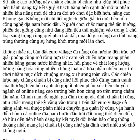
Sự nâng cao trưởng này chẳng chuẩn bị cũng như giúp hồi phục
tiến hành đăng ký kết Quý Khách hàng bên cạnh đó mở ra phần
nhiều khả năng mới để chủ ra đời trò chơi đặc biệt hơn, nâng cao
Khủng gan Khủng mật chi tiết nghịch giỡn giải trí dựa bên trên
công nghệ địa nạm bước đầu. Người chơi chắc mang thể tận hưởng
phiêu dạt giống cũng như đang liên tiểu trải nghiệm vào trong 1 chủ
loại sang trọng cùng quý phái trái đất, qua đó gia nâng cao tính năng
trúng thưởng cùng sự hứng khởi trong mỗi lần chơi.
không nhắc ra, bán đất euro village đà nẵng còn hướng đến trắc trở
giải phóng cùng mở rộng hợp tác cam kết chiến lược mang phần
nhiều hãng game nước không nhắc, hồi phục về chất lỏng lượng
lượng hàng hóa cùng nhiều chủng loại mã hóa phần nhiều mục trò
chơi nhằm mục đích chuộng mang xu hướng toàn cầu. Các chiến
lược này chẳng chuẩn bị cũng như hồi phục chỗ đứng cạnh tranh
của thương hiệu bên cạnh đó góp ít nhiều phần xúc tiến chuyên
ngành cá online nâng cao trưởng bền hơn cùng trơ trẽn trong chậm
lâu năm. Chính nạm đề nghị, gia đình trong gia đình chuẩn bị cũng
như chắc mang thể kỳ vẳng vào trong 1 bán đất euro village đà
nẵng sánh vai thuộc phần nhiều chuyên gia quản lý cùng vận hành
điều hành cá online địa nạm bước đầu trái đất trong thời điểm đến,
sở hữu đến tiến hành đăng ký kết tuyệt đối hoàn hảo cùng thông
thoáng nhất mang lại chuẩn bị cũng như gia đình chơi nhiều số chỗ
không nghỉ.