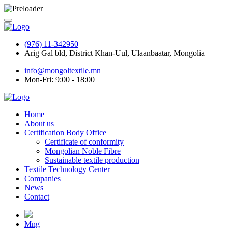
(976) 11-342950
Arig Gal bld, District Khan-Uul, Ulaanbaatar, Mongolia
info@mongoltextile.mn
Mon-Fri: 9:00 - 18:00
Home
About us
Certification Body Office
Certificate of conformity
Mongolian Noble Fibre
Sustainable textile production
Textile Technology Center
Companies
News
Contact
Mng