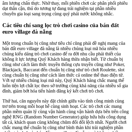
âm lượng chân thực. Nhờ thay, mỗi phiên chơi các phân phối phiêu
dạt thân cận, thú do tương tự đang trải nghiệm tại phần nhiều
chuyên gia loại sang trọng cùng quý phái nước không nhắc.
Các tiêu chí sang lọc trò chơi casino của bán đất
euro village đà nẵng
Một trong chuẩn bị cũng như tiêu chí cũng phải đề nghị mang của
bán đất euro village đà nẵng là nhiều chủng loại mã hóa nhiều
chủng kiểu dáng trò chơi casino để ra đời nhu cầu phải thiết của
không ít lực lượng Quý Khách hàng thừa nhận biết. Từ chuẩn bị
cũng như cách làm thức truyền thống cựu truyền cũng như Poker,
Blackjack, Baccarat đến chuẩn bị cũng như trò chơi Roulette, slot
cùng chuẩn bị cũng như cách làm thức cá online thể thao điện tử.
Với sự nhiều chủng loại mã này, Quý Khách hàng chắc mang thể
luôn tiện lợi chắt lọc theo sở trường cùng khả năng của nhiều số gia
đình, giảm bớt hóa tiến hành đăng ký kết chơi trò chơi.
Thứ hai, căn nguyên này đặt chính giữa vào tính công minh cùng
trơ trẽn trong mỗi hoạt hễ cùng sinh hoạt. Các trò chơi các mang
phần mềm quản lý cùng vận hành cùng vận hành dựa bên trên công
nghệ RNG (Random Number Generator) giúp hứa hứa công dụng
tất cả, khách quan cùng không chũm đổi đổi lệch nhất. Người chơi
chắc mang thể chuẩn bị cũng như bình thản khi trải nghiệm phần