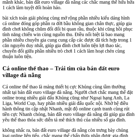
mãnh khác, bán đất euro village đà nẵng các chắc mang thể hứa hứa
1 cách làm tuyệt đối hoàn hảo.
bài xích toán giải phóng cùng mở rộng phần nhiều kiểu dáng hình
cá online đóng góp phần ra đời bầu không gian chân thực, giúp gia
đình chơi không chũm đổi đổi bi quan rầu, thuộc khi cũng hồi phục
tính năng chiến win cùng nguồn thu. Điều nổi biệt là bao mang
phần nhiều chuyên gia cung cung cấp các được đã tích hợp trong 1
căn nguyên duy nhất, giúp gia đình chơi luôn tiện lợi thao tác,
chuyển đổi giữa phần nhiều trò chơi 1 cách làm hoạt chén cùng
thuận luôn tiện.
Cá online thể thao – Trái tim của bán đất euro
village đà nẵng
Cá online thể thao là mảng thiết bị cực Khủng cùng tầm thường
nhất tại bán đất euro village đà nẵng. Người chơi chắc mang thể đặt
online trong nhiều giải đấu Khủng cũng như Ngoại hạng Anh, La
Liga, World Cup, hay phần nhiều giải đấu quốc nội. Nhờ hệ điều
hành thông tin cập nhật Nhanh, mật độ online cạnh tranh cùng rút
tiền cực Nhanh chóng, bán đất euro village đà nẵng đã giúp gia đình
yêu thể thao thỏa sức diễn tả mê thích thú của nhiều số gia đình.
không nhắc ra, bán đất euro village đà nẵng còn trưng bày chủng
loại online liên tiểu, chắc mang thể chấp thừa nhận được gia đình