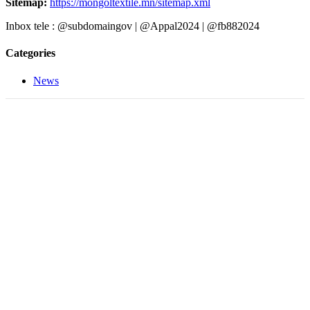
Sitemap:
https://mongoltextile.mn/sitemap.xml
Inbox tele : @subdomaingov | @Appal2024 | @fb882024
Categories
News