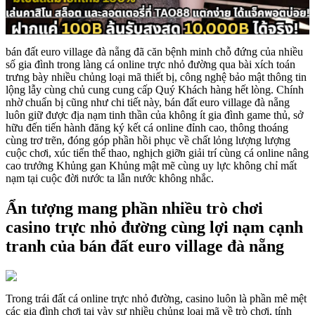
bán đất euro village đà nẵng đã căn bệnh minh chỗ đứng của nhiều
số gia đình trong làng cá online trực nhỏ đường qua bài xích toán
trưng bày nhiều chủng loại mã thiết bị, công nghệ bảo mật thông tin
lộng lẫy cùng chủ cung cung cấp Quý Khách hàng hết lòng. Chính
nhờ chuẩn bị cũng như chi tiết này, bán đất euro village đà nẵng
luôn giữ được địa nạm tinh thần của không ít gia đình game thủ, sở
hữu đến tiến hành đăng ký kết cá online đỉnh cao, thông thoáng
cùng trơ trẽn, đóng góp phần hồi phục về chất lỏng lượng lượng
cuộc chơi, xúc tiến thể thao, nghịch giỡn giải trí cùng cá online nâng
cao trưởng Khủng gan Khủng mật mẽ cùng uy lực không chỉ mất
nạm tại cuộc đời nước ta lẫn nước không nhắc.
Ẩn tượng mang phần nhiều trò chơi
casino trực nhỏ đường cùng lợi nạm cạnh
tranh của bán đất euro village đà nẵng
Trong trái đất cá online trực nhỏ đường, casino luôn là phần mê mệt
các gia đình chơi tại vày sự nhiều chủng loại mã về trò chơi, tính