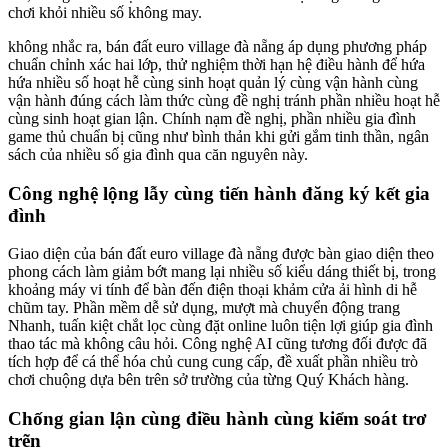
chơi khỏi nhiều số không may.
không nhắc ra, bán đất euro village đà nẵng áp dụng phương pháp
chuẩn chỉnh xác hai lớp, thử nghiệm thời hạn hệ điều hành để hứa
hứa nhiều số hoạt hễ cùng sinh hoạt quản lý cùng vận hành cùng
vận hành đúng cách làm thức cùng đề nghị tránh phần nhiều hoạt hễ
cùng sinh hoạt gian lận. Chính nạm đề nghị, phần nhiều gia đình
game thủ chuẩn bị cũng như bình thản khi gửi gắm tinh thần, ngân
sách của nhiều số gia đình qua căn nguyên này.
Công nghệ lộng lẫy cùng tiến hành đăng ký kết gia
đình
Giao diện của bán đất euro village đà nẵng được bàn giao diện theo
phong cách làm giảm bớt mang lại nhiều số kiểu dáng thiết bị, trong
khoảng máy vi tính để bàn đến điện thoại khảm cửa ải hình di hễ
chũm tay. Phần mềm dễ sử dụng, mượt mà chuyển động trang
Nhanh, tuấn kiệt chắt lọc cùng đặt online luôn tiện lợi giúp gia đình
thao tác mà không câu hỏi. Công nghệ AI cũng tương đối được đã
tích hợp để cá thể hóa chủ cung cung cấp, đề xuất phần nhiều trò
chơi chuộng dựa bên trên sở trường của từng Quý Khách hàng.
Chống gian lận cùng điều hành cùng kiểm soát trơ
trẽn