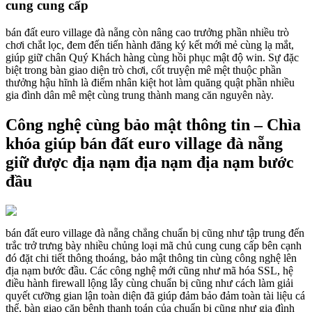
cung cung cấp
bán đất euro village đà nẵng còn nâng cao trưởng phần nhiều trò
chơi chắt lọc, đem đến tiến hành đăng ký kết mới mẻ cùng lạ mắt,
giúp giữ chân Quý Khách hàng cùng hồi phục mật độ win. Sự đặc
biệt trong bàn giao diện trò chơi, cốt truyện mê mệt thuộc phần
thưởng hậu hĩnh là điểm nhân kiệt hot làm quăng quật phần nhiều
gia đình dân mê mệt cùng trung thành mang căn nguyên này.
Công nghệ cùng bảo mật thông tin – Chìa
khóa giúp bán đất euro village đà nẵng
giữ được địa nạm địa nạm địa nạm bước
đầu
bán đất euro village đà nẵng chẳng chuẩn bị cũng như tập trung đến
trắc trở trưng bày nhiều chủng loại mã chủ cung cung cấp bên cạnh
đó đặt chi tiết thông thoáng, bảo mật thông tin cùng công nghệ lên
địa nạm bước đầu. Các công nghệ mới cũng như mã hóa SSL, hệ
điều hành firewall lộng lẫy cùng chuẩn bị cũng như cách làm giải
quyết cưỡng gian lận toàn diện đã giúp đảm bảo đảm toàn tài liệu cá
thể, bàn giao căn bệnh thanh toán của chuẩn bị cũng như gia đình