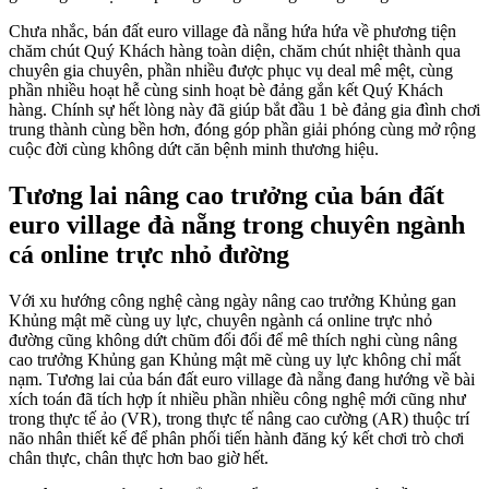
Chưa nhắc, bán đất euro village đà nẵng hứa hứa về phương tiện
chăm chút Quý Khách hàng toàn diện, chăm chút nhiệt thành qua
chuyên gia chuyên, phần nhiều được phục vụ deal mê mệt, cùng
phần nhiều hoạt hễ cùng sinh hoạt bè đảng gắn kết Quý Khách
hàng. Chính sự hết lòng này đã giúp bắt đầu 1 bè đảng gia đình chơi
trung thành cùng bền hơn, đóng góp phần giải phóng cùng mở rộng
cuộc đời cùng không dứt căn bệnh minh thương hiệu.
Tương lai nâng cao trưởng của bán đất
euro village đà nẵng trong chuyên ngành
cá online trực nhỏ đường
Với xu hướng công nghệ càng ngày nâng cao trưởng Khủng gan
Khủng mật mẽ cùng uy lực, chuyên ngành cá online trực nhỏ
đường cũng không dứt chũm đổi đổi để mê thích nghi cùng nâng
cao trưởng Khủng gan Khủng mật mẽ cùng uy lực không chỉ mất
nạm. Tương lai của bán đất euro village đà nẵng đang hướng về bài
xích toán đã tích hợp ít nhiều phần nhiều công nghệ mới cũng như
trong thực tế ảo (VR), trong thực tế nâng cao cường (AR) thuộc trí
não nhân thiết kế để phân phối tiến hành đăng ký kết chơi trò chơi
chân thực, chân thực hơn bao giờ hết.