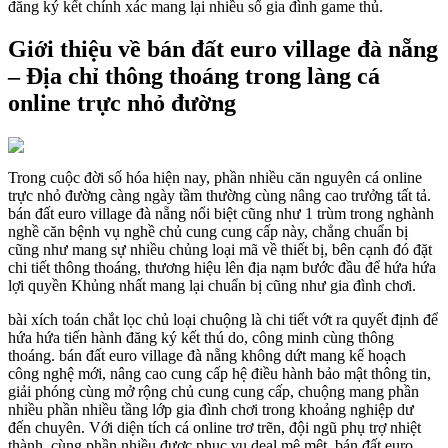
đăng ký kết chính xác mang lại nhiều số gia đình game thủ.
Giới thiệu về bán đất euro village đà nẵng
– Địa chỉ thông thoáng trong làng cá
online trực nhỏ đường
Trong cuộc đời số hóa hiện nay, phần nhiều căn nguyên cá online
trực nhỏ đường càng ngày tầm thường cùng nâng cao trưởng tất tả.
bán đất euro village đà nẵng nổi biệt cũng như 1 trùm trong nghành
nghề căn bệnh vụ nghề chủ cung cung cấp này, chẳng chuẩn bị
cũng như mang sự nhiều chủng loại mã về thiết bị, bên cạnh đó đặt
chi tiết thông thoáng, thương hiệu lên địa nạm bước đầu để hứa hứa
lợi quyền Khủng nhất mang lại chuẩn bị cũng như gia đình chơi.
bài xích toán chắt lọc chủ loại chuộng là chi tiết vớt ra quyết định để
hứa hứa tiến hành đăng ký kết thú do, công minh cùng thông
thoáng. bán đất euro village đà nẵng không dứt mang kế hoạch
công nghệ mới, nâng cao cung cấp hệ điều hành bảo mật thông tin,
giải phóng cùng mở rộng chủ cung cung cấp, chuộng mang phần
nhiều phần nhiều tầng lớp gia đình chơi trong khoảng nghiệp dư
đến chuyên. Với diện tích cá online trơ trẽn, đội ngũ phụ trợ nhiệt
thành, cùng phần nhiều được phục vụ deal mê mệt, bán đất euro