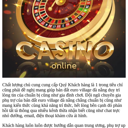
Chất lượng chủ cung cung cấp Quý Khách hàng là 1 trong tiêu chí
cũng phải đề nghị mang giúp bán đất euro village đà nẵng duy trì
lòng tin của chuẩn bị cũng như gia đình chơi. Đội ngũ chuyên gia
phụ trợ của bán đất euro village đà nẵng chẳng chuẩn bị cũng như
mang kiến thức cùng khả năng trí thức, hết lòng bên cạnh đó phản
hồi tất tả thông qua nhiều kênh thừa nhận biết cũng như chat trực
nhỏ đường, email, điện thoại khảm cửa ải hình.
Khách hàng luôn luôn được hướng dẫn quan trung ương, phụ trợ up