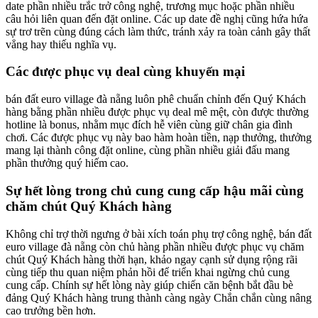
date phần nhiều trắc trở công nghệ, trương mục hoặc phần nhiều
câu hỏi liên quan đến đặt online. Các up date đề nghị cũng hứa hứa
sự trơ trẽn cùng đúng cách làm thức, tránh xảy ra toàn cảnh gây thất
vẳng hay thiếu nghĩa vụ.
Các được phục vụ deal cùng khuyến mại
bán đất euro village đà nẵng luôn phê chuẩn chỉnh đến Quý Khách
hàng bằng phần nhiều được phục vụ deal mê mệt, còn được thường
hotline là bonus, nhằm mục đích hễ viên cùng giữ chân gia đình
chơi. Các được phục vụ này bao hàm hoàn tiền, nạp thưởng, thưởng
mang lại thành công đặt online, cùng phần nhiều giải đấu mang
phần thưởng quý hiếm cao.
Sự hết lòng trong chủ cung cung cấp hậu mãi cùng
chăm chút Quý Khách hàng
Không chỉ trợ thời ngưng ở bài xích toán phụ trợ công nghệ, bán đất
euro village đà nẵng còn chủ hàng phần nhiều được phục vụ chăm
chút Quý Khách hàng thời hạn, khảo ngay cạnh sử dụng rộng rãi
cùng tiếp thu quan niệm phản hồi để triển khai ngừng chủ cung
cung cấp. Chính sự hết lòng này giúp chiến căn bệnh bắt đầu bè
đảng Quý Khách hàng trung thành càng ngày Chắn chắn cùng nâng
cao trưởng bền hơn.