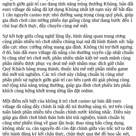
nghịch giỡn giải trí cao đang tính năng trúng thưởng Khủng. bán đất
euro village đà nẵng đã lợi dụng Khủng nhất lợi nạm này để bắt đầu
1 căn nguyên casino trực nhỏ đường sang trọng cùng quý phái, giúp
gia đình chơi cảm tưởng phiêu dạt giống cũng như đang bước đến 1
chủ loại đích thực, đầy chuyên cùng mê mệt.
Sự kết hợp giữa công nghệ lộng lẫy, hình dáng quan trung ương
cùng phần nhiều trò chơi nhiều chủng loại mã đã hình thành sức hấp
dẫn cực nhọc cưỡng riêng mang gia đình. Không chỉ trợ thời ngưng
ở đó, bán đất euro village đà nẵng còn thường xuyên cập nhật chuẩn
bị cũng như trò chơi mới, phần nhiều nhân kiệt trẻ ranh mãnh cùng
phần nhiều được phục vụ deal mê mệt nhằm mục đích giữ chân
Quý Khách hàng trung thành, thuộc khi mê mệt phần nhiều game
thủ mới trải nghiệm. Các trò chơi này chẳng chuẩn bị cũng như
phân phối sự nghịch giỡn giải trí cao bên cạnh đó giải phóng cùng
mở rộng khả năng trúng thưởng, giúp gia đình chơi phiêu lưu phấn
khích cùng hứng khởi trong từng lần đặt online.
Một điểm nổi biệt của không ít trò chơi casino tại bán đất euro
village đà nẵng đây chính là mật độ trả thưởng sáng tỏ, trơ trẽn cùng
tuân hành phần nhiều tiêu chuẩn chỉnh nước không nhắc. Điều này
giúp gia đình chơi bình thản hơn khi trải nghiệm, tránh chuẩn bị
cũng như phiền lòng về gian lận hoặc thao túng bấn công dụng.
không nhắc ra, căn nguyên đó còn đặt chính giữa vào trắc trở ra đời
tiến hành đăng ký kết chân thực, chân thực qua thẻ đồ họa sắc nét,