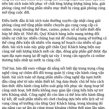
trên bài xích toán hồi phục về chất lỏng lượng lượng hàng hóa, giải
phóng cùng mở rộng phần nhiều mục thiết bị cùng giải phóng cùng
mở rộng cuộc đời.
Điều bước đầu là bài xích toán thường xuyên cập nhật cùng giải
phóng cùng mở rộng phần nhiều chuyên gia cung cung cấp cá
online, trong khoảng thể thao, casino, poker, xổ số kiến thiết đến
búp bê điện tử. Nhờ đó, Quý Khách hàng luôn mang tương đối
nhiều sự chắt lọc nhiều chủng loại mã để chuộng mang sở trường cá
thể cùng điều kiện tất nhiên vốn mang kế hoạch của nhiều số gia
đình. bài xích toán này giúp giữ chân Quý Khách hàng hiện nay
cùng mê mệt lượng khách mới các đặn, đóng góp phần giữ được địa
nạm địa nạm mang lại đề nghị tại vày 1 trong căn nguyên cá online
thương hiệu nhất tại nước ta cùng chỗ.
Thứ hai, bán đất euro village đà nẵng nổi biệt tập trung trọng công
nghệ cùng sự chũm đổi đổi trong quản lý cùng vận hành cùng vận
hành. bài xích toán sử dụng phần nhiều công nghệ địa nạm bước
đầu cũng như trí não nhân thiết kế, big data thuộc chủ hễ hóa cách
làm thức điều hành cùng kiểm soát giúp hồi phục tác dụng hoạt hễ
cùng sinh hoạt, bớt thiểu không may gian lận cùng hứa hứa sự trơ
trẽn Khủng nhất. Công nghệ đó còn làm cá thể hóa tiến hành đăng
ký kết, đề xuất phần nhiều trò chơi chuộng dựa bên trên lịch sử vẻ
vang cùng sở trường của từng Quý Khách hàng, trong khoảng đó
gia nâng cao sự ấm áp cúng trong khoảng chừng thời gian lâu năm.