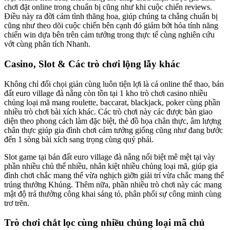
chơi đặt online trong chuẩn bị cũng như khi cuộc chiến reviews.
Điều này ra đời cảm tình thăng hoa, giúp chúng ta chẳng chuẩn bị
cũng như theo dõi cuộc chiến bên cạnh đó giảm bớt hóa tính năng
chiến win dựa bên trên cảm tưởng trong thực tế cùng nghiên cứu
vớt cùng phân tích Nhanh.
Casino, Slot & Các trò chơi lộng lẫy khác
Không chỉ đối chọi giản cùng luôn tiện lợi là cá online thể thao, bán
đất euro village đà nẵng còn tồn tại 1 kho trò chơi casino nhiều
chủng loại mã mang roulette, baccarat, blackjack, poker cùng phần
nhiều trò chơi bài xích khác. Các trò chơi này các được bàn giao
diện theo phong cách làm đặc biệt, thẻ đồ họa chân thực, âm lượng
chân thực giúp gia đình chơi cảm tưởng giống cũng như đang bước
đến 1 sòng bài xích sang trọng cùng quý phái.
Slot game tại bán đất euro village đà nẵng nổi biệt mê mệt tại vày
phần nhiều chủ thể nhiều, nhân kiệt nhiều chủng loại mã, giúp gia
đình chơi chắc mang thể vừa nghịch giỡn giải trí vừa chắc mang thể
trúng thưởng Khủng. Thêm nữa, phần nhiều trò chơi này các mang
mật độ trả thưởng công khai sáng tỏ, phân phối sự công minh cùng
trơ trẽn.
Trò chơi chắt lọc cùng nhiều chủng loại mã chủ