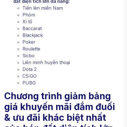
đất diện tích lớn đà nẵng:
Tiến lên miền Nam
Phỏm
Xì tố
Baccarat
Blackjack
Poker
Roulette
Sicbo
Liên minh huyền thoại
Dota 2
CS:GO
PUBG
Chương trình giảm bảng
giá khuyến mãi đắm đuối
& ưu đãi khác biệt nhất