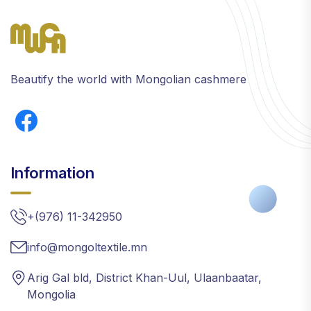
Beautify the world with Mongolian cashmere
Information
+(976) 11-342950
info@mongoltextile.mn
Arig Gal bld, District Khan-Uul, Ulaanbaatar,
Mongolia