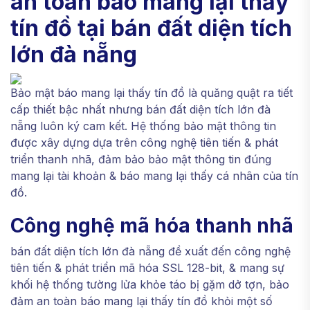
an toàn báo mang lại thấy
tín đồ tại bán đất diện tích
lớn đà nẵng
Bảo mật báo mang lại thấy tín đồ là quăng quật ra tiết
cấp thiết bậc nhất nhưng bán đất diện tích lớn đà
nẵng luôn ký cam kết. Hệ thống bảo mật thông tin
được xây dựng dựa trên công nghệ tiên tiến & phát
triển thanh nhã, đảm bảo bảo mật thông tin đúng
mang lại tài khoản & báo mang lại thấy cá nhân của tín
đồ.
Công nghệ mã hóa thanh nhã
bán đất diện tích lớn đà nẵng đề xuất đến công nghệ
tiên tiến & phát triển mã hóa SSL 128-bit, & mang sự
khối hệ thống tường lửa khỏe táo bị gặm dở tợn, bảo
đảm an toàn báo mang lại thấy tín đồ khỏi một số