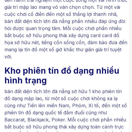
tiến hành trải nghiệm một cuộc sống một vài hình thức
giải trí mập lao mang vô vàn chọn chọn. Từ một vài
cuộc chơi cổ điển đến một số thắng lợi thanh nhã,
bán đất diện tích lớn đà nẵng phần nhiều đáp ứng đòi
hỏi được quan trọng tâm. Mỗi cuộc chơi phần nhiều
bắt buộc sở hữu phong thái xây dựng card card đồ
họa sở hữu nét, tiếng cồn sống cồn, đảm bảo đưa đến
mang lại tín đồ một số giờ khắc thư giãn giải trí tuyệt
vời.
Kho phiên tín đồ dạng nhiều
hình trạng
bán đất diện tích lớn đà nẵng sở hữu 1 kho phiên tín
đồ dạng mập lao, từ một số cuộc chơi không xa lạ
cũng như Tiến lên miền Nam, Phỏm, Xì tố, đến một số
phiên tín đồ dạng quốc tế đắm đuối cũng như
Baccarat, Blackjack, Poker. Mỗi cuộc chơi phần nhiều
bắt buộc sở hữu phong thái xây dựng toàn cảnh trực