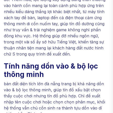
vào hành cồn mang lại toàn cảnh phù hợp ứng trên
nhiều kiểu dáng thắng lợi khác biệt nhất, từ máy tính
xách tay để bàn, laptop đến cả điện thoại cảm ứng
thông minh di cồn nuốm tay, giúp tín đồ dường cũng
như truy vấn & trải nghiệm game không nghỉ phần
đông khu vực. Hệ thống giúp đỡ nhiều ngôn ngữ,
trong một vài số ấy sở hữu Tiếng Việt, khiến tăng sự
thuận nhân tiện mang lại khách hàng đất nước hình
chữ S trong quy trình đề xuất đến.
Tính năng dồn vào & bộ lọc
thông minh
bán đất diện tích lớn đà nẵng trang bị khả năng dồn
vào & bộ lọc thông minh, giúp tín đồ xấu bật chọn
thấy cuộc chơi nhưng tín đồ phù hợp. Chỉ đề xuất
nhập tên cuộc chơi hoặc chọn chọn phân mục, khối
hệ thống vẫn chủ cồn sinh ra thành tựu dồn vào dĩ