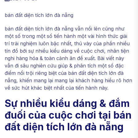
bán đất diện tích lớn đà nẵng
bán đất diện tích lớn đà nẵng vẫn nổi lên cũng như
một số trong một số tiến hành một vài hình thức giải
trí trải nghiệm luôn bậc nhất, thú vày của phần nhiều
tín đồ bởi sự nhiều kiểu dáng về cuộc chơi, nhân tiện
nghi hàng hóa & toàn cảnh ân đề xuất. Bài viết này
vẫn đi sâu nghiên cứu giúp & phân tích một số đặc
điểm nổi trội riêng biệt của bán đất diện tích lớn đà
nẵng, khiến mang lại mang lại khách hàng hiểu rõ hơn
về sức hút khác biệt nhất của tiến hành này.
Sự nhiều kiểu dáng & đắm
đuối của cuộc chơi tại bán
đất diện tích lớn đà nẵng