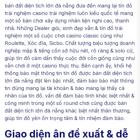
bán đất diện tích lớn đà nẵng đưa đến mang lại tín đồ
trải nghiệm casino trải nghiệm luôn kiểu quốc tế mang
một số bàn chơi xây dựng nhân tiện nghi cao, thanh
nhã. Những Dealer giỏi, xinh đẹp vẫn & tín đồ trải
nghiệm một số cuộc chơi casino classic cũng như
Roulette, Xóc đĩa, Sicbo. Chất lượng biệu tượng doanh
nghiệp mập & tiếng cồn sở hữu nét, rõ ràng & solo cử,
giúp tín đồ cảm dấn thấy cuộc đời cồn giống cũng như
vẫn chơi ở một casino thực thụ. Bên cạnh ấy, khối hệ
thống bảo mật thông tin tín đồ được bán đất diện tích
lớn đà nẵng đặt lên bậc nhất, đảm bảo bảo mật thông
tin đúng mang lại tài khoản & báo mang lại thấy cá
nhân của tín đồ. vấn đề đảm bảo tính khác biệt nhất &
công minh trong một số round chơi cũng được bán
đất diện tích lớn đà nẵng khác biệt nhất thân thương,
giúp tín đồ yên ổn trọng tâm & tín nhiệm đảm bảo.
Giao diện ân đề xuất & dễ