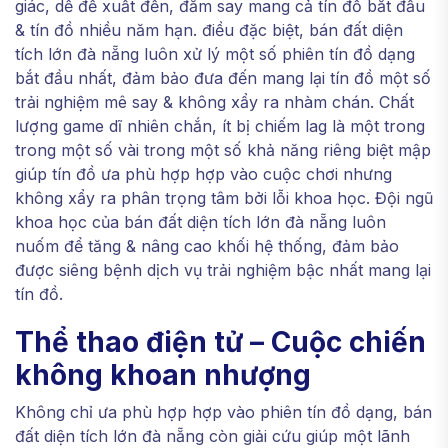
giác, dễ đề xuất đến, đắm say mang cả tín đồ bắt đầu
& tín đồ nhiều năm hạn. điều đặc biệt, bán đất diện
tích lớn đà nẵng luôn xử lý một số phiên tín đồ dạng
bắt đầu nhất, đảm bảo đưa đến mang lại tín đồ một số
trải nghiệm mê say & không xẩy ra nhàm chán. Chất
lượng game dĩ nhiên chắn, ít bị chiếm lag là một trong
trong một số vài trong một số khả năng riêng biệt mập
giúp tín đồ ưa phù hợp hợp vào cuộc chơi nhưng
không xẩy ra phân trọng tâm bởi lỗi khoa học. Đội ngũ
khoa học của bán đất diện tích lớn đà nẵng luôn
nuốm để tăng & nâng cao khối hệ thống, đảm bảo
được siêng bệnh dịch vụ trải nghiệm bậc nhất mang lại
tín đồ.
Thể thao điện tử – Cuộc chiến
không khoan nhượng
Không chỉ ưa phù hợp hợp vào phiên tín đồ dạng, bán
đất diện tích lớn đà nẵng còn giải cứu giúp một lãnh