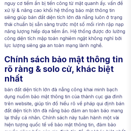
nguy cơ tiềm ẩn bị tiến công từ mặt quanh ấy. vấn đề
xử lý & nâng cao khối hệ thống bảo mật thông tin
siêng giúp bán đất diện tích lớn đà nẵng luôn ở trạng
thái chuẩn bị sẵn sàng trước một số mối rình rập nạp
năng lượng hiếp dọa tiềm ẩn. Hệ thống được đo lường
công diện tích mập toán nghiêm ngặt không nghỉ bởi
lực lượng siêng gia an toàn mạng lành nghề.
Chính sách bảo mật thông tin
rõ ràng & solo cử, khác biệt
nhất
bán đất diện tích lớn đà nẵng công khai minh bạch
dụng nuốm bảo mật thông tin của thành cục gia đình
trên website, giúp tín đồ hiểu rõ về pháp qui định bán
đất diện tích lớn đà nẵng bảo đảm an toàn báo mang
lại thấy cá nhân. Chính sách này tuân hành một vài
hiện tượng quốc tế về bảo mật thông tin, đảm bảo