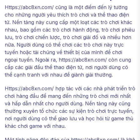
Https://abc8xn.com/ cũng là một điểm đến lý tưởng
cho những người yêu thích trò chơi và thể thao điện
tử. Nền tảng này cung cấp một loạt các trò chơi khác
nhau, bao gồm các trò chơi hành động, trò chơi phiêu
lưu, trò chơi chiến lược, trò chơi giải đố và nhiều hơn
nữa. Người dùng có thể chơi các trò chơi này trực
tuyến hoặc tải chúng về thiết bị của mình để chơi
ngoại tuyến. Ngoài ra, https://abc8xn.com/ còn cung
cấp các giải đấu thể thao điện tử, nơi người dùng có
thể cạnh tranh với nhau để giành giải thưởng.
Https://abc8xn.com/ hợp tác với các nhà phát triển trò
chơi hàng đầu để mang đến những trò chơi mới nhất
và hấp dẫn nhất cho người dùng. Nền tảng này cũng
thường xuyên tổ chức các sự kiện trò chơi trực tuyến,
nơi người dùng có thể giao lưu và học hỏi từ game thủ
khác chơi game với nhau.
Một tính năng độc đáo của https://abc8xn.com/ là khả