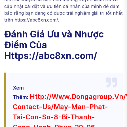
cập nhật cài đặt và ưu tiên cá nhân của mình để đảm
bảo rằng bạn đang có được trải nghiệm giải trí tốt nhất
trên https://abc8xn.com/.
Đánh Giá Ưu và Nhược
Điểm Của
Https://abc8xn.com/
Xem
Http://www.dongagroup.vn
Thêm:
Contact-Us/may-Man-Phat-
Tai-Con-So-8-Bi-Thanh-