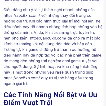
Điều đáng chú ý là sự thích nghi nhanh chóng của
https://abc8xn.com/ với những thay đổi trong xu
hướng giải trí. Khi các hình thức giải trí mới nổi lên, hệ
điều hành này đã nhanh chóng tích hợp chúng vào hệ
thống của mình. Ví dụ, khi streaming trực tuyến trở
nên phổ biến, https://abc8xn.com/ đã cho ra mắt các
kênh streaming với nội dung độc đáo và hấp dẫn.
Tương tự, khi game di động trở thành xu hướng, hệ
điều hành này đã hợp tác với các nhà phát triển game
để mang đến những trải nghiệm chơi game tuyệt vời
cho người dùng. Sự linh hoạt và khả năng thích ứng
này là một trong những yếu raise quan trọng giúp
https://abc8xn.com/ duy trì vị thế hàng đầu trong
ngành giải trí.
Các Tính Năng Nổi Bật và Ưu
Điểm Vượt Trội