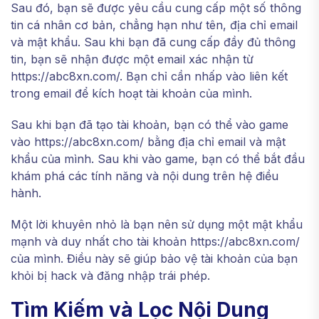
Sau đó, bạn sẽ được yêu cầu cung cấp một số thông
tin cá nhân cơ bản, chẳng hạn như tên, địa chỉ email
và mật khẩu. Sau khi bạn đã cung cấp đầy đủ thông
tin, bạn sẽ nhận được một email xác nhận từ
https://abc8xn.com/. Bạn chỉ cần nhấp vào liên kết
trong email để kích hoạt tài khoản của mình.
Sau khi bạn đã tạo tài khoản, bạn có thể vào game
vào https://abc8xn.com/ bằng địa chỉ email và mật
khẩu của mình. Sau khi vào game, bạn có thể bắt đầu
khám phá các tính năng và nội dung trên hệ điều
hành.
Một lời khuyên nhỏ là bạn nên sử dụng một mật khẩu
mạnh và duy nhất cho tài khoản https://abc8xn.com/
của mình. Điều này sẽ giúp bảo vệ tài khoản của bạn
khỏi bị hack và đăng nhập trái phép.
Tìm Kiếm và Lọc Nội Dung