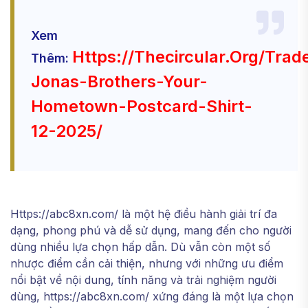
Xem
Https://thecircular.org/trad
Thêm:
Jonas-Brothers-Your-
Hometown-Postcard-Shirt-
12-2025/
Https://abc8xn.com/ là một hệ điều hành giải trí đa
dạng, phong phú và dễ sử dụng, mang đến cho người
dùng nhiều lựa chọn hấp dẫn. Dù vẫn còn một số
nhược điểm cần cải thiện, nhưng với những ưu điểm
nổi bật về nội dung, tính năng và trải nghiệm người
dùng, https://abc8xn.com/ xứng đáng là một lựa chọn