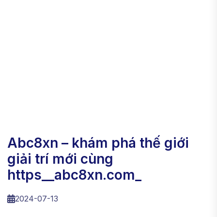
abc8xn – khám phá thế giới
giải trí mới cùng
https__abc8xn.com_
2024-07-13