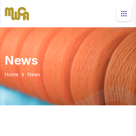
news
Home
News