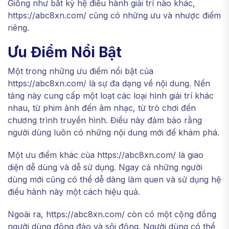
Giống như bất kỳ hệ điều hành giải trí nào khác,
https://abc8xn.com/ cũng có những ưu và nhược điểm
riêng.
Ưu Điểm Nổi Bật
Một trong những ưu điểm nổi bật của
https://abc8xn.com/ là sự đa dạng về nội dung. Nền
tảng này cung cấp một loạt các loại hình giải trí khác
nhau, từ phim ảnh đến âm nhạc, từ trò chơi đến
chương trình truyền hình. Điều này đảm bảo rằng
người dùng luôn có những nội dung mới để khám phá.
Một ưu điểm khác của https://abc8xn.com/ là giao
diện dễ dùng và dễ sử dụng. Ngay cả những người
dùng mới cũng có thể dễ dàng làm quen và sử dụng hệ
điều hành này một cách hiệu quả.
Ngoài ra, https://abc8xn.com/ còn có một cộng đồng
người dùng đông đảo và sôi động. Người dùng có thể