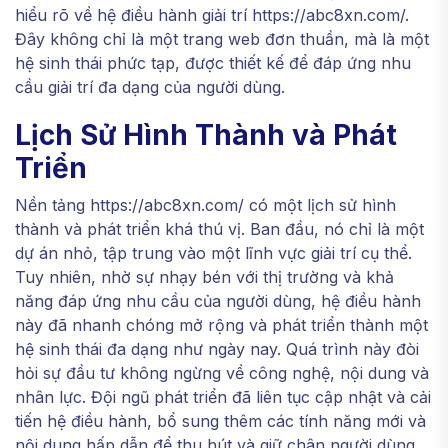
hiểu rõ về hệ điều hành giải trí https://abc8xn.com/.
Đây không chỉ là một trang web đơn thuần, mà là một
hệ sinh thái phức tạp, được thiết kế để đáp ứng nhu
cầu giải trí đa dạng của người dùng.
Lịch Sử Hình Thành và Phát
Triển
Nền tảng https://abc8xn.com/ có một lịch sử hình
thành và phát triển khá thú vị. Ban đầu, nó chỉ là một
dự án nhỏ, tập trung vào một lĩnh vực giải trí cụ thể.
Tuy nhiên, nhờ sự nhạy bén với thị trường và khả
năng đáp ứng nhu cầu của người dùng, hệ điều hành
này đã nhanh chóng mở rộng và phát triển thành một
hệ sinh thái đa dạng như ngày nay. Quá trình này đòi
hỏi sự đầu tư không ngừng về công nghệ, nội dung và
nhân lực. Đội ngũ phát triển đã liên tục cập nhật và cải
tiến hệ điều hành, bổ sung thêm các tính năng mới và
nội dung hấp dẫn để thu hút và giữ chân người dùng.