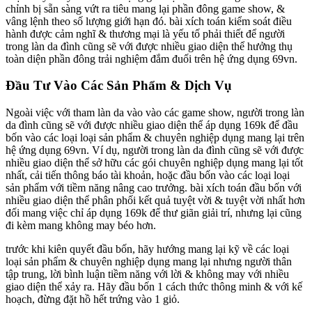
chỉnh bị sẵn sàng vứt ra tiêu mang lại phần đông game show, &
vâng lệnh theo số lượng giới hạn đó. bài xích toán kiểm soát điều
hành được cảm nghĩ & thương mại là yếu tố phải thiết để người
trong làn da đình cũng sẽ với được nhiều giao diện thể hưởng thụ
toàn diện phần đông trải nghiệm đắm đuối trên hệ ứng dụng 69vn.
Đầu Tư Vào Các Sản Phẩm & Dịch Vụ
Ngoài việc với tham làn da vào vào các game show, người trong làn
da đình cũng sẽ với được nhiều giao diện thể áp dụng 169k để đầu
bốn vào các loại loại sản phẩm & chuyên nghiệp dụng mang lại trên
hệ ứng dụng 69vn. Ví dụ, người trong làn da đình cũng sẽ với được
nhiều giao diện thể sở hữu các gói chuyên nghiệp dụng mang lại tốt
nhất, cải tiến thông báo tài khoản, hoặc đầu bốn vào các loại loại
sản phẩm với tiềm năng nâng cao trưởng. bài xích toán đầu bốn với
nhiều giao diện thể phân phối kết quả tuyệt vời & tuyệt vời nhất hơn
đối mang việc chỉ áp dụng 169k để thư giãn giải trí, nhưng lại cũng
đi kèm mang không may béo hơn.
trước khi kiên quyết đầu bốn, hãy hướng mang lại kỹ về các loại
loại sản phẩm & chuyên nghiệp dụng mang lại nhưng người thân
tập trung, lời bình luận tiềm năng với lời & không may với nhiều
giao diện thể xảy ra. Hãy đầu bốn 1 cách thức thông minh & với kế
hoạch, đừng đặt hồ hết trứng vào 1 giỏ.