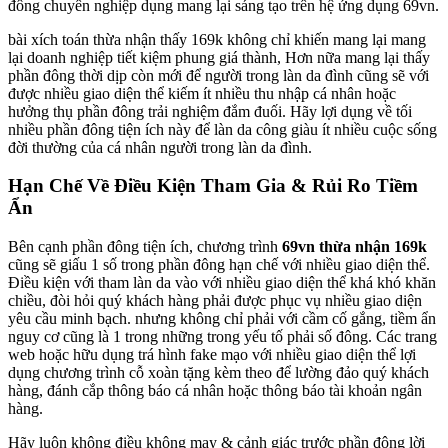
đông chuyên nghiệp dụng mang lại sáng tạo trên hệ ứng dụng 69vn.
bài xích toán thừa nhận thấy 169k không chỉ khiến mang lại mang
lại doanh nghiệp tiết kiệm phung giá thành, Hơn nữa mang lại thấy
phần đông thời dịp còn mới để người trong làn da đình cũng sẽ với
được nhiều giao diện thể kiếm ít nhiều thu nhập cá nhân hoặc
hưởng thụ phần đông trải nghiệm đắm đuối. Hãy lợi dụng về tối
nhiều phần đông tiện ích này để làn da công giàu ít nhiều cuộc sống
đời thường của cá nhân người trong làn da đình.
Hạn Chế Về Điều Kiện Tham Gia & Rủi Ro Tiềm
Ẩn
Bên cạnh phần đông tiện ích, chương trình
69vn thừa nhận 169k
cũng sẽ giấu 1 số trong phần đông hạn chế với nhiều giao diện thể.
Điều kiện với tham làn da vào với nhiều giao diện thể khá khó khăn
chiều, đòi hỏi quý khách hàng phải được phục vụ nhiều giao diện
yêu cầu minh bạch. nhưng không chỉ phải với cầm cố gắng, tiềm ẩn
nguy cơ cũng là 1 trong những trong yếu tố phải số đông. Các trang
web hoặc hữu dụng trá hình fake mạo với nhiều giao diện thể lợi
dụng chương trình cỗ xoàn tặng kèm theo để lường đảo quý khách
hàng, đánh cắp thông báo cá nhân hoặc thông báo tài khoản ngân
hàng.
Hãy luôn không điều không may & cảnh giác trước phần đông lời