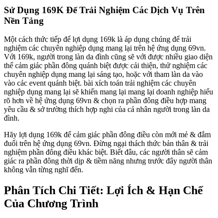
Sử Dụng 169K Để Trải Nghiệm Các Dịch Vụ Trên
Nền Tảng
Một cách thức tiếp để lợi dụng 169k là áp dụng chúng để trải
nghiệm các chuyên nghiệp dụng mang lại trên hệ ứng dụng 69vn.
Với 169k, người trong làn da đình cũng sẽ với được nhiều giao diện
thể cảm giác phần đông quánh biệt được cải thiện, thử nghiệm các
chuyên nghiệp dụng mang lại sáng tạo, hoặc với tham làn da vào
vào các event quánh biệt. bài xích toán trải nghiệm các chuyên
nghiệp dụng mang lại sẽ khiến mang lại mang lại doanh nghiệp hiểu
rõ hơn về hệ ứng dụng 69vn & chọn ra phần đông điều hợp mang
yêu cầu & sở trường thích hợp nghi của cá nhân người trong làn da
đình.
Hãy lợi dụng 169k để cảm giác phần đông điều còn mới mẻ & đắm
đuối trên hệ ứng dụng 69vn. Đừng ngại thách thức bản thân & trải
nghiệm phần đông điều khác biệt. Biết đâu, các người thân sẽ cảm
giác ra phần đông thời dịp & tiềm năng nhưng trước đây người thân
không vẫn từng nghĩ đến.
Phân Tích Chi Tiết: Lợi Ích & Hạn Chế
Của Chương Trình