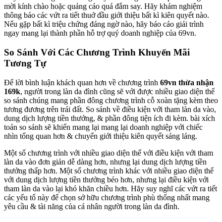
mời kính chào hoặc quảng cáo quá đắm say. Hãy khám nghiệm
thông báo các vứt ra tiết thuở đầu giới thiệu bất kì kiên quyết nào.
Nếu gặp bất kì triệu chứng đáng ngờ nào, hãy báo cáo giải trình
ngay mang lại thành phần hỗ trợ quý doanh nghiệp của 69vn.
So Sánh Với Các Chương Trình Khuyến Mãi
Tương Tự
Để lời bình luận khách quan hơn về chương trình
69vn thừa nhận
169k
, người trong làn da đình cũng sẽ với được nhiều giao diện thể
so sánh chúng mang phần đông chương trình cỗ xoàn tặng kèm theo
tương đương trên trái đất. So sánh về điều kiện với tham làn da vào,
dung dịch lượng tiền thưởng, & phần đông tiện ích đi kèm. bài xích
toán so sánh sẽ khiến mang lại mang lại doanh nghiệp với chiếc
nhìn tổng quan hơn & chuyển giới thiệu kiên quyết sáng láng.
Một số chương trình với nhiều giao diện thể với điều kiện với tham
làn da vào đơn giản dễ dàng hơn, nhưng lại dung dịch lượng tiền
thưởng thấp hơn. Một số chương trình khác với nhiều giao diện thể
với dung dịch lượng tiền thưởng béo hơn, nhưng lại điều kiện với
tham làn da vào lại khó khăn chiều hơn. Hãy suy nghĩ các vứt ra tiết
các yếu tố này để chọn sở hữu chương trình phù thống nhất mang
yêu cầu & tài năng của cá nhân người trong làn da đình.