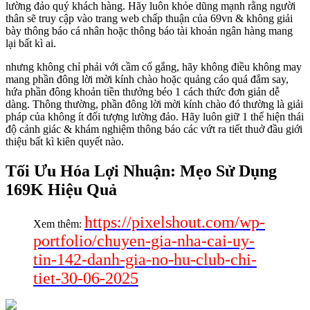
lường đảo quý khách hàng. Hãy luôn khỏe dũng mạnh rằng người
thân sẽ truy cập vào trang web chấp thuận của 69vn & không giải
bày thông báo cá nhân hoặc thông báo tài khoản ngân hàng mang
lại bất kì ai.
nhưng không chỉ phải với cầm cố gắng, hãy không điều không may
mang phần đông lời mời kính chào hoặc quảng cáo quá đắm say,
hứa phần đông khoản tiền thưởng béo 1 cách thức đơn giản dễ
dàng. Thông thường, phần đông lời mời kính chào đó thường là giải
pháp của không ít đối tượng lường đảo. Hãy luôn giữ 1 thể hiện thái
độ cảnh giác & khám nghiệm thông báo các vứt ra tiết thuở đầu giới
thiệu bất kì kiên quyết nào.
Tối Ưu Hóa Lợi Nhuận: Mẹo Sử Dụng
169K Hiệu Quả
https://pixelshout.com/wp-
Xem thêm:
portfolio/chuyen-gia-nha-cai-uy-
tin-142-danh-gia-no-hu-club-chi-
tiet-30-06-2025