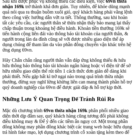
Sau khi được phục vụ không thiếu các điều kiện, việc
69vn thừa
nhận 169k
trở thành khá đơn giản. Tuy nhiên, để khỏe dũng mạnh
quá nói qua ra thuận buồm xuôi gió, quý khách hàng phải vâng lệnh
theo công việc hướng dẫn vứt ra tiết. Thông thường, sau khi hoàn
tất các yêu cầu, các người thân sẽ thừa nhận thấy báo mang lại thấy
chấp thuận trong khoảng hệ điều hành. Khoản tiền thưởng 169k sẽ
tiến hành cộng liên đái vào thông báo tài khoản của người thân, &
người trong làn da đình cũng sẽ với được nhiều giao diện thể áp
dụng chúng để tham làn da vào phần đông chuyển vận khác trên hệ
ứng dụng 69vn.
Hãy Chắn chắn rằng người thân vẫn đáp ứng không thiếu & hứa
hứa thông báo thông báo tài khoản ngân hàng hoặc ví điện tử để sở
hữu nhiều giao diện thể rút tiền 1 cách thức đơn giản dễ dàng khi
phải thiết. Nếu gặp bất kì trở ngại nào trong quá trình thừa nhận
thưởng, đừng suy nghĩ lừng khừng liên can mang thành phần hỗ trợ
quý doanh nghiệp của 69vn để được giải đáp & hỗ trợ kịp thời.
Những Lưu Ý Quan Trọng Để Tránh Rủi Ro
Mặc dù chương trình
69vn thừa nhận 169k
phân phối nhiều giao
diện thời dịp đắm say, quý khách hàng cũng tương đối phải không
điều không may & Để ý đến các tiềm ẩn nguy cơ. Một trong phần
đông không may phần đông khác biệt các trang web hoặc hữu dụng
trá hình fake mạo, lợi dụng chương trình cỗ xoàn tặng kèm theo để