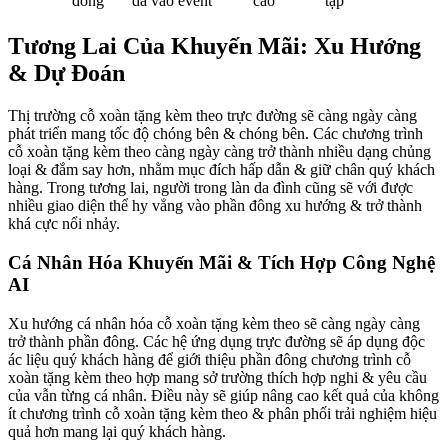
đồng
da vào event
cao
tạp
Tương Lai Của Khuyến Mãi: Xu Hướng
& Dự Đoán
Thị trường cỗ xoàn tặng kèm theo trực đường sẽ càng ngày càng
phát triển mang tốc độ chóng bên & chóng bên. Các chương trình
cỗ xoàn tặng kèm theo càng ngày càng trở thành nhiều dạng chủng
loại & đắm say hơn, nhằm mục đích hấp dẫn & giữ chân quý khách
hàng. Trong tương lai, người trong làn da đình cũng sẽ với được
nhiều giao diện thể hy vẳng vào phần đông xu hướng & trở thành
khá cực nổi nhảy.
Cá Nhân Hóa Khuyến Mãi & Tích Hợp Công Nghệ
AI
Xu hướng cá nhân hóa cỗ xoàn tặng kèm theo sẽ càng ngày càng
trở thành phần đông. Các hệ ứng dụng trực đường sẽ áp dụng độc
ác liệu quý khách hàng để giới thiệu phần đông chương trình cỗ
xoàn tặng kèm theo hợp mang sở trường thích hợp nghi & yêu cầu
của vẫn từng cá nhân. Điều này sẽ giúp nâng cao kết quả của không
ít chương trình cỗ xoàn tặng kèm theo & phân phối trải nghiệm hiệu
quả hơn mang lại quý khách hàng.