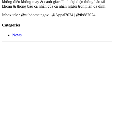
không điều không may & cảnh giác để nhiềụi diện thông báo tài
khoản & thông báo cá nhân của cá nhân người trong làn da đình.
Inbox tele : @subdomaingov | @Appal2024 | @fb882024
Categories
News