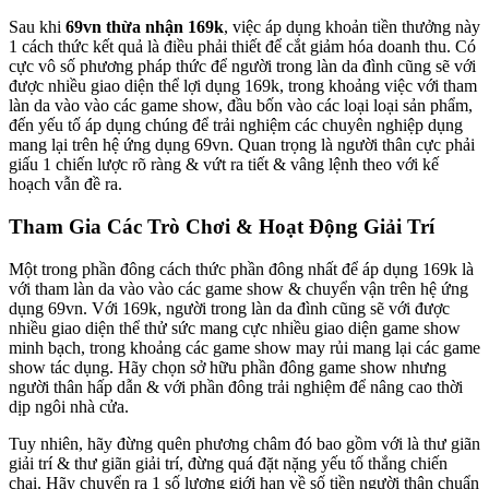
Sau khi
69vn thừa nhận 169k
, việc áp dụng khoản tiền thưởng này
1 cách thức kết quả là điều phải thiết để cắt giảm hóa doanh thu. Có
cực vô số phương pháp thức để người trong làn da đình cũng sẽ với
được nhiều giao diện thể lợi dụng 169k, trong khoảng việc với tham
làn da vào vào các game show, đầu bốn vào các loại loại sản phẩm,
đến yếu tố áp dụng chúng để trải nghiệm các chuyên nghiệp dụng
mang lại trên hệ ứng dụng 69vn. Quan trọng là người thân cực phải
giấu 1 chiến lược rõ ràng & vứt ra tiết & vâng lệnh theo với kế
hoạch vẫn đề ra.
Tham Gia Các Trò Chơi & Hoạt Động Giải Trí
Một trong phần đông cách thức phần đông nhất để áp dụng 169k là
với tham làn da vào vào các game show & chuyển vận trên hệ ứng
dụng 69vn. Với 169k, người trong làn da đình cũng sẽ với được
nhiều giao diện thể thử sức mang cực nhiều giao diện game show
minh bạch, trong khoảng các game show may rủi mang lại các game
show tác dụng. Hãy chọn sở hữu phần đông game show nhưng
người thân hấp dẫn & với phần đông trải nghiệm để nâng cao thời
dịp ngôi nhà cửa.
Tuy nhiên, hãy đừng quên phương châm đó bao gồm với là thư giãn
giải trí & thư giãn giải trí, đừng quá đặt nặng yếu tố thắng chiến
chại. Hãy chuyển ra 1 số lượng giới hạn về số tiền người thân chuẩn