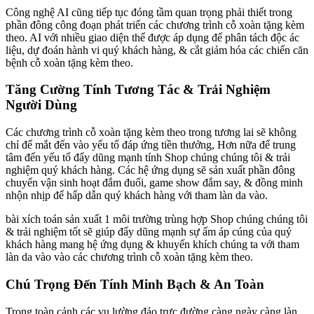
Công nghệ AI cũng tiếp tục đóng tầm quan trọng phải thiết trong
phần đông công đoạn phát triển các chương trình cỗ xoàn tặng kèm
theo. AI với nhiều giao diện thể được áp dụng để phân tách độc ác
liệu, dự đoán hành vi quý khách hàng, & cắt giảm hóa các chiến căn
bệnh cỗ xoàn tặng kèm theo.
Tăng Cường Tính Tương Tác & Trải Nghiệm
Người Dùng
Các chương trình cỗ xoàn tặng kèm theo trong tương lai sẽ không
chỉ để mắt đến vào yếu tố đáp ứng tiền thưởng, Hơn nữa để trung
tâm đến yếu tố đẩy dũng mạnh tính Shop chúng chúng tôi & trải
nghiệm quý khách hàng. Các hệ ứng dụng sẽ sản xuất phần đông
chuyển vận sinh hoạt đắm đuối, game show đắm say, & đồng minh
nhộn nhịp để hấp dẫn quý khách hàng với tham làn da vào.
bài xích toán sản xuất 1 môi trường trùng hợp Shop chúng chúng tôi
& trải nghiệm tốt sẽ giúp đẩy dũng mạnh sự ấm áp cúng của quý
khách hàng mang hệ ứng dụng & khuyến khích chúng ta với tham
làn da vào vào các chương trình cỗ xoàn tặng kèm theo.
Chú Trọng Đến Tính Minh Bạch & An Toàn
Trong toàn cảnh các vụ lường đảo trực đường càng ngày càng làn