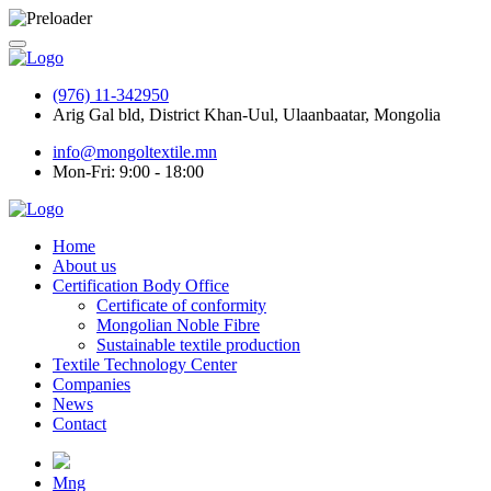
(976) 11-342950
Arig Gal bld, District Khan-Uul, Ulaanbaatar, Mongolia
info@mongoltextile.mn
Mon-Fri: 9:00 - 18:00
Home
About us
Certification Body Office
Certificate of conformity
Mongolian Noble Fibre
Sustainable textile production
Textile Technology Center
Companies
News
Contact
Mng