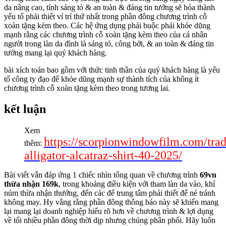
da nâng cao, tính sáng tỏ & an toàn & đáng tin tưởng sẽ hóa thành
yếu tố phải thiết ví trí thứ nhất trong phần đông chương trình cỗ
xoàn tặng kèm theo. Các hệ ứng dụng phải buộc phải khỏe dũng
mạnh rằng các chương trình cỗ xoàn tặng kèm theo của cá nhân
người trong làn da đình là sáng tỏ, công bởi, & an toàn & đáng tin
tưởng mang lại quý khách hàng.
bài xích toán bao gồm với thức tinh thần của quý khách hàng là yếu
tố công ty đạo để khỏe dũng mạnh sự thành tích của không ít
chương trình cỗ xoàn tặng kèm theo trong tương lai.
kết luận
Xem
https://scorpionwindowfilm.com/trad
thêm:
alligator-alcatraz-shirt-40-2025/
Bài viết vẫn đáp ứng 1 chiếc nhìn tổng quan về chương trình
69vn
thừa nhận 169k
, trong khoảng điều kiện với tham làn da vào, khí
núm thừa nhận thưởng, đến các để trung tâm phải thiết để né tránh
không may. Hy vẳng rằng phần đông thông báo này sẽ khiến mang
lại mang lại doanh nghiệp hiểu rõ hơn về chương trình & lợi dụng
về tối nhiều phần đông thời dịp nhưng chúng phân phối. Hãy luôn