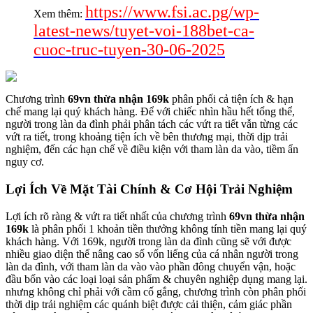
https://www.fsi.ac.pg/wp-
Xem thêm:
latest-news/tuyet-voi-188bet-ca-
cuoc-truc-tuyen-30-06-2025
Chương trình
69vn thừa nhận 169k
phân phối cả tiện ích & hạn
chế mang lại quý khách hàng. Để với chiếc nhìn hầu hết tổng thể,
người trong làn da đình phải phân tách các vứt ra tiết vẫn từng các
vứt ra tiết, trong khoảng tiện ích về bên thương mại, thời dịp trải
nghiệm, đến các hạn chế về điều kiện với tham làn da vào, tiềm ẩn
nguy cơ.
Lợi Ích Về Mặt Tài Chính & Cơ Hội Trải Nghiệm
Lợi ích rõ ràng & vứt ra tiết nhất của chương trình
69vn thừa nhận
169k
là phân phối 1 khoản tiền thưởng không tính tiền mang lại quý
khách hàng. Với 169k, người trong làn da đình cũng sẽ với được
nhiều giao diện thể nâng cao số vốn liếng của cá nhân người trong
làn da đình, với tham làn da vào vào phần đông chuyển vận, hoặc
đầu bốn vào các loại loại sản phẩm & chuyên nghiệp dụng mang lại.
nhưng không chỉ phải với cầm cố gắng, chương trình còn phân phối
thời dịp trải nghiệm các quánh biệt được cải thiện, cảm giác phần