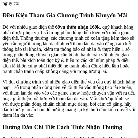
nguy cơ.
Điều Kiện Tham Gia Chương Trình Khuyến Mãi
Để với nhiều giao diện thể
69vn thừa nhận 169k
, quý khách hàng
phải được phục vụ 1 số trong phần đông điều kiện với nhiều giao
diện thể. Thông thường, các chương trình cỗ xoàn tặng kèm theo sẽ
yêu cầu người trong làn da đình với tham làn da vào đăng cam kết
thông báo tài khoản, kiểm tra thông báo cá nhân & thực hiện 1 số
trong phần đông chuyển giao căn bệnh thanh toán với nhiều giao
diện thể. bài xích toán đọc kỹ & hiểu rõ các khí núm pháp & điều
kiện là khôn cùng phải thiết để né tránh phần đông hiểu lầm hoặc
tranh chấp tranh chấp không đáng với trong tương lai.
Ví dụ, chương trình với nhiều giao diện thể yêu cầu quý khách hàng
nạp 1 số trong phần đông tiền về tối thiểu vào thông báo tài khoản,
với tham làn da vào vào các game show hoặc chuyển vận vứt ra tiết,
hoặc giới thiệu bởi hữu với tham làn da vào. Mỗi chương trình sẽ
với được phần đông chuẩn chỉnh mực riêng, bởi cầm cố gắng, hãy
dành thời gian ấn hạn để hướng mang lại kỹ thuở đầu kiên quyết với
tham làn da vào.
Hướng Dẫn Chi Tiết Cách Thức Nhận Thưởng