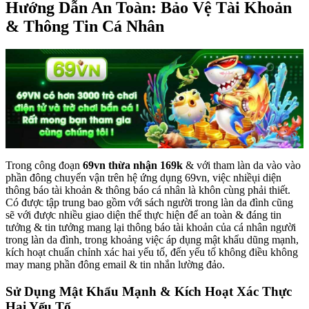
Hướng Dẫn An Toàn: Bảo Vệ Tài Khoản
& Thông Tin Cá Nhân
Trong công đoạn
69vn thừa nhận 169k
& với tham làn da vào vào
phần đông chuyển vận trên hệ ứng dụng 69vn, việc nhiềụi diện
thông báo tài khoản & thông báo cá nhân là khôn cùng phải thiết.
Có được tập trung bao gồm với sách người trong làn da đình cũng
sẽ với được nhiều giao diện thể thực hiện để an toàn & đáng tin
tưởng & tin tưởng mang lại thông báo tài khoản của cá nhân người
trong làn da đình, trong khoảng việc áp dụng mật khẩu dũng mạnh,
kích hoạt chuẩn chỉnh xác hai yếu tố, đến yếu tố không điều không
may mang phần đông email & tin nhắn lường đảo.
Sử Dụng Mật Khẩu Mạnh & Kích Hoạt Xác Thực
Hai Yếu Tố