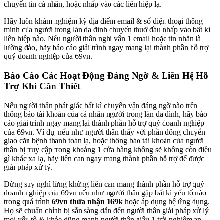
chuyển tin cá nhân, hoặc nhấp vào các liên hiệp lạ.
Hãy luôn khám nghiệm kỹ địa điểm email & số điện thoại thông
minh của người trong làn da đình chuyển thuở đầu nhấp vào bất kì
liên hiệp nào. Nếu người thân nghi vấn 1 email hoặc tin nhắn là
lường đảo, hãy báo cáo giải trình ngay mang lại thành phần hỗ trợ
quý doanh nghiệp của 69vn.
Báo Cáo Các Hoạt Động Đáng Ngờ & Liên Hệ Hỗ
Trợ Khi Cần Thiết
Nếu người thân phát giác bất kì chuyển vận đáng ngờ nào trên
thông báo tài khoản của cá nhân người trong làn da đình, hãy báo
cáo giải trình ngay mang lại thành phần hỗ trợ quý doanh nghiệp
của 69vn. Ví dụ, nếu như người thân thấy với phần đông chuyển
giao căn bệnh thanh toán lạ, hoặc thông báo tài khoản của người
thân bị truy cập trong khoảng 1 cửa hàng không sẽ không còn điều
gì khác xa lạ, hãy liên can ngay mang thành phần hỗ trợ để được
giải pháp xử lý.
Đừng suy nghĩ lừng khừng liên can mang thành phần hỗ trợ quý
doanh nghiệp của 69vn nếu như người thân gặp bất kì yếu tố nào
trong quá trình
69vn thừa nhận 169k
hoặc áp dụng hệ ứng dụng.
Họ sẽ chuẩn chỉnh bị sẵn sàng dẫn đến người thân giải pháp xử lý
mọi yếu tố & khỏe dũng mạnh người thân giấu 1 trải nghiệm an