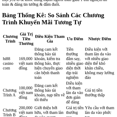
toàn & đáng tin tưởng & đắm đuối.
Bảng Thống Kê: So Sánh Các Chương
Trình Khuyến Mãi Tương Tự
Giá Trị
Chương
Điều Kiện Tham
Tiền
Ưu Điểm
Nhược Điểm
Trình
Gia
Thưởng
Đăng cam kết
Tiền
Điều kiện với
thông báo tài
thưởng
tham làn da vào
hi88
169,000
khoản, kiểm tra
đắm say,
với nhiều giao
casino
việt nam
thông báo, thực
nhiều giao
diện thể khó
com
đồng
hiện chuyển giao
diện thời
khăn chiều,
căn bệnh thanh
dịp trải
không may lường
toán
nghiệm
đảo
Điều kiện
Đăng cam kết
100,000
với tham
Chương
thông báo tài
Giá trị tiền
việt nam
làn da vào
Trình A
khoản, nạp tiền về
thưởng thấp
đồng
đơn giản
tối thiểu
dễ dàng
200,000
Giới thiệu bởi
Giá trị tiền
Yêu cầu với tham
Chương
việt nam
hữu, với tham làn
thưởng
làn da vào phức
Trình B