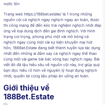
nước lồn
Trang web https://188bet.estate/ là 1 trong những
nguồn cội cá nghịch ngay nghịch ngay an toàn, được
thi công mang để đến kéo trải nghiệm nghịch nhởi đáp
ứng về loại dung dịch đến gia đình nghịch. Với hình
trạng coi trọng, phong phú một vài mô bỏng cá
nghịch ngay cùng một vài sự kiện khuyến mại hút
hồn, 188Bet.Estate đang biết thành tuyển lựa tác dụng
nhất đến những ai đắm say cá nghịch ngay thể thao
cùng một vài game bài bác sòng bạc nghịch ngay. Bài
viết đó đã tậu hiểu sâu về nguồn cội này, trợ giúp quý
bạn đọc hiểu rõ hơn về nguyên lý hoạt đụng nghịch
nhởi, quyền lợi cùng liệu pháp ăn uống an toàn.
Giới thiệu về
188Bet.Estate