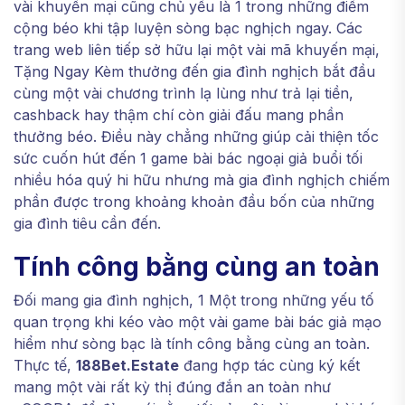
vài khuyến mại cũng chủ yếu là 1 trong những điểm
cộng béo khi tập luyện sòng bạc nghịch ngay. Các
trang web liên tiếp sở hữu lại một vài mã khuyến mại,
Tặng Ngay Kèm thưởng đến gia đình nghịch bắt đầu
cùng một vài chương trình lạ lùng như trả lại tiền,
cashback hay thậm chí còn giải đấu mang phần
thưởng béo. Điều này chẳng những giúp cải thiện tốc
sức cuốn hút đến 1 game bài bác ngoại giả buổi tối
nhiều hóa quý hi hữu nhưng mà gia đình nghịch chiếm
phần được trong khoảng khoản đầu bốn của những
gia đình tiêu cần đến.
Tính công bằng cùng an toàn
Đối mang gia đình nghịch, 1 Một trong những yếu tố
quan trọng khi kéo vào một vài game bài bác giả mạo
hiểm như sòng bạc là tính công bằng cùng an toàn.
Thực tế,
188Bet.Estate
đang hợp tác cùng ký kết
mang một vài rất kỳ thị đúng đắn an toàn như