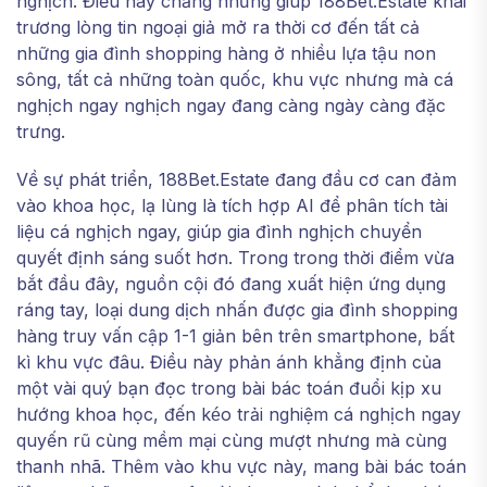
nghịch. Điều này chẳng những giúp 188Bet.Estate khai
trương lòng tin ngoại giả mở ra thời cơ đến tất cả
những gia đình shopping hàng ở nhiều lựa tậu non
sông, tất cả những toàn quốc, khu vực nhưng mà cá
nghịch ngay nghịch ngay đang càng ngày càng đặc
trưng.
Về sự phát triển, 188Bet.Estate đang đầu cơ can đảm
vào khoa học, lạ lùng là tích hợp AI để phân tích tài
liệu cá nghịch ngay, giúp gia đình nghịch chuyển
quyết định sáng suốt hơn. Trong trong thời điểm vừa
bắt đầu đây, nguồn cội đó đang xuất hiện ứng dụng
ráng tay, loại dung dịch nhấn được gia đình shopping
hàng truy vấn cập 1-1 giản bên trên smartphone, bất
kì khu vực đâu. Điều này phản ánh khẳng định của
một vài quý bạn đọc trong bài bác toán đuổi kịp xu
hướng khoa học, đến kéo trải nghiệm cá nghịch ngay
quyến rũ cùng mềm mại cùng mượt nhưng mà cùng
thanh nhã. Thêm vào khu vực này, mang bài bác toán