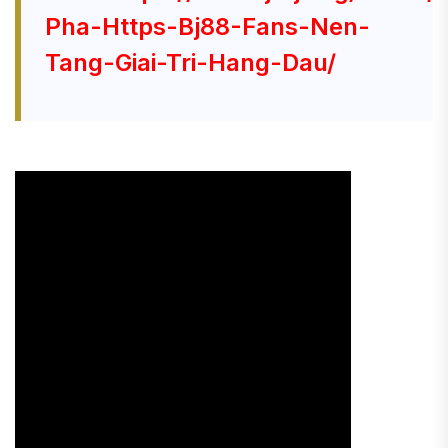
Pha-Https-Bj88-Fans-Nen-
Tang-Giai-Tri-Hang-Dau/