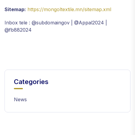
Sitemap:
https://mongoltextile.mn/sitemap.xml
Inbox tele : @subdomaingov | @Appal2024 |
@fb882024
Categories
News