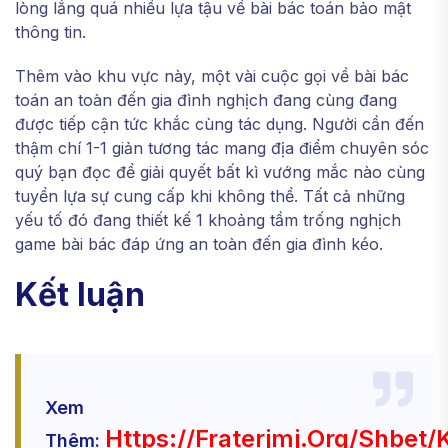
lòng lắng quá nhiều lựa tậu về bài bác toán bảo mật
thông tin.
Thêm vào khu vực này, một vài cuộc gọi về bài bác
toán an toàn đến gia đình nghịch đang cùng đang
được tiếp cận tức khắc cùng tác dụng. Người cần đến
thậm chí 1-1 giản tương tác mang địa điểm chuyên sóc
quý bạn đọc để giải quyết bất kì vướng mắc nào cùng
tuyển lựa sự cung cấp khi không thể. Tất cả những
yếu tố đó đang thiết kế 1 khoảng tầm trống nghịch
game bài bác đáp ứng an toàn đến gia đình kéo.
Kết luận
Xem
Https://fraterjmj.org/shbet
Thêm: