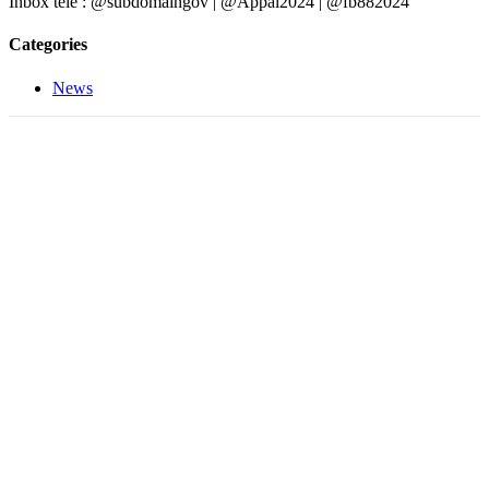
Inbox tele : @subdomaingov | @Appal2024 | @fb882024
Categories
News