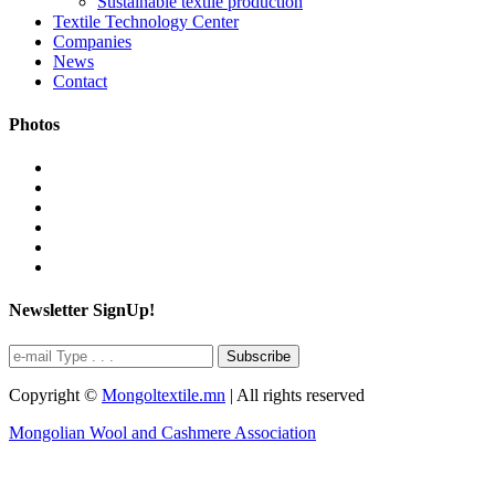
Sustainable textile production
Textile Technology Center
Companies
News
Contact
Photos
Newsletter SignUp!
Subscribe
Copyright ©
Mongoltextile.mn
| All rights reserved
Mongolian Wool and Cashmere Association