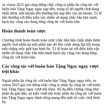
xe vision 2025 giá cũng đứng chắc công ty phần đa công tác với
buôn bán Tặng Ngay ngay nạp tiền, trong số đó người chơi đang
nhấn được một khoản tiền thưởng khi nạp tiền vào tài khoản. Tỷ lệ
tiền thưởng với điều kiện vậy nhiên sử dụng chắc hẳn hẳn minh
bạch tùy cùng vào đang từng công tác với buôn bán.
Hoàn thanh toán cược
Chương trình hoàn thanh toán cược chắc hẳn hẳn chấp nhấn được
người chơi nhấn lại một phần nào đó tiền cược đang đại bộ́i trong
một chặng mốc giới hạn bình ổn. Tỷ lệ hoàn lại với điều kiện vậy
nhiên sử dụng chắc hẳn hẳn minh bạch tùy cùng vào đang từng
công tác với buôn bán.
Các công tác với buôn bán Tặng Ngay ngay vượt
trội khác
Ngoài phần đa công tác với buôn bán Tặng Ngay ngay trên, xe
vision 2025 giá còn đứng chắc công ty phần đa công tác với buôn
bán Tặng Ngay ngay vượt trội khác, thí dụ điển chừng cũng như
phần đa giải đấu, sự kiện vượt trội hoặc phần đa công tác với buôn
bán Tặng Ngay ngay dành riêng mang đến một số cuộc chơi bình
ổn.