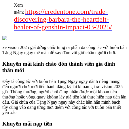
Xem
https://credentone.com/trade-
thêm:
discovering-barbara-the-heartfelt-
healer-of-genshin-impact-03-2025/
xe vision 2025 giá đứng chắc tung ra phần đa công tác với buôn bán
Tặng Ngay ngay mê mẩn để say đắm với giữ chân người chơi.
Khuyến mãi kính chào đón thành viên gia đình
thân mới
Đây là công tác với buôn bán Tặng Ngay ngay dành riêng mang
đến người chơi mới tiến hành đăng ký tài khoản tại xe vision 2025
giá. Thông thường, người chơi đang nhấn được một khoản tiền
thưởng hoặc vòng quay không lấy giá tiền khi thực hiện nạp tiền lần
đầu. Giá chữa của Tặng Ngay ngay này chắc hẳn hẳn minh bạch
tùy cùng vào đang từng thời điểm với công tác với buôn bán thiết
yếu xác.
Khuyến mãi nạp tiền