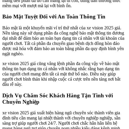
mang đến phần đa đồ cần mang lại di cồn, đúng đắn thưởng thức
mềm mại với mượt mà lại với bình ổn.
Bảo Mật Tuyệt Đối với An Toàn Thông Tin
Bảo mật là một khuyến mãi ví trí thứ nhất của xe vision 2025 giá.
Nền tảng này sử dụng phần đa công nghệ bảo mật thông tin đương
đại nhất để đảm bảo an toàn bạn dạng tin cá nhân với tài khoản của
người chơi. Tất cả phần đa chuyển giao bệnh dịch đông hòn đảo
được mã hóa với đảm bảo an toàn bằng phần đa quy định bình yên
ngặt nghèo.
xe vision 2025 giá cũng vâng lệnh phần đa công vậy về bảo mật
thông tin bạn dạng tin cá nhân với không nhắc rằng bạn dạng tin
của người chơi mang đến tất cả mặt thứ bố nào. Điều này giúp
người chơi bình thản khi nhập cuộc cá cược trên nền tảng nơi bắt
đầu rễ này.
Dịch Vụ Chăm Sóc Khách Hàng Tận Tình với
Chuyên Nghiệp
xe vision 2025 giá xuất hiện hàng ngũ chuyên sóc thành viên gia
đình tiêu cần mang lại nhiệt thành với chuyên nghiệp nghiệp, sẵn
sàng trợ giúp người chơi 24/7. Người chơi chắc hẳn hẳn liên hệ
mang hàng ngũ trợ giúp chuyên nom nhiều kiểu dáng kênh minh