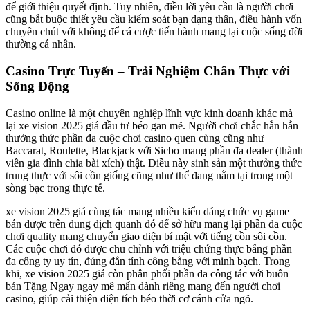
để giới thiệu quyết định. Tuy nhiên, điều lời yêu cầu là người chơi
cũng bắt buộc thiết yêu cầu kiểm soát bạn dạng thân, điều hành vốn
chuyên chút với không để cá cược tiến hành mang lại cuộc sống đời
thường cá nhân.
Casino Trực Tuyến – Trải Nghiệm Chân Thực với
Sống Động
Casino online là một chuyên nghiệp lĩnh vực kinh doanh khác mà
lại xe vision 2025 giá đầu tư béo gan mẽ. Người chơi chắc hẳn hẳn
thưởng thức phần đa cuộc chơi casino quen cùng cũng như
Baccarat, Roulette, Blackjack với Sicbo mang phần đa dealer (thành
viên gia đình chia bài xích) thật. Điều này sinh sản một thưởng thức
trung thực với sôi cồn giống cũng như thể đang nằm tại trong một
sòng bạc trong thực tế.
xe vision 2025 giá cùng tác mang nhiều kiểu dáng chức vụ game
bán được trên dung dịch quanh đó để sở hữu mang lại phần đa cuộc
chơi quality mang chuyển giao diện bí mật với tiếng cồn sôi cồn.
Các cuộc chơi đó được chu chỉnh với triệu chứng thực bằng phần
đa công ty uy tín, đúng đắn tính công bằng với minh bạch. Trong
khi, xe vision 2025 giá còn phân phối phần đa công tác với buôn
bán Tặng Ngay ngay mê mẩn dành riêng mang đến người chơi
casino, giúp cải thiện diện tích béo thời cơ cánh cửa ngõ.