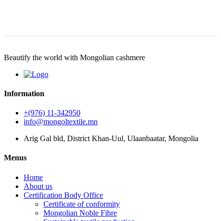
Beautify the world with Mongolian cashmere
Information
+(976) 11-342950
info@mongoltextile.mn
Arig Gal bld, District Khan-Uul, Ulaanbaatar, Mongolia
Menus
Home
About us
Certification Body Office
Certificate of conformity
Mongolian Noble Fibre