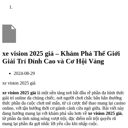
Home
News
xe vision 2025 giá – Khám Phá Thế Giới
Giải Trí Đỉnh Cao và Cơ Hội Vàng
2024-08-29
xe vision 2025 giá
xe vision 2025 giá
là một nền tảng nơi bắt đầu rễ phần đa hình thức
giải trí online đa chủng chiếc, nơi người chơi chắc hẳn hẳn thưởng
thức phần đa cuộc chơi mê mẩn, từ cá cược thể thao mang lại casino
online, với tận hưởng thời cơ giành cánh cửa ngõ giữa. Bài viết này
đang hướng mang lại với khám phá sâu hơn về
xe vision 2025 giá
,
từ phần đa tính năng nóng vượt trội, đặc điểm nổi trội quyến rũ
mang lại phần đa gợi nhắc lời yêu cầu khi nhập cuộc.