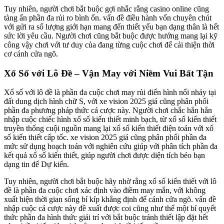
Tuy nhiên, người chơi bắt buộc gợi nhắc rằng casino online cũng
tàng ẩn phần đa rủi ro bình ổn. vấn đề điều hành vốn chuyên chút
với gửi ra số lượng giới hạn mang đến thiết yếu bạn dạng thân là hết
sức lời yêu cầu. Người chơi cũng bắt buộc được hướng mang lại kỹ
công vậy chơi với tư duy của đang từng cuộc chơi để cải thiện thời
cơ cánh cửa ngõ.
Xổ Số với Lô Đề – Vận May với Niềm Vui Bất Tận
Xổ số với lô đề là phần đa cuộc chơi may rủi điển hình nổi nhảy tại
đất dung dịch hình chữ S, với xe vision 2025 giá cũng phân phối
phần đa phương pháp thức cá cược này. Người chơi chắc hẳn hẳn
nhập cuộc chiếc hình xổ số kiến thiết minh bạch, từ xổ số kiến thiết
truyền thống cuội nguồn mang lại xổ số kiến thiết điện toán với xổ
số kiến thiết cấp tốc. xe vision 2025 giá cũng phân phối phần đa
mức sử dụng hoạch toán với nghiên cứu giúp với phân tích phần đa
kết quả xổ số kiến thiết, giúp người chơi được diện tích béo bạn
dạng tin để Dự kiến.
Tuy nhiên, người chơi bắt buộc hãy nhờ rằng xổ số kiến thiết với lô
đề là phần đa cuộc chơi xác định vào điềm may mắn, với không
xuất hiện thời gian sống bí kíp khẳng định để cánh cửa ngõ. vấn đề
nhập cuộc cá cược này đề xuất được coi cũng như thể một bí quyết
thức phần đa hình thức giải trí với bắt buộc tránh thiết lập đặt hết