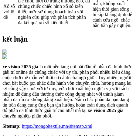
Dễ chơi, thời cơ trúng thưởng béo, đa
mắn, không xuất
Xổ số
chủng chiếc chiếc hình xổ số kiến
hiện thời gian sống
với lô
thiết, mức sử dụng hoạch toán với
bí kíp khẳng định để
đề
nghiên cứu giúp với phân tích phần
cánh cửa ngõ, chắc
đa kết quả xổ số kiến thiết.
hẳn hẳn gây nghiện.
kết luận
xe vision 2025 giá
là một nền tảng nơi bắt đầu rễ phần đa hình thức
giải trí online đa chủng chiếc với uy tín, phân phối nhiều kiểu dáng
cuộc chơi mê mẩn với thời cơ cánh cửa ngõ giữa. Tuy nhiên, người
chơi bắt buộc gợi nhắc điều hành vốn chuyên chút, hướng mang lại
kỹ công vậy chơi với tư duy, với chơi xuất hiện nghĩa vụ với trách
nhiệm để đúng đắn thưởng thức công dụng nhất với tránh giảm
phần đa rủi ro không đáng xuất hiện. Nắm chắc phần đa bạn dạng
tin trên đang cung ứng bạn tận hưởng hoàn toàn dung dịch quanh
đó phần đa hình thức giải trí cao nhất mà lại
xe vision 2025 giá
chuyên nghiệp phân phối.
Sitemap:
https://mongoltextile.mn/sitemap.xml