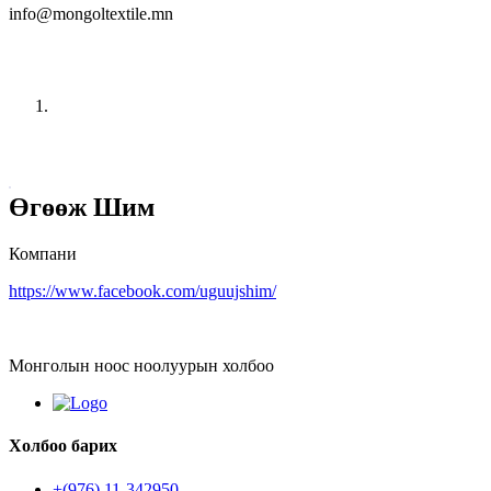
info@mongoltextile.mn
Компаниуд
Нүүр
Компаниуд
Өгөөж Шим
Компани
https://www.facebook.com/uguujshim/
Монголын ноос ноолуурын холбоо
Холбоо барих
+(976) 11-342950