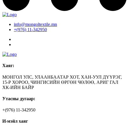
info@mongoltextile.mn
+(976) 11-342950
Хаяг:
МОНГОЛ УЛС, УЛААНБААТАР ХОТ, ХАН-УУЛ ДҮҮРЭГ,
15-Р ХОРОО, ЧИНГИСИЙН ӨРГӨН ЧӨЛӨӨ, АРИГ ГАЛ
ХК-ИЙН БАЙР
Утасны дугаар:
+(976) 11-342950
И-мэйл хаяг