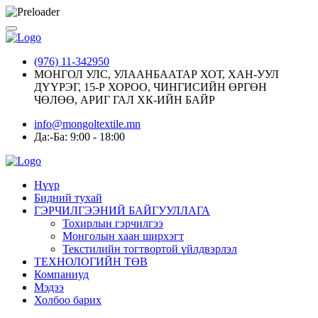
(976) 11-342950
МОНГОЛ УЛС, УЛААНБААТАР ХОТ, ХАН-УУЛ
ДҮҮРЭГ, 15-Р ХОРОО, ЧИНГИСИЙН ӨРГӨН
ЧӨЛӨӨ, АРИГ ГАЛ ХК-ИЙН БАЙР
info@mongoltextile.mn
Да:-Ба: 9:00 - 18:00
Нүүр
Бидний тухай
ГЭРЧИЛГЭЭНИЙ БАЙГУУЛЛАГА
Тохирлын гэрчилгээ
Монголын хаан ширхэгт
Текстилийн тогтвортой үйлдвэрлэл
ТЕХНОЛОГИЙН ТӨВ
Компаниуд
Мэдээ
Холбоо барих