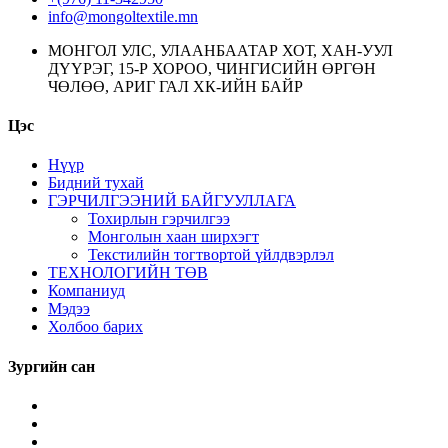
info@mongoltextile.mn
МОНГОЛ УЛС, УЛААНБААТАР ХОТ, ХАН-УУЛ
ДҮҮРЭГ, 15-Р ХОРОО, ЧИНГИСИЙН ӨРГӨН
ЧӨЛӨӨ, АРИГ ГАЛ ХК-ИЙН БАЙР
Цэс
Нүүр
Бидний тухай
ГЭРЧИЛГЭЭНИЙ БАЙГУУЛЛАГА
Тохирлын гэрчилгээ
Монголын хаан ширхэгт
Текстилийн тогтвортой үйлдвэрлэл
ТЕХНОЛОГИЙН ТӨВ
Компаниуд
Мэдээ
Холбоо барих
Зургийн сан