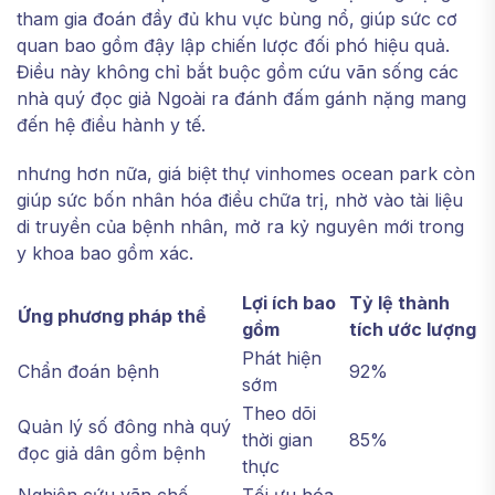
tham gia đoán đầy đủ khu vực bùng nổ, giúp sức cơ
quan bao gồm đậy lập chiến lược đối phó hiệu quả.
Điều này không chỉ bắt buộc gồm cứu vãn sống các
nhà quý đọc giả Ngoài ra đánh đấm gánh nặng mang
đến hệ điều hành y tế.
nhưng hơn nữa, giá biệt thự vinhomes ocean park còn
giúp sức bốn nhân hóa điều chữa trị, nhờ vào tài liệu
di truyền của bệnh nhân, mở ra kỷ nguyên mới trong
y khoa bao gồm xác.
Lợi ích bao
Tỷ lệ thành
Ứng phương pháp thể
gồm
tích ước lượng
Phát hiện
Chẩn đoán bệnh
92%
sớm
Theo dõi
Quản lý số đông nhà quý
thời gian
85%
đọc giả dân gồm bệnh
thực