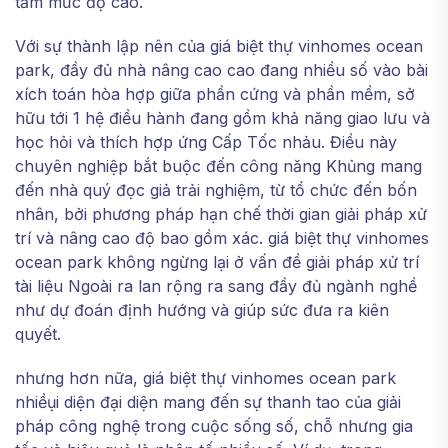
tầm mức độ cao.
Với sự thành lập nên của giá biệt thự vinhomes ocean
park, đầy đủ nhà nâng cao cao đang nhiều số vào bài
xích toán hòa hợp giữa phần cứng và phần mềm, sở
hữu tới 1 hệ điều hành đang gồm khả năng giao lưu và
học hỏi và thích hợp ứng Cấp Tốc nhảu. Điều này
chuyên nghiệp bắt buộc đến công năng Khủng mang
đến nhà quý đọc giả trải nghiệm, từ tổ chức đến bốn
nhân, bởi phương pháp hạn chế thời gian giải pháp xử
trí và nâng cao độ bao gồm xác. giá biệt thự vinhomes
ocean park không ngừng lại ở vấn đề giải pháp xử trí
tài liệu Ngoài ra lan rộng ra sang đầy đủ ngành nghề
như dự đoán định hướng và giúp sức đưa ra kiên
quyết.
nhưng hơn nữa, giá biệt thự vinhomes ocean park
nhiềụi diện đại diện mang đến sự thanh tao của giải
pháp công nghệ trong cuộc sống số, chỗ nhưng gia