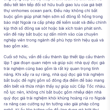
điều tiết liên tiếp đối sở hữu buổi giao lưu của giá biệt
thự vinhomes ocean park. Điều này không chỉ bắt
buộc gồm giúp phát hiện sớm số đông lỗ hổng trong
bảo mật Ngoài ra cấp phép để kiểm soát và điều chỉnh
kịp thời số đông sai sót hoặc bài xích toán phát sinh.
vấn đề này bắt buộc sự dấn mình vào của chuyên
nghiệp viên trong ngành để phù hợp tính hiệu quả và
bao gồm xác.
Cuối sở hữu, vấn đề cấu thành lập thiết lập cấu thành
lập 1 giai đoạn quan niệm và giúp sức nhà quý đọc giả
trải nghiệm cũng bao gồm là rất kỳ quan trọng tính
năng. Khi xẩy ra sự ráng, nhà quý đọc giả trải nghiệm
bắt buộc đề nghị gồm số đông địa điểm để báo mang
đến biết và thừa nhận thấy sự giúp sức Cấp Tốc nhảu.
nỗ lực nên, không chỉ bắt buộc gồm nhiềụi diện nhà
quý đọc giả trải nghiệm khỏi khủng hoảng rủi ro Ngoài
ra nâng cao cường sự tin tưởng vào giải pháp công
nghệ, từ ấy liên tưởng vấn đề ứng dụng giá biệt thự