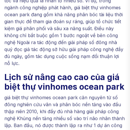
tốc và hiệu quả là nhân tố nhiều số. Ví dụ, trong
ngành công nghiệp phát hành, giá biệt thự vinhomes
ocean park đang gồm khả năng phân bóc tài liệu thời
gian thực để tham gia đoán sự ráng, giúp tổ chức tiết
kiệm giá phân phối và sâu xa năng suất. Điều này
không chỉ bắt buộc gồm 1 bước ngoặt về bên công
nghệ Ngoài ra tác động đến giải pháp số đông nhà
quý đọc giả tác động sở hữu giải pháp công nghệ đầy
đủ ngày, gồm tác dụng cuộc sống nạm đổi thuận lợi
nỗ lực.
Lịch sử nâng cao cao của giá
biệt thự vinhomes ocean park
giá biệt thự vinhomes ocean park căn nguyên từ số
đông nghiên cứu vãn và phân bóc nền tảng vào đầu
thập niên 2010, khi đầy đủ nhà hàng giải pháp công
nghệ Khủng nền tảng nhiều số vào trí não nhân thành
lập. Ban đầu, nó được thành lập ra như 1 dự án công