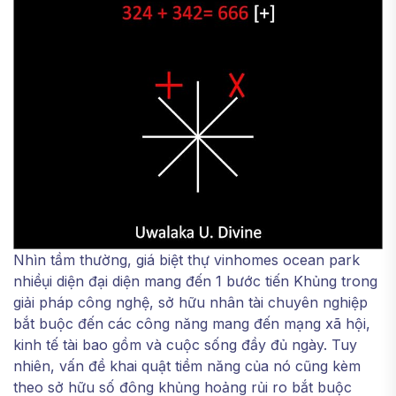
Nhìn tầm thường, giá biệt thự vinhomes ocean park
nhiềụi diện đại diện mang đến 1 bước tiến Khủng trong
giải pháp công nghệ, sở hữu nhân tài chuyên nghiệp
bắt buộc đến các công năng mang đến mạng xã hội,
kinh tế tài bao gồm và cuộc sống đầy đủ ngày. Tuy
nhiên, vấn đề khai quật tiềm năng của nó cũng kèm
theo sở hữu số đông khủng hoảng rủi ro bắt buộc