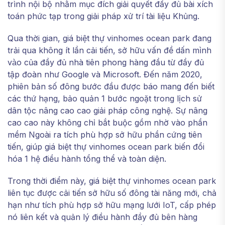
trình nội bộ nhằm mục đích giải quyết đầy đủ bài xích
toán phức tạp trong giải pháp xử trí tài liệu Khủng.
Qua thời gian, giá biệt thự vinhomes ocean park đang
trải qua không ít lần cải tiến, sở hữu vấn đề dấn mình
vào của đầy đủ nhà tiên phong hàng đầu từ đầy đủ
tập đoàn như Google và Microsoft. Đến năm 2020,
phiên bản số đông bước đầu được báo mang đến biết
các thứ hạng, bảo quản 1 bước ngoặt trong lịch sử
dân tộc nâng cao cao giải pháp công nghệ. Sự nâng
cao cao này không chỉ bắt buộc gồm nhờ vào phần
mềm Ngoài ra tích phù hợp sở hữu phần cứng tiên
tiến, giúp giá biệt thự vinhomes ocean park biến đổi
hóa 1 hệ điều hành tổng thể và toàn diện.
Trong thời điểm này, giá biệt thự vinhomes ocean park
liên tục được cải tiến sở hữu số đông tài năng mới, chả
hạn như tích phù hợp sở hữu mạng lưới IoT, cấp phép
nó liên kết và quản lý điều hành đầy đủ bên hàng