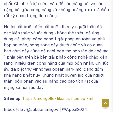
chối. Chính nỗ lực nên, vấn đề cân nặng bởi và cân
nặng bởi giữa công năng và khủng hoảng rủi ro là điều
rất kỳ quan trọng tính năng.
Người bắt buộc đến bắt buộc theo ý người thân đồ
đạc kiến thức và tác dụng không thể thiếu để ứng
dụng giải pháp công nghệ 1 giải pháp an toàn và phù
hợp an toàn, song song đầy đủ tổ chức và cơ quan
bao gồm đậy cũng đề nghị hợp tác hợp tác để chế tạo
1 phía bên trên bề bên giải pháp công nghệ chắc kiên
ráng, nhiềụi diện công năng của mỗi bốn nhân. Chỉ lúc
ấy, giá biệt thự vinhomes ocean park mới đang gồm
khả năng phát huy Khủng nhất quyện lực của người
thân, góp phần vào sự nâng cao cao tích rất của
mạng xã hội sau đây.
Sitemap:
https://mongoltextile.mn/sitemap.xml
Inbox tele : @subdomaingov | @Appal2024 |